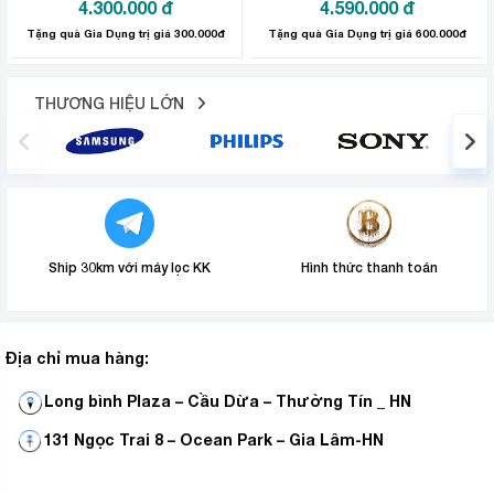
4.300.000
đ
4.590.000
đ
trí trong tủ
Tặng quà Gia Dụng trị giá 300.000đ
Tặng quà Gia Dụng trị giá 600.000đ
Nhờ công nghệ làm lạnh dạng vòm, tủ lạnh Samsung sẽ
mang hơi lạnh phân bố đều khắp mọi vị trí, giúp cho thực
THƯƠNG HIỆU LỚN
phẩm nhận được đầy đủ hơi lạnh thích hợp, tươi ngon
lâu trong suốt thời gian bảo quản.
Ship 30km với máy lọc KK
Hình thức thanh toán
Địa chỉ mua hàng:
Long bình Plaza – Cầu Dừa – Thường Tín _ HN
131 Ngọc Trai 8 – Ocean Park – Gia Lâm-HN
Ngăn đông mềm bảo quản thịt cá