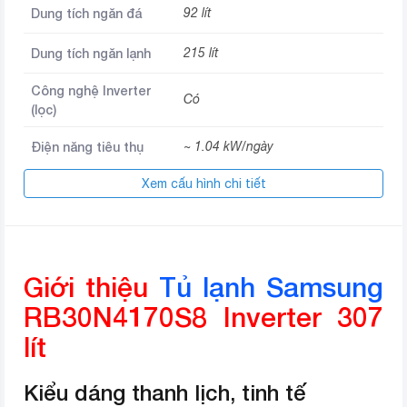
Dung tích ngăn đá
92 lít
Dung tích ngăn lạnh
215 lít
Công nghệ Inverter
Có
(lọc)
Điện năng tiêu thụ
~ 1.04 kW/ngày
Xem cấu hình chi tiết
Công nghệ làm lạnh
Công nghệ làm lạnh vòm
Bảo quản thịt cá không cần rã
đông, Làm lạnh nhanh, Hộp đá
Tiện ích
xoay di động, Inverter tiết kiệm
Giới thiệu
Tủ lạnh Samsung
điện, Lấy nước bên ngoài
RB30N4170S8 Inverter 307
Công nghệ kháng
Bộ lọc khử mùi than hoạt tính
lít
khuẩn
Công nghệ bảo quản
Ngăn đông mềm -1 độ C Optimal
Kiểu dáng thanh lịch, tinh tế
thực phẩm
Fresh Zone