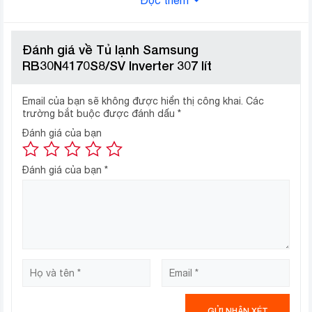
Với dung tích ngăn đá 92 lít và ngăn lạnh 215 lít, tủ lạnh
Đánh giá về Tủ lạnh Samsung
Samsung 307 lít sẽ là sự lựa chọn đáng cân nhắc cho
RB30N4170S8/SV Inverter 307 lít
gia đình 3 – 4 người.
Email của bạn sẽ không được hiển thị công khai.
Các
trường bắt buộc được đánh dấu
*
Đánh giá của bạn
Đánh giá của bạn
*
Tủ lạnh Inverter tiết kiệm điện, vận