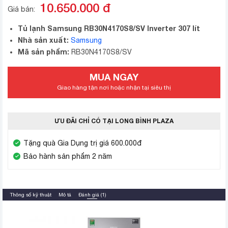
10.650.000
đ
Giá bán:
Tủ lạnh Samsung RB30N4170S8/SV Inverter 307 lít
Nhà sản xuất:
Samsung
Mã sản phẩm:
RB30N4170S8/SV
MUA NGAY
Giao hàng tận nơi hoặc nhận tại siêu thị
ƯU ĐÃI CHỈ CÓ TẠI LONG BÌNH PLAZA
Tặng quà Gia Dụng trị giá 600.000đ
Bảo hành sản phẩm 2 năm
Thông số kỹ thuật
Mô tả
Đánh giá (1)