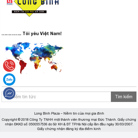
………….. Tôi yêu Việt Nam!
Tiện lợi với ngăn lấy nước ngoài,
cho phép bạn nhanh chóng được
thưởng thức một cốc nước mát
lạnh
Tìm kiếm
Long Bình Plaza – Niềm tin của mọi gia đình
Copyright © 2018 Công Ty TNHH một thành viên thương mại Đức Thành. Giấy chứng
nhận ĐKKD số: 0500557536 do Sở KH & ĐT TP.Hà Nội cấp lần đầu ngày 30/03/2007.
Giấy chứng nhận đăng ký địa điểm kinh
doanh do Sở Kế Hoạch & Đầu Tư TP.Hà Nội cấp ngày 29/12/2017.