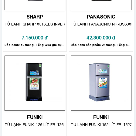
tủ lạnh
Được trang bị bộ lọc than hoạt tính,
Samsung Inverter
này có khả năng loại bỏ hiệu quả
mọi mùi hôi bên trong tủ lạnh, trả lại bầu không gian
SHARP
PANASONIC
trong lành, cho thực phẩm được tươi ngon, trọn vẹn
TỦ LẠNH SHARP X316EDS INVERTER 287 LÍT
TỦ LẠNH PANASONIC NR-BS63XNVN
hương vị thơm ngon.
7.150.000
đ
42.300.000
đ
Bảo hành: 12 tháng. Tặng Quà gia dụng 300.000đ.
Bảo hành sản phẩm 24 tháng. Tặng phần quà gia dụng trị giá 800.000đ.
FUNIKI
FUNIKI
Công nghệ làm lạnh vòm mang hơi
TỦ LẠNH FUNIKI 126 LÍT FR-136ISU
TỦ LẠNH FUNIKI 152 LÍT FR-152CL
lạnh phân bố đồng đều đến mọi vị