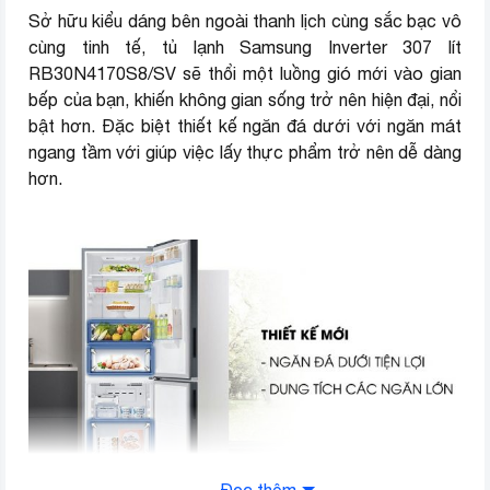
Sở hữu kiểu dáng bên ngoài thanh lịch cùng sắc bạc vô
Chất liệu cửa tủ
Kim loại phủ sơn tĩnh điện
cùng tinh tế, tủ lạnh Samsung Inverter 307 lít
RB30N4170S8/SV sẽ thổi một luồng gió mới vào gian
Chất liệu khay
Kính chịu lực
bếp của bạn, khiến không gian sống trở nên hiện đại, nổi
bật hơn. Đặc biệt thiết kế ngăn đá dưới với ngăn mát
Cao 170 cm – Rộng 59.5 cm –
Kích thước
ngang tầm với giúp việc lấy thực phẩm trở nên dễ dàng
Sâu 66.3 cm
hơn.
Thương hiệu (lọc)
Samsung
Đọc thêm