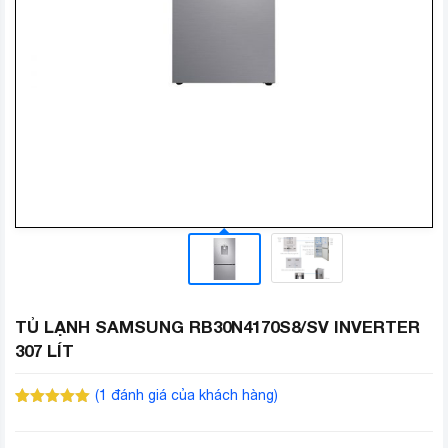
TỦ LẠNH SAMSUNG RB30N4170S8/SV INVERTER
307 LÍT
(
1
đánh giá của khách hàng)
5.00
1
trên 5
dựa trên
đánh giá