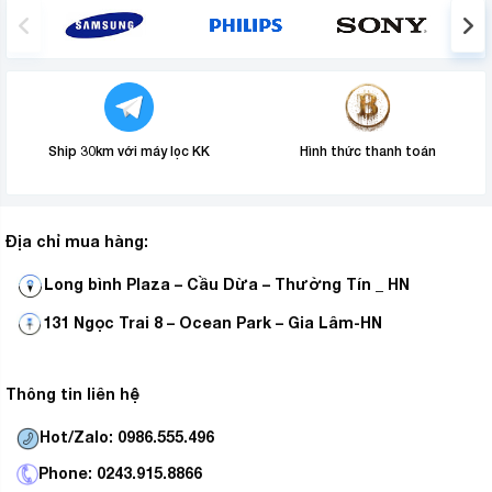
Ship 30km với máy lọc KK
Hình thức thanh toán
Địa chỉ mua hàng:
Long bình Plaza – Cầu Dừa – Thường Tín _ HN
Chế độ Power Cool
–
sẽ cho luồng khí lạnh thổi ra
nhanh và nhiều hơn nhờ đó làm lạnh nhanh hơn phù hợp
131 Ngọc Trai 8 – Ocean Park – Gia Lâm-HN
cho nhu cầu cần làm lạnh thức uống tức thì.
Thông tin liên hệ
Hot/Zalo: 0986.555.496
Phone: 0243.915.8866