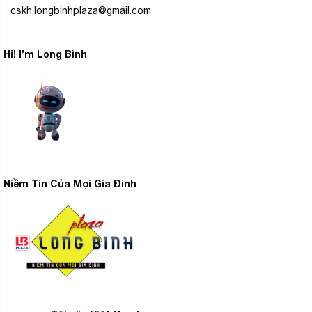
cskh.longbinhplaza@gmail.com
Hi! I’m Long Bình
Tủ lạnh ngăn đá trên
công nghệ
–
Samsung sử dụng
làm lạnh vòm All-around Cooling
sẽ luôn đưa luồng
hơi lạnh lan tỏa đều khắp các ngăn tủ nhờ có hệ thống lỗ
khí được bố trí thông minh nhờ đó giữ thực phẩm bên
trong được tươi ngon và trọn vị.
Niềm Tin Của Mọi Gia Đình
Công nghệ kháng khuẩn, khử mùi
bộ lọc than hoạt tính
Được trang bị thêm
nhờ đó tủ
lạnh Inverter này sẽ giữ được độ tươi ngon và sạch
khuẩn đảm bảo an toàn vệ sinh thực phẩm.