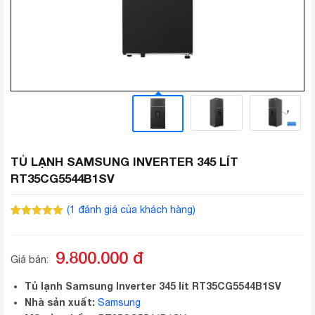
TỦ LẠNH SAMSUNG INVERTER 345 LÍT
RT35CG5544B1SV
(
1
đánh giá của khách hàng)
5.00
1
trên 5
dựa trên
đánh giá
9.800.000
đ
Giá bán:
Tủ lạnh Samsung Inverter 345 lít RT35CG5544B1SV
Nhà sản xuất:
Samsung