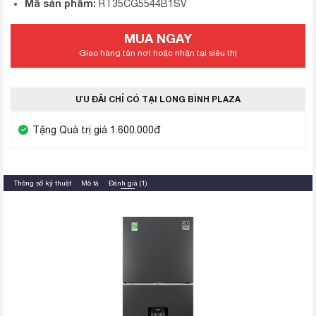
Mã sản phẩm:
RT35CG5544B1SV
MUA NGAY
Giao hàng tận nơi hoặc nhận tại siêu thị
ƯU ĐÃI CHỈ CÓ TẠI LONG BÌNH PLAZA
Tặng Quà trị giá 1.600.000đ
Thông số kỹ thuật
Mô tả
Đánh giá (1)