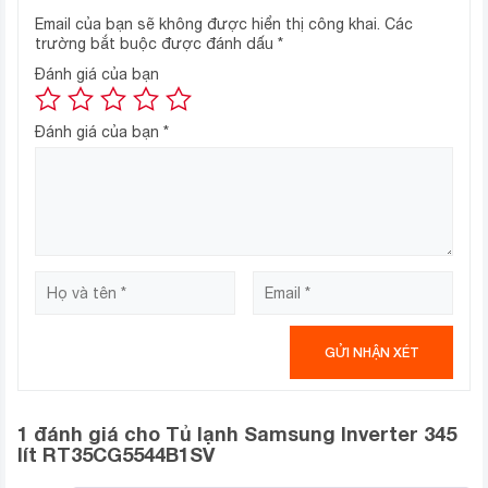
Email của bạn sẽ không được hiển thị công khai.
Các
Ngăn lạnh
trường bắt buộc được đánh dấu
*
Đánh giá của bạn
dung tích 265 lít
– Phần ngăn lạnh có
có các khay kệ
để phân chia tầng dễ đặt để thực phẩm. Ngoài ra, có
ngăn rau củ có khả năng giữ ẩm tốt nhờ đó có thể bảo
Đánh giá của bạn
*
quản rau củ và trái cây luôn tươi ngon.
ngăn đông mềm linh hoạt Optimal
– Đặc biệt là có
Fresh+
hỗ trợ bảo quản thực phẩm tươi sống mà
không cần rã đông với 4 chế độ lựa chọn.
1 đánh giá cho
Tủ lạnh Samsung Inverter 345
lít RT35CG5544B1SV