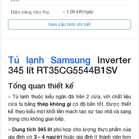
Điện năng tiêu thụ
~ 1.06 kW/ngày
Xem cấu hình chi tiết
Công nghệ All-around Cooling
giúp kiểm soát chặt chẽ sự thay
Công nghệ làm lạnh
đổi nhiệt độCông nghệ làm lạnh
Power Cool
Tủ lạnh Samsung
Inverter
Hộp đá xoayTăng không gian lưu
Tiện ích
trữ nhờ công nghệ SpaceMax
345 lít RT35CG5544B1SV
Công nghệ kháng
Bộ lọc than hoạt tính
Tổng quan thiết kế
khuẩn
– Tủ lạnh thuộc kiểu ngăn đá trên 2 cửa, với chất liệu
Công nghệ bảo quản
Ngăn đông mềm linh hoạt
thép không gỉ
cửa tủ bằng
thực phẩm
Optimal Fresh+
có độ bền tốt. Được thiết
kế theo kiểu một khối liền mạch tạo sự tao nhã và sang
Chất liệu cửa tủ
Thép không gỉ
trọng cho không gian bếp.
Dung tích 345 lít
–
phù hợp cho lượng thực phẩm của
Chất liệu khay
Kính chịu lực
3 – 4 người
gia đình có
hoặc gia đình ít thành viên hơn