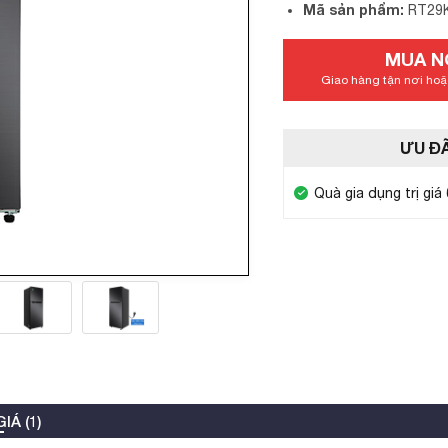
Mã sản phẩm:
RT29
MUA N
Giao hàng tận nơi hoặc
ƯU ĐÃ
Quà gia dụng trị giá
IÁ (1)