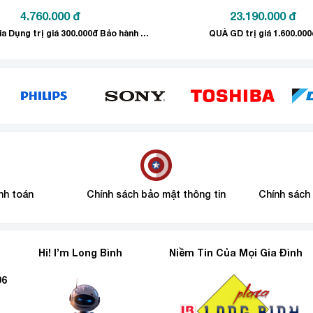
4.760.000
đ
23.190.000
đ
Tặng quà Gia Dụng trị giá 300.000đ Bảo hành sản phẩm 2 năm
QUÀ GD trị giá 1.600.000
verter
vận hành êm ái, kiểm soát nhiệt độ tối ưu nhờ đó tiết kiệm
nh toán
Chính sách bảo mật thông tin
Chính sách
Hi! I’m Long Bình
Niềm Tin Của Mọi Gia Đình
96