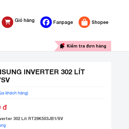
Giỏ hàng
Fanpage
Shopee
0 sản phẩm
Kiểm tra đơn hàng
SUNG INVERTER 302 LÍT
/SV
ủa khách hàng)
0
đ
verter 302 Lít RT29K503JB1/SV
ung