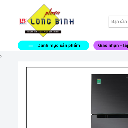
Danh mục sản phẩm
Giao nhận – lắ
>