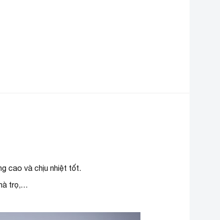
Làm lạnh nhanhc, Làm đá
iện ích
nhanh
ông nghệ kháng
Bộ lọc than hoạt tính
huẩn
Deodorizer
ông nghệ bảo quản
Ngăn rau củ lớn giữ ẩm Big
hực phẩm
Box
hất liệu cửa tủ
Kim loại phủ sơn tĩnh điện
hất liệu khay
Kính chịu lực
Cao 163.5 cm – Rộng 60 cm –
ích thước
g cao và chịu nhiệt tốt.
Sâu 63.8 cm – Nặng 50.5 kg
hà trọ,…
ơi sản xuất
Thái Lan
ăm ra mắt
2022