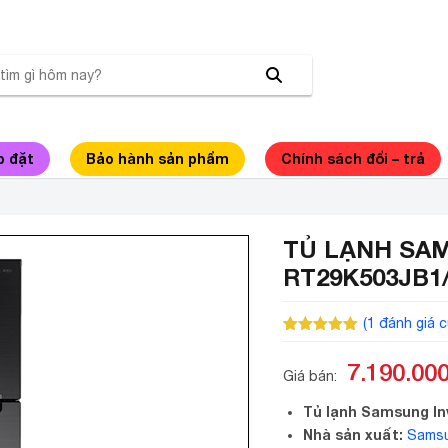
p đặt
Bảo hành sản phẩm
Chính sách đổi – trả
TỦ LẠNH SAM
RT29K503JB1
(
1
đánh giá c
5.00
1
trên 5
dựa trên
7.190.00
đánh giá
Giá bán:
Tủ lạnh Samsung In
Nhà sản xuất:
Sams