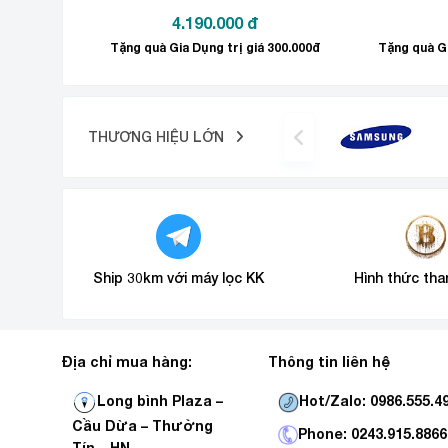
4.190.000
đ
Tặng quà Gia Dụng trị giá 300.000đ
Công nghệ tiết kiệm điện
tủ lạnh in
Sử dụng công nghệ Digital Inverter giúp
THƯƠNG HIỆU LỚN
Ship 30km với máy lọc KK
Hình thức tha
Địa chỉ mua hàng:
Thông tin liên hệ
Hot/Zalo: 0986.555.4
Long bình Plaza –
Cầu Dừa – Thường
Phone: 0243.915.8866
Tín _ HN