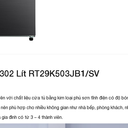
T
C
k
C
t
C
 302 Lít RT29K503JB1/SV
C
K
n với chất liệu cửa tủ bằng kim loại phủ sơn tĩnh điện có độ bón
i nên phù hợp cho nhiều không gian như nhà bếp, phòng khách, n
N
gia đình có từ 3 – 4 thành viên.
N