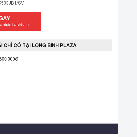
K503JB1/SV
GAY
 nhận tại siêu thị
I CHỈ CÓ TẠI LONG BÌNH PLAZA
 600,000đ