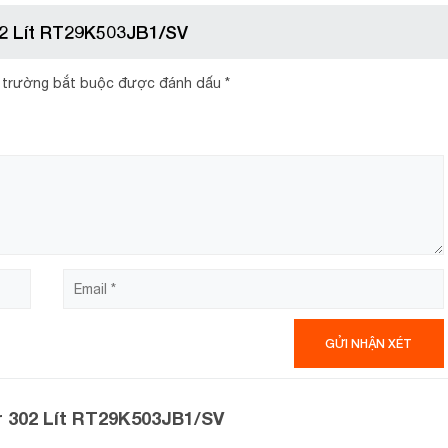
02 Lít RT29K503JB1/SV
 trường bắt buộc được đánh dấu
*
cao và có các khay kệ bên trên cánh tủ giúp tăng không gian lư
à thiết kế dạng ngăn kéo giúp tối ưu nhiệt độ của rau củ, bảo q
hư thiết kế thêm các khay đựng trên cánh tủ để phân loại thực
r 302 Lít RT29K503JB1/SV