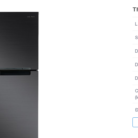
T
L
S
D
D
D
C
(
Đ
C