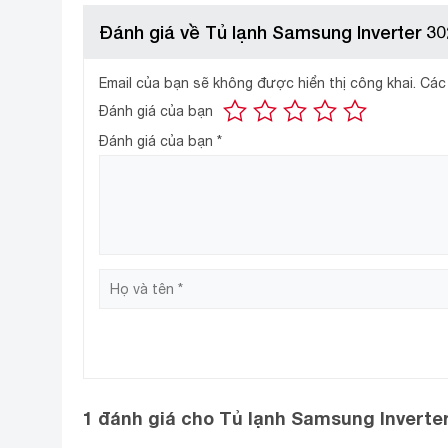
Đánh giá về Tủ lạnh Samsung Inverter 3
Email của bạn sẽ không được hiển thị công khai.
Các
Đánh giá của bạn
Ngăn lạnh
Đánh giá của bạn
*
235 lít
– Dung tích:
.
– Có các ngăn kệ làm bằng kính chịu lực có độ bền 
– Ngăn rau củ lớn giữ ẩm Big Box có dung tích lớn v
Ngăn đá
67 lít
– Dung tích:
.
– Với thiết kế có ngăn kệ để đựng sản phẩm cũng n
1 đánh giá cho
Tủ lạnh Samsung Inverte