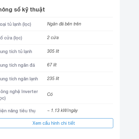
hông số kỹ thuật
oại tủ lạnh (lọc)
Ngăn đá bên trên
ố cửa (lọc)
2 cửa
ung tích tủ lạnh
305 lít
ung tích ngăn đá
67 lít
ung tích ngăn lạnh
235 lít
ông nghệ Inverter
Có
lọc)
iện năng tiêu thụ
~ 1.13 kW/ngày
Xem cấu hình chi tiết
Công nghệ All-around Cooling
ông nghệ làm lạnh
giúp kiểm soát chặt chẽ sự thay
đổi nhiệt độ