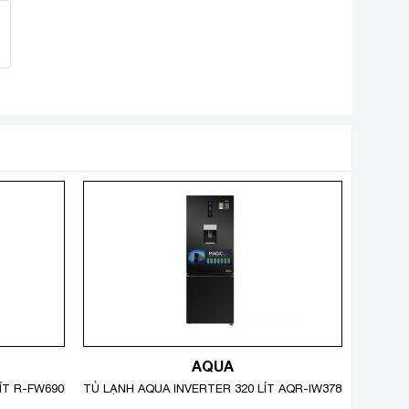
AQUA
LÍT R-FW690PGV7X(GBK)
TỦ LẠNH AQUA INVERTER 320 LÍT AQR-IW378EB(BS)