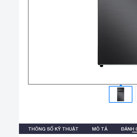
THÔNG SỐ KỸ THUẬT
MÔ TẢ
ĐÁNH G