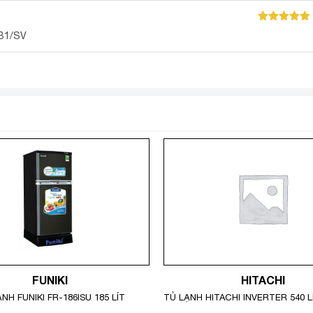
Được xếp
JB1/SV
hạng
5
5
sao
FUNIKI
HITACHI
NH FUNIKI FR-186ISU 185 LÍT
TỦ LẠNH HITACHI INVERTER 540 