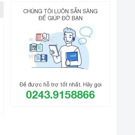
CHÚNG TÔI LUÔN SẴN SÀNG
ĐỂ GIÚP ĐỠ BẠN
u trữ thực phẩm
uản chúng tươi ngon lâu hơn.
Để được hỗ trợ tốt nhất. Hãy gọi
0243.9158866
 phẩm dễ dàng hơn.