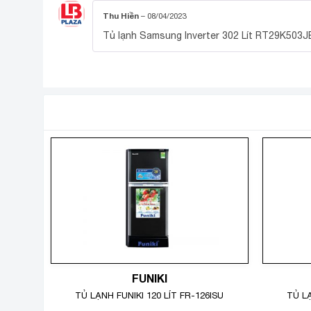
Thu Hiền
–
08/04/2023
Tủ lạnh Samsung Inverter 302 Lít RT29K503
SẢN PHẨM TƯƠNG TỰ
FUNIKI
TỦ LẠNH FUNIKI 120 LÍT FR-126ISU
TỦ LẠ