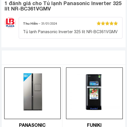
1 đánh giá cho
Tủ lạnh Panasonic Inverter 325
lít NR-BC361VGMV
Thu Hiền
–
31/01/2024
Được xếp
Tủ lạnh Panasonic Inverter 325 lít NR-BC361VGMV
hạng
5
5
sao
Ngăn đá
SẢN PHẨM TƯƠNG TỰ
97 lít
– Dung tích
, gồm các kệ chia ngăn cùng khay làm
đá viên.
PANASONIC
FUNIKI