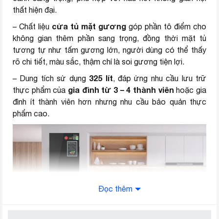
Kích thước
thất hiện đại.
Sâu 63.6 cm – Nặng 63 kg
cửa tủ mặt gương
– Chất liệu
góp phần tô điểm cho
Nơi sản xuất
Việt Nam
không gian thêm phần sang trọng, đồng thời mặt tủ
tương tự như tấm gương lớn, người dùng có thể thấy
Năm ra mắt
2023
rõ chi tiết, màu sắc, thậm chí là soi gương tiện lợi.
Thương hiệu (lọc)
Panasonic
325 lít
– Dung tích sử dụng
, đáp ứng nhu cầu lưu trữ
gia đình từ 3 – 4 thành viên
thực phẩm của
hoặc gia
đình ít thành viên hơn nhưng nhu cầu bảo quản thực
phẩm cao.
Đọc thêm