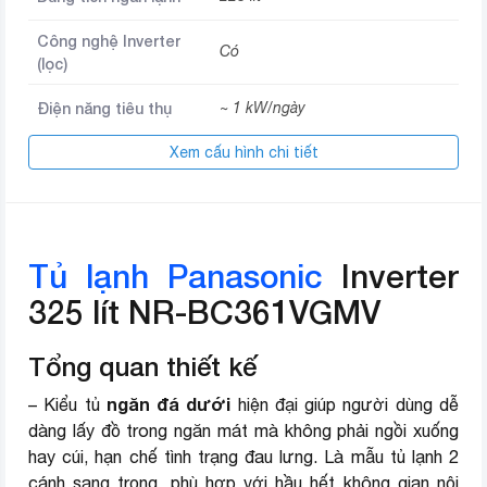
Công nghệ Inverter
Có
(lọc)
Điện năng tiêu thụ
~ 1 kW/ngày
Xem cấu hình chi tiết
Công nghệ làm lạnh
Làm lạnh vòng cung Panorama
Khử mùi, diệt khuẩn 99.99%
Công nghệ kháng
Nanoe-X giảm lưu lượng thuốc
khuẩn
trừ sâu
Tủ lạnh Panasonic
Inverter
Ngăn cấp đông mềm Prime
325 lít NR-BC361VGMV
Công nghệ bảo quản
FreshNgăn rau củ giữ ẩm đến
thực phẩm
90%
Tổng quan thiết kế
Chất liệu cửa tủ
Mặt gương
ngăn đá dưới
– Kiểu tủ
hiện đại giúp người dùng dễ
dàng lấy đồ trong ngăn mát mà không phải ngồi xuống
Chất liệu khay
Kính chịu lực
hay cúi, hạn chế tình trạng đau lưng. Là mẫu tủ lạnh 2
cánh sang trọng, phù hợp với hầu hết không gian nội
Cao 178.3 cm – Rộng 59.5 cm –