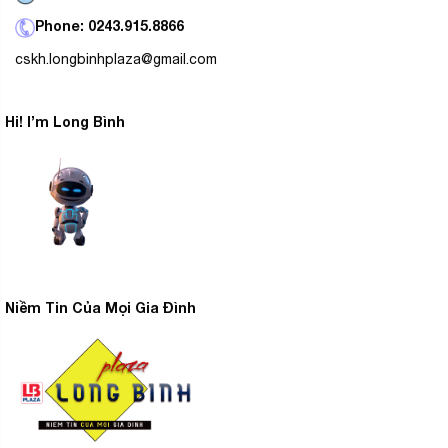
Phone: 0243.915.8866
cskh.longbinhplaza@gmail.com
Công nghệ kháng khuẩn, khử mùi
Hi! I’m Long Bình
Nanoe-X
– Công nghệ
giúp vô hiệu hóa tới 99.9% vi
khuẩn, giảm dư lượng thuốc trừ sâu, đồng thời khử mùi
hiệu quả, đảm bảo toàn bộ không gian và các bề mặt
của tủ trong lành, sạch khuẩn vượt trội, đảm bảo an
toàn sức khỏe cho người tiêu dùng.
Bảng điều khiển
Niềm Tin Của Mọi Gia Đình