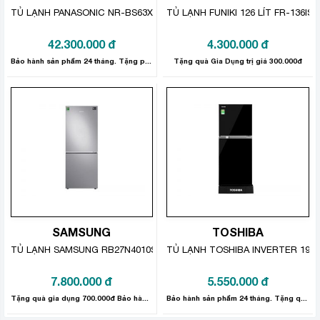
TỦ LẠNH PANASONIC NR-BS63XNVN 581 LÍT, INVERTER
TỦ LẠNH FUNIKI 126 LÍT FR-136ISU
42.300.000
đ
4.300.000
đ
Công nghệ tiết kiệm điện
Bảo hành sản phẩm 24 tháng. Tặng phần quà gia dụng trị giá 800.000đ.
Tặng quà Gia Dụng trị giá 300.000đ
Inverter
– Nhờ công nghệ
, tủ lạnh Panasonic không chỉ
hoạt động êm ái, bền bỉ mà còn tiết kiệm điện năng hiệu
quả trong quá trình vận hành.
Cảm biến thông minh Econavi
–
: tự động thay đổi
nhiệt độ bên trong tủ thông qua nhiệt độ phòng, nhiệt độ
bên trong tủ, ánh sáng và lượng lưu trữ thực phẩm, giúp
tiết kiệm thêm 10% điện năng.
Multi Control
–
giúp kiểm soát chính xác nhiệt độ từng
ngăn của tủ một cách độc lập, giảm tiêu hao điện năng.
SAMSUNG
TOSHIBA
TỦ LẠNH SAMSUNG RB27N4010S8 INVERTER 280 LÍT
TỦ LẠNH TOSHIBA INVERTER 194 
7.800.000
đ
5.550.000
đ
Tặng quà gia dụng 700.000đ Bảo hành sản phẩm 24 tháng
Bảo hành sản phẩm 24 tháng. Tặng quà trị giá 300.000đ