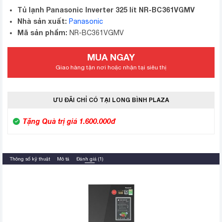
Tủ lạnh Panasonic Inverter 325 lít NR-BC361VGMV
Nhà sản xuất:
Panasonic
Mã sản phẩm:
NR-BC361VGMV
MUA NGAY
Giao hàng tận nơi hoặc nhận tại siêu thị
ƯU ĐÃI CHỈ CÓ TẠI LONG BÌNH PLAZA
Tặng Quà trị giá 1.600.000đ
Thông số kỹ thuật
Mô tả
Đánh giá (1)