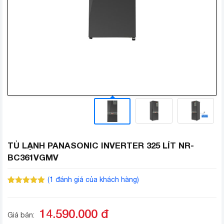
TỦ LẠNH PANASONIC INVERTER 325 LÍT NR-
BC361VGMV
(
1
đánh giá của khách hàng)
5.00
1
trên 5
dựa trên
đánh giá
14.590.000
đ
Giá bán: