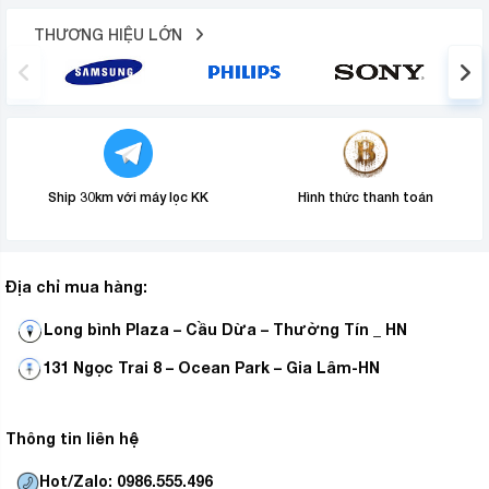
THƯƠNG HIỆU LỚN
Công nghệ làm lạnh
Ship 30km với máy lọc KK
Hình thức thanh toán
làm lạnh vòng cung Panorama
– Công nghệ
có khả
năng làm lạnh đa chiều, phân bổ khí lạnh đồng đều khắp
các ngăn tủ, nhờ đó thực phẩm tươi ngon lâu hơn và
giữ trọn hương vị.
Địa chỉ mua hàng:
Long bình Plaza – Cầu Dừa – Thường Tín _ HN
131 Ngọc Trai 8 – Ocean Park – Gia Lâm-HN
Thông tin liên hệ
Hot/Zalo: 0986.555.496