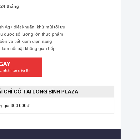
24 tháng
 Ag+ diệt khuẩn, khử mùi tối ưu
hịu được số lượng lớn thực phẩm
 bền và tiết kiệm điện năng
g làm nổi bật không gian bếp
GAY
 nhận tại siêu thị
I CHỈ CÓ TẠI LONG BÌNH PLAZA
rị giá 300.000đ