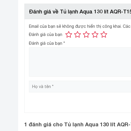
Công nghệ Nano Fresh Ag+ diệt khuẩn, khử mù
Đánh giá về Tủ lạnh Aqua 130 lít AQR-T
Các phân tử bạc có kích thước siêu nhỏ kết hợp c
Email của bạn sẽ không được hiển thị công khai.
Các
đây, không khí bên trong luôn luôn sạch khuẩn và 
Đánh giá của bạn
Đánh giá của bạn
*
1 đánh giá cho
Tủ lạnh Aqua 130 lít AQR