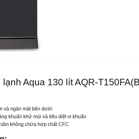
C
K
T
N
 lạnh Aqua 130 lít AQR-T150FA(
N
T
rên và ngăn mát bên dưới
g khuẩn khử mùi và tiêu diệt vi khuẩn
n phẩm không chứa hợp chất CFC
g: