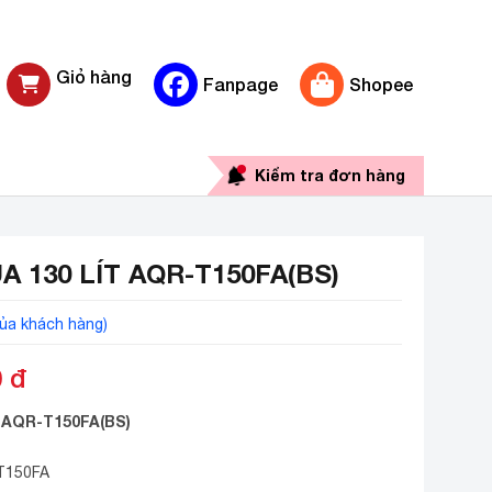
Giỏ hàng
Fanpage
Shopee
0 sản phẩm
Kiểm tra đơn hàng
 130 LÍT AQR-T150FA(BS)
ủa khách hàng)
0
đ
t AQR-T150FA(BS)
T150FA