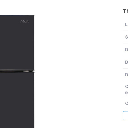
T
L
S
D
D
D
C
(
C
k
C