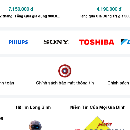
7.150.000
đ
4.190.000
đ
Bảo hành: 12 tháng. Tặng Quà gia dụng 300.000đ.
Tặng quà Gia Dụng trị giá 30
nh toán
Chính sách bảo mật thông tin
Chính sách
Hi! I’m Long Bình
Niềm Tin Của Mọi Gia Đình
dụng, khi sản phẩm không chứa hợp chất CFC, thân thiện với n
96