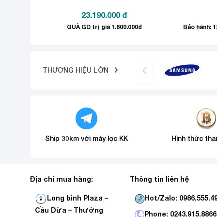
23.190.000
đ
QUÀ GD trị giá 1.600.000đ
THƯƠNG HIỆU LỚN
Ship 30km với máy lọc KK
Hình thức tha
Không chứa chất CFC
Địa chỉ mua hàng:
Thông tin liên hệ
Tủ lạnh Aqua còn tuyệt đối an toàn với người sử 
Hot/Zalo: 0986.555.4
Long bình Plaza –
Dung tích 130 lít
Cầu Dừa – Thường
Phone: 0243.915.8866