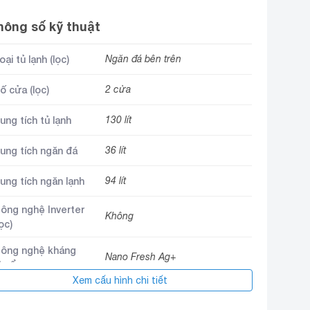
hông số kỹ thuật
oại tủ lạnh (lọc)
Ngăn đá bên trên
ố cửa (lọc)
2 cửa
ung tích tủ lạnh
130 lít
ung tích ngăn đá
36 lít
ung tích ngăn lạnh
94 lít
ông nghệ Inverter
Không
lọc)
ông nghệ kháng
Nano Fresh Ag+
huẩn
Xem cấu hình chi tiết
hất liệu cửa tủ
Thép không gỉ