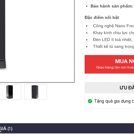
Bảo hành sản phẩm: 
Đặc điểm nổi bật
Công nghệ Nano Fresh
Khay kính chịu lực c
Đèn LED ít toả nhiệt,
Thiết kế tủ sang trọn
MUA N
Giao hàng tận nơi hoặc
ƯU ĐÃ
Tặng quà gia dụng t
IÁ (1)