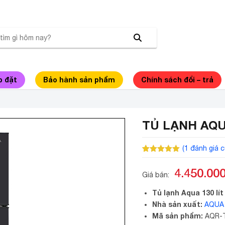
p đặt
Bảo hành sản phẩm
Chính sách đổi – trả
TỦ LẠNH AQUA
(
1
đánh giá c
5.00
1
trên 5
dựa trên
4.450.00
đánh giá
Giá bán:
Tủ lạnh Aqua 130 lí
Nhà sản xuất:
AQUA
Mã sản phẩm:
AQR-