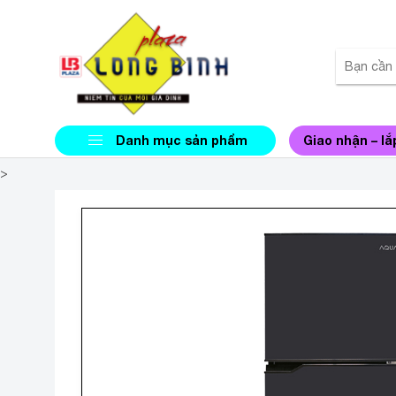
Danh mục sản phẩm
Giao nhận – lắ
>