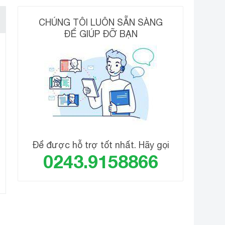
CHÚNG TÔI LUÔN SẴN SÀNG
ĐỂ GIÚP ĐỠ BẠN
 tiêu diệt vi khuẩn với bề mặt diện tích lớn. Giờ
m mỗi lần mở cửa tủ lạnh.
Để được hỗ trợ tốt nhất. Hãy gọi
0243.9158866