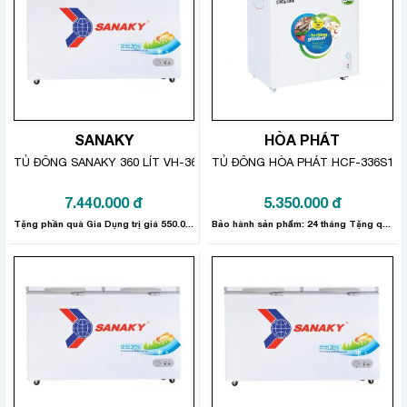
SANAKY
HÒA PHÁT
TỦ ĐÔNG SANAKY 360 LÍT VH-3699A1
TỦ ĐÔNG HÒA PHÁT HCF-336S1Đ1 
7.440.000
đ
5.350.000
đ
Tặng phần quà Gia Dụng trị giá 550.000đ.
Bảo hành sản phẩm: 24 tháng Tặng quà 300.000đ