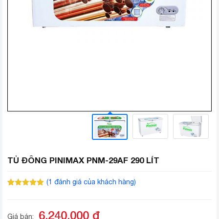
TỦ ĐÔNG PINIMAX PNM-29AF 290 LÍT
(
1
đánh giá của khách hàng)
5.00
1
trên 5
dựa trên
đánh giá
6.240.000
đ
Giá bán: