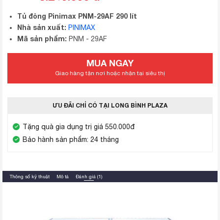
Tủ đông Pinimax PNM-29AF 290 lít
Nhà sản xuất:
PINIMAX
Mã sản phẩm:
PNM - 29AF
MUA NGAY
Giao hàng tận nơi hoặc nhận tại siêu thị
ƯU ĐÃI CHỈ CÓ TẠI LONG BÌNH PLAZA
Tặng quà gia dụng trị giá 550.000đ
Bảo hành sản phẩm: 24 tháng
Thông số kỹ thuật
Mô tả
Đánh giá (1)