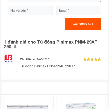
1 đánh giá cho
Tủ đông Pinimax PNM-29AF
290 lít
Thu Hiền
–
17/03/2023
Được xếp
Tủ đông Pinimax PNM-29AF 290 lít
hạng
5
5
sao
SẢN PHẨM TƯƠNG TỰ