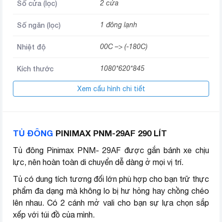
Số cửa (lọc)
2 cửa
Số ngăn (lọc)
1 đông lạnh
Nhiệt độ
00C –> (-180C)
Kích thước
1080*620*845
Xem cấu hình chi tiết
Loại gas sử dụng
R134a
Thương hiệu (lọc)
PINIMAX
TỦ ĐÔNG
PINIMAX PNM-29AF 290 LÍT
Tủ đông Pinimax PNM- 29AF được gắn bánh xe chịu
lực, nên hoàn toàn di chuyển dễ dàng ở mọi vị trí.
Tủ có dung tích tương đối lớn phù hợp cho bạn trữ thực
phẩm đa dạng mà không lo bị hư hỏng hay chồng chéo
lên nhau. Có 2 cánh mở vali cho bạn sự lựa chọn sắp
xếp với túi đồ của mình.