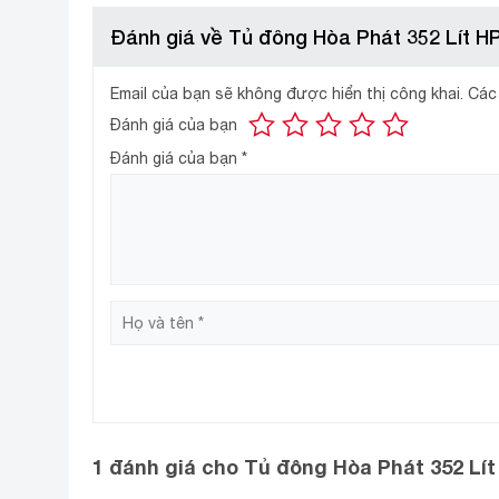
Đánh giá về Tủ đông Hòa Phát 352 Lít 
Email của bạn sẽ không được hiển thị công khai.
Các
Đánh giá của bạn
Đánh giá của bạn
*
Công nghệ làm lạnh
Công nghệ làm lạnh trực tiếp
–
kết hợp đối lưu 
Dàn lạnh bằng đồng
–
cho khả năng dẫn nhiệt mạnh
g
as R600a
– Trang bị
an toàn cho môi trường, khôn
1 đánh giá cho
Tủ đông Hòa Phát 352 Lí