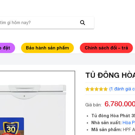
p đặt
Bảo hành sản phẩm
Chính sách đổi – trả
TỦ ĐÔNG HÒA
(
1
đánh giá c
5.00
1
trên 5
dựa trên
6.780.00
đánh giá
Giá bán:
Tủ đông Hòa Phát 3
Nhà sản xuất:
Hòa P
Mã sản phẩm:
HPF 