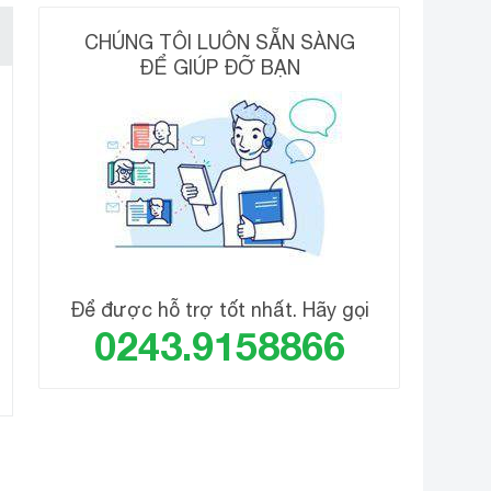
CHÚNG TÔI LUÔN SẴN SÀNG
ĐỂ GIÚP ĐỠ BẠN
Để được hỗ trợ tốt nhất. Hãy gọi
0243.9158866
ồng đều, bảo quản thực phẩm tươi ngon lâu hơn.
, êm ái.
o, lượng tiêu thụ điện năng thấp cho gia đình.