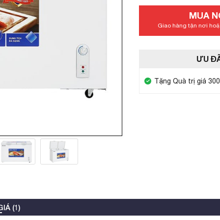
MUA N
Giao hàng tận nơi hoặc
ƯU ĐÃ
Tặng Quà trị giá 30
IÁ (1)