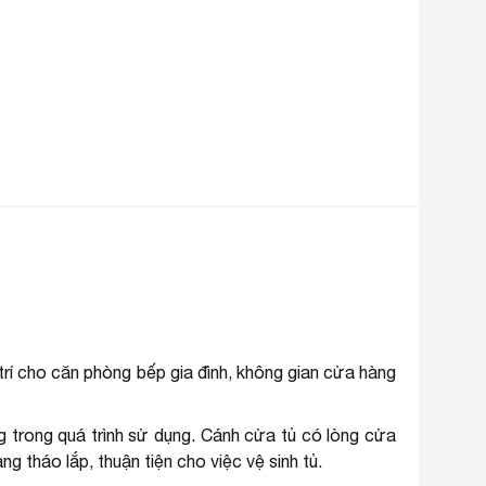
Cao 89 cm – Ngang 130.4 cm –
ích thước
Sâu 67.8 cm
hối lượng
Nặng 53 kg
oại gas sử dụng
R600a
ông suất
149W
hương hiệu (lọc)
Hòa Phát
g trí cho căn phòng bếp gia đình, không gian cửa hàng
g trong quá trình sử dụng. Cánh cửa tủ có lòng cửa
g tháo lắp, thuận tiện cho việc vệ sinh tủ.