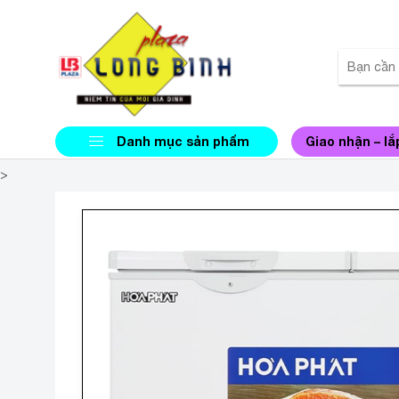
Danh mục sản phẩm
Giao nhận – lắ
>