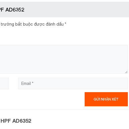
HPF AD6352
 trường bắt buộc được đánh dấu
*
tự nhiên lan tỏa khí lạnh cho thực phẩm được làm lạnh nhanh, đ
 mẽ, làm lạnh sâu, nhanh và đảm bảo thiết bị hoạt động trơn tru
g gây hại cho sức khỏe của mọi người, cho hiệu suất làm lạnh ca
t HPF AD6352