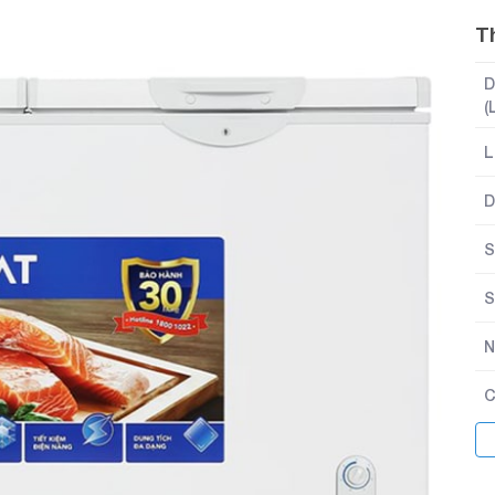
T
D
(
L
D
S
S
N
C
C
K