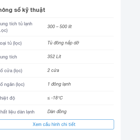
hông số kỹ thuật
ung tích tủ lạnh
300 – 500 lít
Lọc)
oại tủ (lọc)
Tủ đông nắp dỡ
ung tích
352 Lít
ố cửa (lọc)
2 cửa
ố ngăn (lọc)
1 đông lạnh
hiệt độ
≤ -18℃
hất liệu dàn lạnh
Dàn đồng
Xem cấu hình chi tiết
hất liệu thân tủ
Nhôm sơn tĩnh điện
hóa an toàn
Có