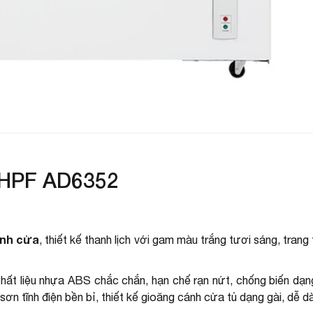
K
K
L
C
T
 HPF AD6352
ánh cửa
, thiết kế thanh lịch với gam màu trắng tươi sáng, tran
chất liệu nhựa ABS chắc chắn, hạn chế rạn nứt, chống biến dạn
 tĩnh điện bền bỉ, thiết kế gioăng cánh cửa tủ dạng gài, dễ dàn