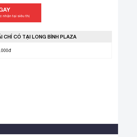
GAY
 nhận tại siêu thị
I CHỈ CÓ TẠI LONG BÌNH PLAZA
0.000đ