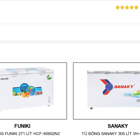
Được xếp
hạng
5
5
sao
FUNIKI
SANAKY
G FUNIKI 271 LÍT HCF-656S2N2
TỦ ĐÔNG SANAKY 305 LÍT VH