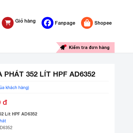
Giỏ hàng
Fanpage
Shopee
0 sản phẩm
Kiểm tra đơn hàng
 PHÁT 352 LÍT HPF AD6352
ủa khách hàng)
0
đ
52 Lít HPF AD6352
hát
AD6352