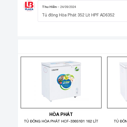
Thu Hiền
–
24/09/2024
Tủ đông Hòa Phát 352 Lít HPF AD6352
SẢN PHẨM TƯƠNG TỰ
HÒA PHÁT
TỦ ĐÔNG HÒA PHÁT HCF-336S1Đ1 162 LÍT
TỦ ĐÔN