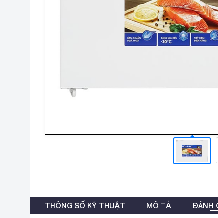
THÔNG SỐ KỸ THUẬT
MÔ TẢ
ĐÁNH G