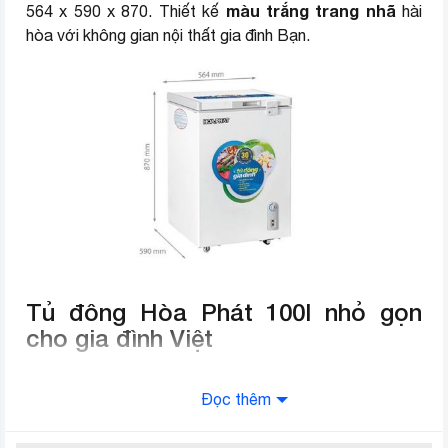
màu trắng trang nhã
564 x 590 x 870. Thiết kế
hài
hòa với không gian nội thất gia đình Bạn.
Tủ đông Hòa Phát 100l nhỏ gọn
cho gia đình Việt
phù
Tủ đông Hòa Phát HCF 106S1N có dung tích 100l
hợp với nhu cầu gia đình 3-4 người
. Ngoài ra, tủ
Đọc thêm
đông Hòa Phát 100l HCF 106S1N còn phù hợp với các
cửa hàng, đại lý nhỏ để bảo quản thực phẩm, đồ đông