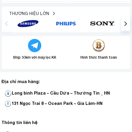
dày, bề mặt phủ sơn tĩnh điện cao cấp bóng đẹp và bền,
tránh han gỉ trong suốt quá trình sử dụng.
THƯƠNG HIỆU LỚN
Ship 30km với máy lọc KK
Hình thức thanh toán
Địa chỉ mua hàng:
Long bình Plaza – Cầu Dừa – Thường Tín _ HN
131 Ngọc Trai 8 – Ocean Park – Gia Lâm-HN
Thông tin liên hệ