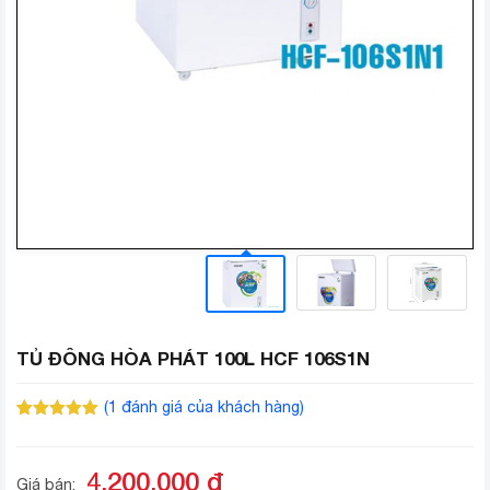
TỦ ĐÔNG HÒA PHÁT 100L HCF 106S1N
(
1
đánh giá của khách hàng)
5.00
1
trên 5
dựa trên
đánh giá
4.200.000
đ
Giá bán: