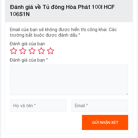
Đánh giá về Tủ đông Hòa Phát 100l HCF
lạnh,…
106S1N
Email của bạn sẽ không được hiển thị công khai.
Các
trường bắt buộc được đánh dấu
*
Đánh giá của bạn
Đánh giá của bạn
*
Bảo quản thực phẩm luôn tươi
mới
Tủ đông Hòa Phát đạt độ lạnh sâu đến – 18ºC, lạnh sâu
hơn các hãng tủ đông cùng loại trên thị trường. Tủ đông