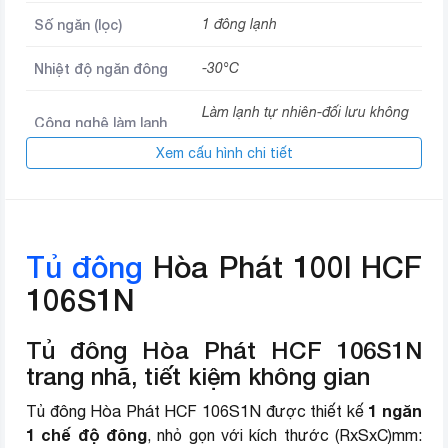
Số ngăn (lọc)
1 đông lạnh
Nhiệt độ ngăn đông
-30°C
Làm lạnh tự nhiên-đối lưu không
Công nghệ làm lạnh
khí
Xem cấu hình chi tiết
Chất liệu dàn lạnh
Nhôm
Kích thước
610x540x840 mm
Tủ đông
Hòa Phát 100l HCF
Khối lượng
29.5 kg
106S1N
Loại gas sử dụng
R600a
Tủ đông Hòa Phát HCF 106S1N
Thương hiệu (lọc)
Hòa Phát
trang nhã, tiết kiệm không gian
1 ngăn
Tủ đông Hòa Phát HCF 106S1N được thiết kế
1 chế độ đông
, nhỏ gọn với kích thước (RxSxC)mm: