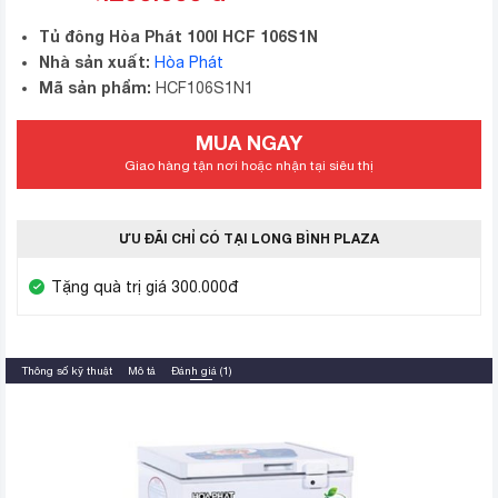
Tủ đông Hòa Phát 100l HCF 106S1N
Nhà sản xuất:
Hòa Phát
Mã sản phẩm:
HCF106S1N1
MUA NGAY
Giao hàng tận nơi hoặc nhận tại siêu thị
ƯU ĐÃI CHỈ CÓ TẠI LONG BÌNH PLAZA
Tặng quà trị giá 300.000đ
Thông số kỹ thuật
Mô tả
Đánh giá (1)