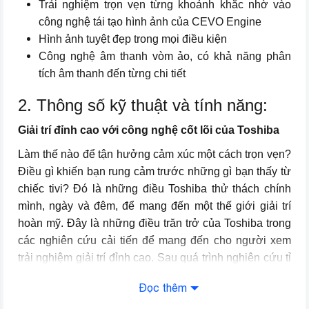
Trải nghiệm trọn vẹn từng khoảnh khắc nhờ vào
Kích thước có chân,
Ngang 73.4 cm – Cao 49.5 cm –
công nghệ tái tạo hình ảnh của CEVO Engine
đặt bàn
Dày 18.4 cm
Hình ảnh tuyệt đẹp trong mọi điều kiện
Công nghệ âm thanh vòm ảo, có khả năng phân
Khối lượng có chân
4.3 kg
tích âm thanh đến từng chi tiết
Kích thước không
Ngang 73.4 cm – Cao 46.7 cm –
2. Thông số kỹ thuật và tính năng:
chân, treo tường
Dày 8.5 cm
Giải trí đỉnh cao với công nghệ cốt lõi của Toshiba
Khối lượng không
4.2 kg
chân
Làm thế nào để tận hưởng cảm xúc một cách trọn vẹn?
Điều gì khiến bạn rung cảm trước những gì bạn thấy từ
Chất liệu
Việt Nam
chiếc tivi? Đó là những điều Toshiba thử thách chính
mình, ngày và đêm, để mang đến một thế giới giải trí
Thương hiệu (lọc)
Toshiba
hoàn mỹ. Đây là những điều trăn trở của Toshiba trong
Năm ra mắt
2017
các nghiên cứu cải tiến để mang đến cho người xem
trải nghiệm giải trí đỉnh cao. Sau quá trình nghiên cứu tỉ
mỉ, chúng tôi nhận ra rằng đó không chỉ là về những lời
Đọc thêm
hứa hẹn mang đến chất lượng hình ảnh “tốt nhất” mà