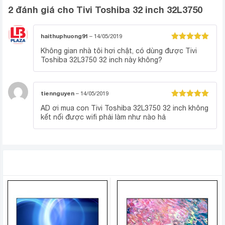
Màu sắc rực rỡ hơn bao giờ hết
2 đánh giá cho
Tivi Toshiba 32 inch 32L3750
Tivi Toshiba 32 inch
32L3750
với công nghệ tái tạo
hình ảnh ấn tượng. Bạn có thể trải nghiệm trọn vẹn
haithuphuong91
–
14/05/2019
Được xếp
từng khoảnh khắc nhờ vào công nghệ tái tạo hình ảnh
Không gian nhà tôi hơi chật, có dùng được Tivi
hạng
5
5
Toshiba 32L3750 32 inch này không?
sao
của CEVO Engine. Công nghệ này sẽ phân tích và tinh
chỉnh giúp tái tạo hình ảnh chi tiết hơn và sâu hơn,
khiến cho mọi thứ từ màn ảnh tivi sẽ sống động và chân
tiennguyen
–
14/05/2019
thật.
Được xếp
AD ơi mua con Tivi Toshiba 32L3750 32 inch không
hạng
5
5
kết nối được wifi phải làm như nào hả
sao
SẢN PHẨM TƯƠNG TỰ