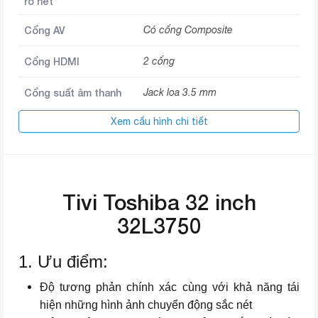
rõ nét
Cổng AV
Có cổng Composite
Cổng HDMI
2 cổng
Cổng suất âm thanh
Jack loa 3.5 mm
Xem cấu hình chi tiết
USB
2 cổng
Tích hợp đầu thu KTS
DVB-T2
Công nghệ xử lý hình
Essential PQ Technology
Tivi Toshiba 32 inch
ảnh
32L3750
Âm thanh vòm ảo DTS
Công nghệ âm thanh
TruSurround, Dolby Digital Plus
1. Ưu điểm:
Tổng công suất loa
20 W
Độ tương phản chính xác cùng với khả năng tái
hiện những hình ảnh chuyển động sắc nét
Công suất
74 W