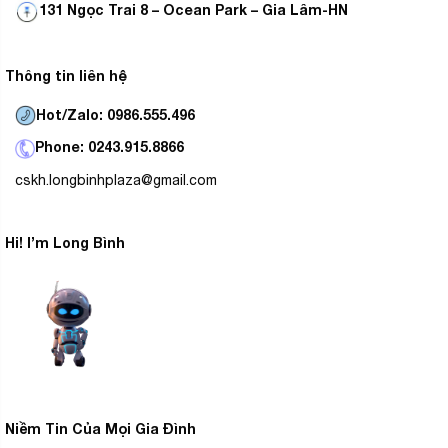
131 Ngọc Trai 8 – Ocean Park – Gia Lâm-HN
Từng cảnh chuyển động nhanh sẽ được tái hiện rõ
ràng và sắc sét. Khi xem những cảnh quay chuyển
động nhanh thường hình ảnh sẽ bị nhoè hay mờ đi.
Thông tin liên hệ
Công nghệ AMR+ với các thuật toán xử lý phức tạp sẽ
giúp giảm thiểu hiện tượng này. Tận hưởng trọn vẹn
Hot/Zalo: 0986.555.496
từng khoảnh khắc khi xem phim thể thao hay phim hành
Phone: 0243.915.8866
động.
cskh.longbinhplaza@gmail.com
Hi! I’m Long Bình
Niềm Tin Của Mọi Gia Đình