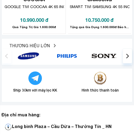
GOOGLE TIVI COOCAA 4K 65 INCH 65Y72
SMART TIVI SAMSUNG 4K 55 INCH
Hình ảnh như thật
10.990.000
đ
10.750.000
đ
Độ tương phản hình ảnh chính xác. Tính năng này cho
phép tối ưu hoá chiều sâu của màu ảnh và nhờ vào đó
Quà Tặng Trị Giá 1.600.000đ
Tặng quà Gia Dụng 1.600.000đ Bảo hành sản phẩm: 24 tháng
mà mọi thứ bạn thấy trên màn ảnh
tivi Toshiba
sẽ
mang lại cảm giác như thật.
THƯƠNG HIỆU LỚN
Ship 30km với máy lọc KK
Hình thức thanh toán
Địa chỉ mua hàng:
Long bình Plaza – Cầu Dừa – Thường Tín _ HN
Bắt trọn từng khoảnh khắc