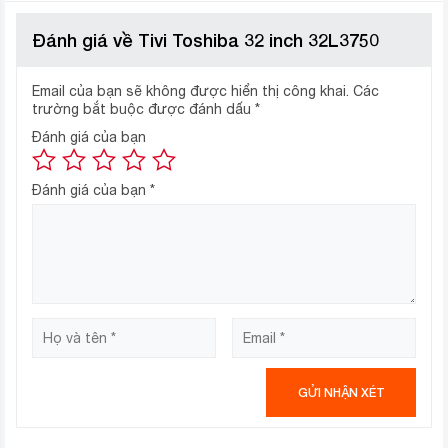
còn là về sự hoàn thiện từ nh ững điều cốt lõi mới có
thể chạm đến cảm xúc và khuấy động mọi giác quan
Đánh giá về Tivi Toshiba 32 inch 32L3750
trong bạn. Với công nghệ “Essential PQ” chính là đại
diện cho sự hoàn thiện mang đến một thế giới giải trí
Email của bạn sẽ không được hiển thị công khai.
Các
tuyệt hảo từ chiếc tivi nhà bạn. Màu sắc rực rỡ, độ sáng
trường bắt buộc được đánh dấu
*
hoàn hảo, độ tương phản chính xác cùng với khả năng
Đánh giá của bạn
tái hiện những hình ảnh chuyển động sắc nét, … Đây
chính là những điều cốt yếu được chú trọng trong công
Đánh giá của bạn
*
nghệ “Essential PQ”. Công nghệ sinh ra không phải chỉ
điều khiển chúng ta mà chúng tôi tạo ra công nghệ để
luôn ở đây bên bạn.