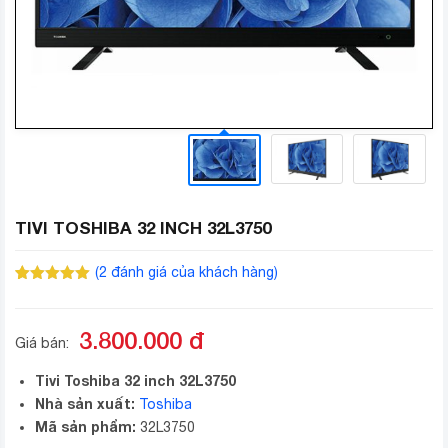
TIVI TOSHIBA 32 INCH 32L3750
(
2
đánh giá của khách hàng)
5.00
2
trên 5
dựa trên
đánh giá
3.800.000
đ
Giá bán:
Tivi Toshiba 32 inch 32L3750
Nhà sản xuất:
Toshiba
Mã sản phẩm:
32L3750