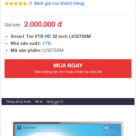
(
1
đánh giá của khách hàng)
5.00
1
trên 5
dựa trên
đánh giá
2.000.000
đ
Giá bán:
Smart Tivi VTB HD 32 inch LV3275SM
Nhà sản xuất:
VTB
Mã sản phẩm:
LV3275SM
MUA NGAY
Giao hàng tận nơi hoặc nhận tại siêu thị
Thông số kỹ thuật
Mô tả
Đánh giá (1)