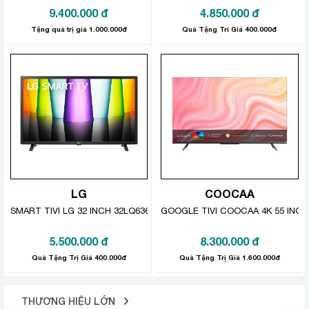
9.400.000
đ
4.850.000
đ
Tivi chạy trên hệ điều hành Android 4.4 KitKat với kho
Tặng quà trị giá 1.000.000đ
Quà Tặng Trí Giá 400.000đ
tàng ứng dụng phong phú. Bạn có thể kết nối mạng để
đọc báo bằng trình duyệt, lướt Facebook, xem phim
YouTube, chơi game… Khả năng kết nối của tivi rất đa
dạng.
LG
COOCAA
SMART TIVI LG 32 INCH 32LQ636
GOOGLE TIVI COOCAA 4K 55 INCH
5.500.000
đ
8.300.000
đ
Quà Tặng Trị Giá 400.000đ
Quà Tặng Trị Giá 1.600.000đ
THƯƠNG HIỆU LỚN