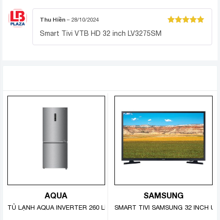
Thu Hiền
–
28/10/2024
Được xếp
Smart Tivi VTB HD 32 inch LV3275SM
hạng
5
5
sao
SẢN PHẨM TƯƠNG TỰ
Hệ điều hành Android
AQUA
SAMSUNG
TỦ LẠNH AQUA INVERTER 260 LÍT AQR-I298EB(SW)
SMART TIVI SAMSUNG 32 INCH UA