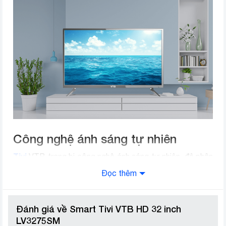
Công nghệ ánh sáng tự nhiên
Tivi
VTB trang bị công nghệ ánh sáng tự nhiên, độ phân
giải HD, cho hình ảnh truyền tải từ tivi trông chân thực
Đọc thêm
với cuộc sống và hạn chế việc mỏi mắt khi bạn nhìn vào
tivi lâu.
Đánh giá về Smart Tivi VTB HD 32 inch
LV3275SM