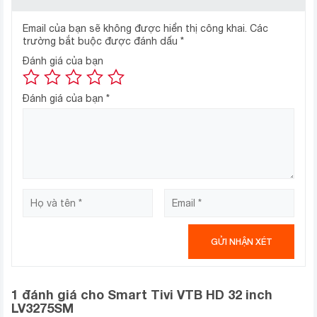
Email của bạn sẽ không được hiển thị công khai.
Các
trường bắt buộc được đánh dấu
*
Đánh giá của bạn
Đánh giá của bạn
*
Âm thanh sống động
Tivi còn được tích hợp hệ thống loa stereo có tổng
công suất 16W, khả năng tái hiện các âm thanh thật sôi
động và bùng nổ. Bạn còn có nhiều trải nghiệm tuyệt vời
với công nghệ âm thanh Surround chân thực.
1 đánh giá cho
Smart Tivi VTB HD 32 inch
LV3275SM