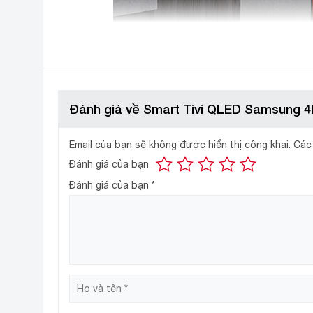
Đánh giá về Smart Tivi QLED Samsung 
Email của bạn sẽ không được hiển thị công khai.
Các
Đánh giá của bạn
Công nghệ hình ảnh
Đánh giá của bạn
*
– Độ phân giải 4K (Ultra HD) hiển thị hình ảnh sắc nét
– Công nghệ Quantum Dot hiển thị 100% dải màu, bi
trên tivi Samsung QLED sống động và rõ nét.
Kiểm soát đèn nền Supreme UHD Dimming
–
ch
– Công nghệ Motion Xcelerator 120 Hz giảm thiểu 