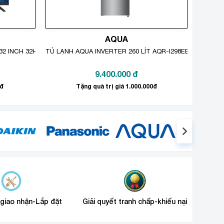
AQUA
32 INCH 32HGS610
TỦ LẠNH AQUA INVERTER 260 LÍT AQR-I298EB(SW)
9.400.000
đ
0đ
Tặng quà trị giá 1.000.000đ
 đem lại trải nghiệm âm thanh chân thực nhất, cảnh
 giao nhận-Lắp đặt
Giải quyết tranh chấp-khiếu nại
y không khí bữa tiệc lên đến cao trào hơn.