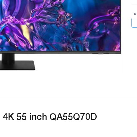
K
C
C
H
4K 55 inch QA55Q70D
C
c