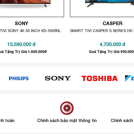
SONY
CASPER
IVI SONY 4K 55 INCH KD-55X80L
SMART TIVI CASPER S SERIES HD 
15.590.000
đ
4.700.000
đ
uà Tặng Trị Giá 1.600.000đ
Quà Tặng Trị Giá 400.00
20W
t
.
ite)
cho âm thanh vòm phát ra theo chuyển động của hình ảnh,
ạnh bạn.
nh toán
Chính sách bảo mật thông tin
Chính sách
đồng bộ loa thanh cùng loa tivi để tạo nên âm thanh bùng nổ, đẩ