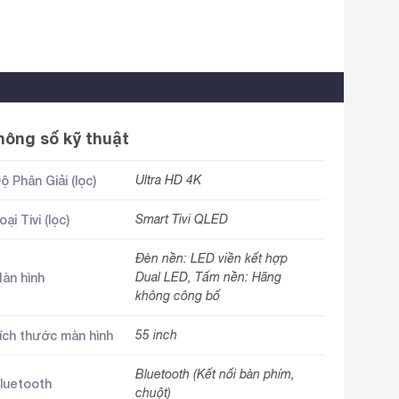
hông số kỹ thuật
ộ Phân Giải (lọc)
Ultra HD 4K
oại Tivi (lọc)
Smart Tivi QLED
Đèn nền: LED viền kết hợp
àn hình
Dual LED, Tấm nền: Hãng
không công bố
ích thước màn hình
55 inch
Bluetooth (Kết nối bàn phím,
luetooth
chuột)