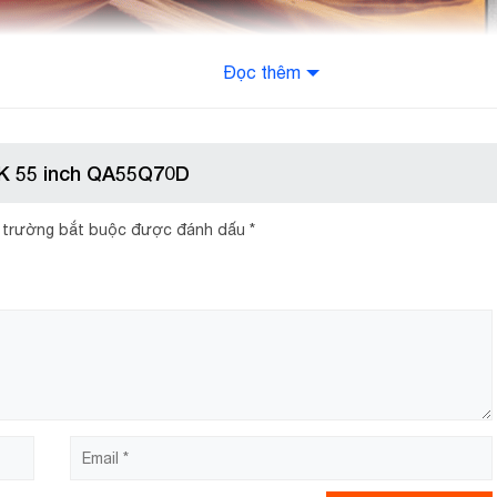
Đọc thêm
C
ả
4K 55 inch QA55Q70D
 trường bắt buộc được đánh dấu
*
 đến từng chi tiết, độ nét gấp 4 lần Full HD.
T
ến ảnh sáng thành một tỷ sắc màu, duy trì độ sáng và độ sống 
K
đ
o ra những hình ảnh chất lượng nhất, độ tương phản cao, màu đen
K
độ mờ, tăng độ rõ nét của chuyển động, bắt trọn mọi hành độ