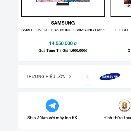
SAMSUNG
SMART TIVI QLED 4K 65 INCH SAMSUNG QA65Q60BA
GOOGLE T
14.550.000
đ
Quà Tặng Trị Giá 1.600.000đ
Q
THƯƠNG HIỆU LỚN
Công nghệ âm thanh
– Tivi được trang bị hệ thống loa với tổng công suấ
Object Tracking Sound Lite (OTS L
– Công nghệ
phim sống động dường như đang diễn ra ngay bên c
Ship 30km với máy lọc KK
Hình thức tha
Q-Symphony Next
– Công nghệ
trên tivi Samsung 