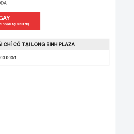
0DA
GAY
 nhận tại siêu thị
I CHỈ CÓ TẠI LONG BÌNH PLAZA
600.000đ