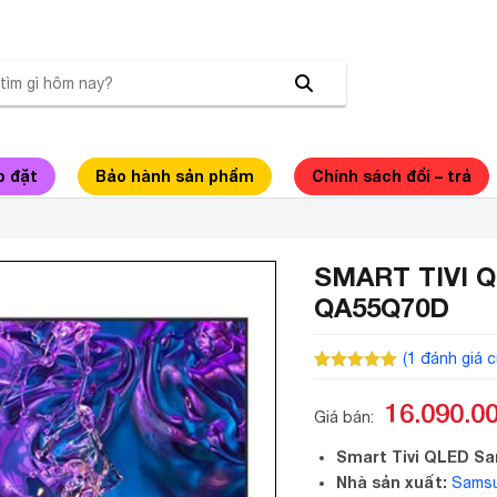
p đặt
Bảo hành sản phẩm
Chính sách đổi – trả
SMART TIVI 
QA55Q70D
(
1
đánh giá c
5.00
1
trên 5
dựa trên
16.090.0
đánh giá
Giá bán:
Smart Tivi QLED S
Nhà sản xuất:
Sams