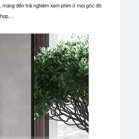
 mang đến trải nghiệm xem phim ở mọi góc độ.
Trình duyệt web
Amazon Prime video
g họp,…
Apple TV
Điều khiển One Remote Control
emote thông minh
tích hợp Solar Cell Remote
iều khiển TV bằng
SmartThings
ĐT
Built in IoT Hub kết nối các thiết
bị IoT mà không cần dongle
ính năng thông
Multi View chia nhỏ màn hình
inh khác
tivi (có thể kết nối camera gắn
rời)
Tối ưu độ sáng HDR Brightness
Optimizer
Supreme UHD Dimming
Quantum HDR
Quantum Dot