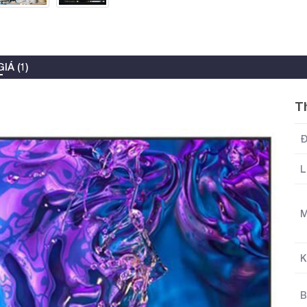
IÁ (1)
T
Đ
L
M
K
B