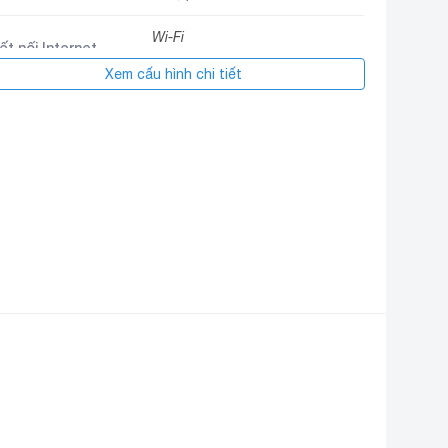
Wi-Fi
ết nối Internet
Cổng mạng LAN
Xem cấu hình chi tiết
4 cổng HDMI có 1 cổng HDMI
ổng HDMI
eARC (ARC)
1 cổng Optical (Digital Audio), 1
ổng suất âm thanh
cổng eARC (ARC)
USB
2 cổng USB A
ệ điều hành
Tizen™
YouTube
Netflix
Clip TV
FPT Play
ác ứng dụng sẵn
MyTV
ó
VieON
Spotify