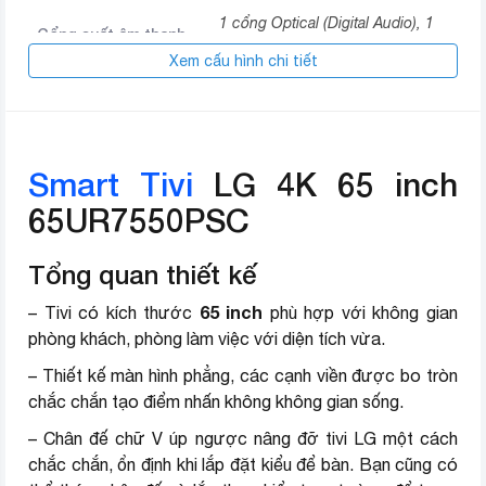
1 cổng Optical (Digital Audio), 1
Cổng suất âm thanh
cổng eARC (ARC)
Xem cấu hình chi tiết
USB
2 cổng USB A
Hệ điều hành
WebOS 23
Smart Tivi
LG 4K 65 inch
YouTube
65UR7550PSC
YouTube Kids
Tổng quan thiết kế
Netflix
Galaxy Play (Fim+)
65 inch
– Tivi có kích thước
phù hợp với không gian
phòng khách, phòng làm việc với diện tích vừa.
Clip TV
– Thiết kế màn hình phẳng, các cạnh viền được bo tròn
FPT Play
chắc chắn tạo điểm nhấn không không gian sống.
MyTV
– Chân đế chữ V úp ngược nâng đỡ tivi LG một cách
chắc chắn, ổn định khi lắp đặt kiểu để bàn. Bạn cũng có
Các ứng dụng sẵn có
POPS Kids