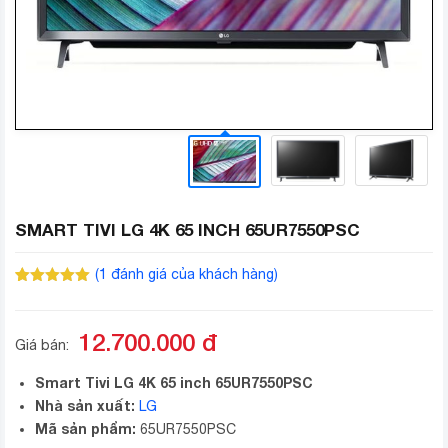
SMART TIVI LG 4K 65 INCH 65UR7550PSC
(
1
đánh giá của khách hàng)
5.00
1
trên 5
dựa trên
đánh giá
12.700.000
đ
Giá bán:
Smart Tivi LG 4K 65 inch 65UR7550PSC
Nhà sản xuất:
LG
Mã sản phẩm:
65UR7550PSC