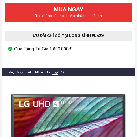
MUA NGAY
Giao hàng tận nơi hoặc nhận tại siêu thị
ƯU ĐÃI CHỈ CÓ TẠI LONG BÌNH PLAZA
Quà Tặng Trị Giá 1.600.000đ
Thông số kỹ thuật
Mô tả
Đánh giá (1)