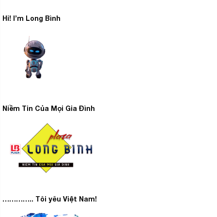
Hi! I’m Long Bình
Niềm Tin Của Mọi Gia Đình
Tiện ích
– Trình chiếu màn hình điện thoại lên Smart tivi LG thông
AirPlay 2, Screen Share.
qua ứng dụng
– Tivi hỗ trợ tìm kiếm bằng giọng nói tiếng Việt trên
Magic Remote
YouTube thông qua
hoặc tìm kiếm
LG Voice Search
nhanh qua
. Bên cạnh đó, Smart tivi
………….. Tôi yêu Việt Nam!
LG Voice Recognition
còn hỗ trợ
nhận diện giọng nói
tự nhiên để quá trình điều khiển bằng giọng nói trơn tru