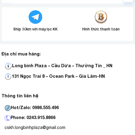
Ship 30km với máy lọc KK
Hình thức thanh toán
Địa chỉ mua hàng:
Long bình Plaza – Cầu Dừa – Thường Tín _ HN
131 Ngọc Trai 8 – Ocean Park – Gia Lâm-HN
Hệ điều hành
Hệ điều hành WebOS 23
–
với kho ứng dụng vô cùng
Thông tin liên hệ
phú, các ứng dụng phù hợp với các nhu cầu của các
thành viên trong gia đình như: FPT Play, Galaxy Play,
Hot/Zalo: 0986.555.496
VieON, YouTube… Đặc biệt, với thiết kế giao diện trực
Phone: 0243.915.8866
quan của hệ điều hành này vô cùng thân thiện với người
cskh.longbinhplaza@gmail.com
dùng và rất dễ sử dụng.