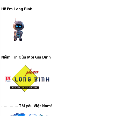
Hi! I’m Long Bình
Niềm Tin Của Mọi Gia Đình
Duyệt web trực tiếp trên tivi
–
ở chế độ toàn màn
hình, tăng cường không gian hiển thị nội dung.
tivi
– Xem nội dung trên
LG ở các phòng trong nhà liên
Room to Room Share
tục, không đứt đoạn với
. Tính
năng này chỉ có thể được sử dụng khi bạn có từ 2 tivi
LG trở lên, ngoài ra chúng còn phải kết nối vào cùng
một mạng Wi-Fi trong nhà.
………….. Tôi yêu Việt Nam!
Magic Remote
– Remote thông minh
hỗ trợ điều khiển