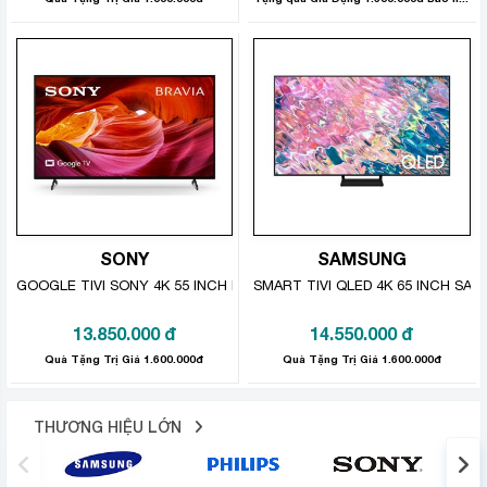
LG Sound Sync
ngoài bằng công nghệ
.
– Giải mã các định dạng âm thanh được sử dụng rộng
AC4, AC3 (Dolby Digital), EAC3, HE-AAC,
rãi như
AAC, MP2, MP3, PCM, WMA, apt-X
.
SONY
SAMSUNG
GOOGLE TIVI SONY 4K 55 INCH KD-55X75K
SMART TIVI QLED 4K 65 INCH SA
13.850.000
đ
14.550.000
đ
Quà Tặng Trị Giá 1.600.000đ
Quà Tặng Trị Giá 1.600.000đ
Hệ điều hành
THƯƠNG HIỆU LỚN
– Tha hồ giải trí với kho ứng dụng cực phong phú,
đa dạng có trên tivi LG 4K 43 inch như Netflix,