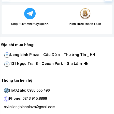
YouTube, FPT Play, Galaxy Play, VieON, TikTok, TV
360 và VTV Go.
– Trải nghiệm giao diện người dùng trên hệ điều
webOS 24
hành
mới với nhiều menu được cải tiến, hiệu
Ship 30km với máy lọc KK
Hình thức thanh toán
năng được nâng cấp, hỗ trợ tạo đến 10 hồ sơ người
dùng riêng biệt.
Địa chỉ mua hàng:
Long bình Plaza – Cầu Dừa – Thường Tín _ HN
131 Ngọc Trai 8 – Ocean Park – Gia Lâm-HN
Thông tin liên hệ
Hot/Zalo: 0986.555.496
Phone: 0243.915.8866
Tiện ích
cskh.longbinhplaza@gmail.com