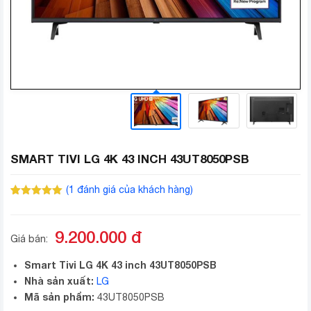
SMART TIVI LG 4K 43 INCH 43UT8050PSB
(
1
đánh giá của khách hàng)
5.00
1
trên 5
dựa trên
đánh giá
9.200.000
đ
Giá bán:
Smart Tivi LG 4K 43 inch 43UT8050PSB
Nhà sản xuất:
LG
Mã sản phẩm:
43UT8050PSB