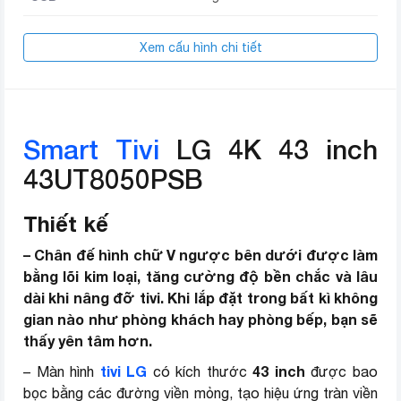
YouTube
Xem cấu hình chi tiết
Netflix
Galaxy Play (Fim+)
FPT Play
Các ứng dụng sẵn có
TV 360
VTV Go
Smart Tivi
LG 4K 43 inch
VieON
Tiktok
43UT8050PSB
Remote thông minh
Magic Remote
Thiết kế
Nhận diện mệnh lệnh giọng nói
– Chân đế hình chữ V ngược bên dưới được làm
Tính năng thông minh
Room to Room Share (Chia sẻ
khác
bằng lõi kim loại, tăng cường độ bền chắc và lâu
giữa các phòng)
dài khi nâng đỡ tivi. Khi lắp đặt trong bất kì không
gian nào như phòng khách hay phòng bếp, bạn sẽ
Nâng cấp độ phân giải 4K AI
thấy yên tâm hơn.
Upscaling
HLG
tivi LG
43 inch
– Màn hình
có kích thước
được bao
HDR10 Pro
Công nghệ xử lý hình
bọc bằng các đường viền mỏng, tạo hiệu ứng tràn viền
HDR Dynamic Tone Mapping