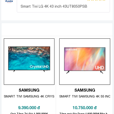
Được xếp
Smart Tivi LG 4K 43 inch 43UT8050PSB
hạng
5
5
sao
SẢN PHẨM TƯƠNG TỰ
Công nghệ âm thanh
AI Sound Pro
– Công nghệ
giúp bạn yên tâm thưởng
thức hiệu ứng âm thanh vòm cực kì sống động trong
các bộ phim yêu thích, đồng thời tự động tinh chỉnh và
thiết lập chất lượng âm thanh tương ứng với nội dung
được phát ra.
Chế độ lọc thoại
–
sẽ lọc và loại bỏ các tạp âm gây
SAMSUNG
SAMSUNG
nhiễu để bạn nghe được lời thoại của các nhân vật
SMART TIVI SAMSUNG 4K CRYSTAL UHD 50 INCH UA50BU8000
SMART TIVI SAMSUNG 4K 55 INCH
trong phim trọn vẹn hơn.
9.390.000
đ
10.750.000
đ
– Đồng bộ chất lượng và mức âm lượng giữa tivi và loa
Quà Tặng Trị Giá 1.000.000đ
Tặng quà Gia Dụng 1.600.000đ Bảo hành sản phẩm: 24 tháng