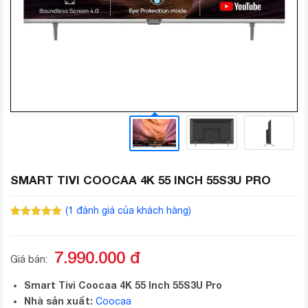
SMART TIVI COOCAA 4K 55 INCH 55S3U PRO
(
1
đánh giá của khách hàng)
5.00
1
trên 5
dựa trên
đánh giá
7.990.000
đ
Giá bán:
Smart Tivi Coocaa 4K 55 Inch 55S3U Pro
Nhà sản xuất:
Coocaa