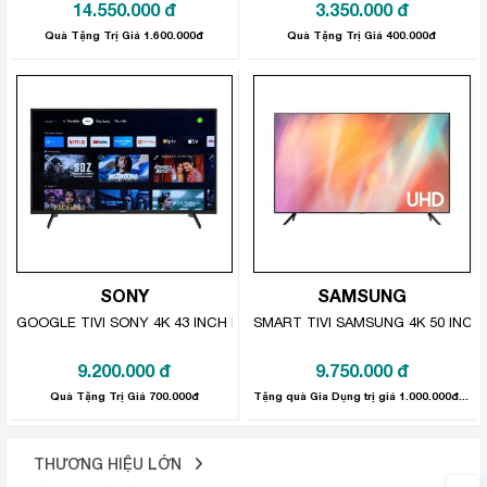
14.550.000
đ
3.350.000
đ
Quà Tặng Trị Giá 1.600.000đ
Quà Tặng Trị Giá 400.000đ
Chế độ bảo vệ mắt giúp kéo dài
phút giây giải trí
Màn hình Smart Tivi Coocaa 4K 55 Inch 55S3U được
tích hợp công nghệ giảm ánh sáng xanh – loại ánh sáng
gây nên tình trang mỏi mắt và ảnh hưởng tiêu cực đến
sức khỏe người dùng. Nhờ đó, dù xem phim trên tivi lâu
hơn, chúng ta vẫn cảm thấy đôi mắt thoải mái, không bị
khô hay mỏi.
SONY
SAMSUNG
GOOGLE TIVI SONY 4K 43 INCH KD-43X75K
SMART TIVI SAMSUNG 4K 50 INCH
9.200.000
đ
9.750.000
đ
Quà Tặng Trị Giá 700.000đ
Tặng quà Gia Dụng trị giá 1.000.000đ Bảo hành chính hãng.
THƯƠNG HIỆU LỚN