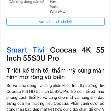
Các ứng dụng sẵn có
Plex
Vidio
Eros Now
Filmzie
Xem cấu hình chi tiết
Kích thước có chân,
1225.2 x 786.5 x 273.9mm
đặt bàn
Khối lượng có chân
10.3kg
Smart Tivi
Coocaa 4K 55
Thương hiệu (lọc)
Coocaa
Inch 55S3U Pro
Thiết kế tinh tế, thẩm mỹ cùng màn
hình mở rộng vô biên
So với các dòng tivi cùng phân khúc trên thị trường, tivi
Coocaa Full HD 55 Inch 55S3U Pro trở nên nổi bật nhờ
phong cách thiết kế vô cùng đẹp mắt và mang tính đặc
trưng của tivi thương hiệu Coocaa. Phần cạnh dưới bo
cong màu bạc đẹp mắt kết hợp cùng đôi chân đế chữ V