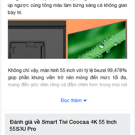
úp ngược cùng tông màu làm bừng sáng cả không gian
bày trí.
Không chỉ vậy, màn hình 55 inch với tỷ lệ bezel 99,478%
giúp phần khung viền trở nên mỏng đến mức tối đa,
mang đến góc nhìn rộng và đắm chìm hơn trong mọi nội
dung giải trí. Đồng thời, phần mặt lưng kim loại dạng
phẳng và trải ra giúp gia tăng tốc độ tản nhiệt để đảm
Đọc thêm
bảo tuổi thọ cho sản phẩm.
Công nghệ Coocaa German
Đánh giá về Smart Tivi Coocaa 4K 55 Inch
55S3U Pro
Với chip thuật toán có khả năng điều chỉnh sắc độ màu,