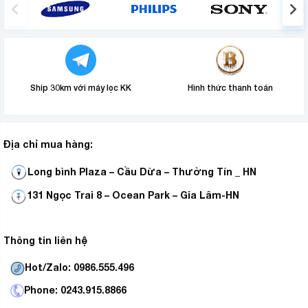
Ship 30km với máy lọc KK
Hình thức thanh toán
Hiệu ứng âm thanh hấp dẫn Dolby
Audio
Địa chỉ mua hàng:
Không chỉ hoàn thiện về khả năng tái hiện hình ảnh mà
Long bình Plaza – Cầu Dừa – Thường Tín _ HN
tivi Coocaa
4K 55 Inch 55S3U Pro còn được trang bị
131 Ngọc Trai 8 – Ocean Park – Gia Lâm-HN
hệ thống hai loa monomer chất lượng với mức công
suất tổng 20W. Đặc biệt, để cung cấp cho người dùng
những trải nghiệm tuyệt vời và đặc sắc hơn, Coocaa đã
Thông tin liên hệ
sử dụng chuẩn tái tạo âm thanh Dolby Audio cho sản
Hot/Zalo: 0986.555.496
phẩm.
Phone: 0243.915.8866