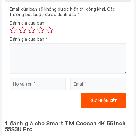
độ nhiều ảnh, chi tiết, tương phản và làm rõ chuyển động
Email của bạn sẽ không được hiển thị công khai.
Các
một cách tự động, Smart Tivi Coocaa 4K 55 Inch
trường bắt buộc được đánh dấu
*
55S3U hứa hẹn sẽ mang đến cho người dùng những
Đánh giá của bạn
phút giây giải trí cực kỳ mãn nhãn.
Đánh giá của bạn
*
1 đánh giá cho
Smart Tivi Coocaa 4K 55 Inch
55S3U Pro