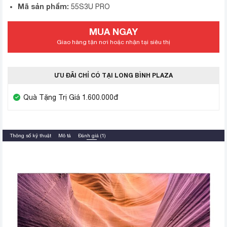
Mã sản phẩm:
55S3U PRO
MUA NGAY
Giao hàng tận nơi hoặc nhận tại siêu thị
ƯU ĐÃI CHỈ CÓ TẠI LONG BÌNH PLAZA
Quà Tặng Trị Giá 1.600.000đ
Thông số kỹ thuật
Mô tả
Đánh giá (1)