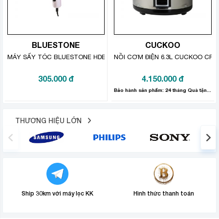
BLUESTONE
CUCKOO
MÁY SẤY TÓC BLUESTONE HDB-1827
NỒI CƠM ĐIỆN 6.3L CUCKOO CR-
305.000
đ
4.150.000
đ
Bảo hành sản phẩm: 24 tháng Quà tặng trị giá 100.000 đồng
THƯƠNG HIỆU LỚN
Ship 30km với máy lọc KK
Hình thức thanh toán