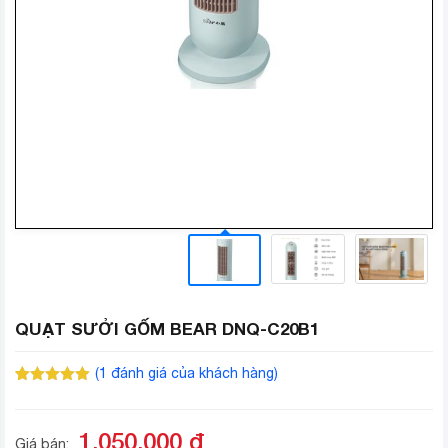
QUẠT SƯỞI GỐM BEAR DNQ-C20B1
(
1
đánh giá của khách hàng)
5.00
1
trên 5
dựa trên
đánh giá
1.050.000
đ
Giá bán: