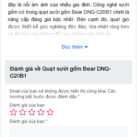
đây là nỗi ám ảnh của nhiều gia đình. Công nghệ sưởi
gốm có trong quạt sưởi gốm Bear DNQ-C20B1 chính là
nâng cấp đáng giá bậc nhất. Bên cạnh đó, quạt gió
được thiết kế góc nghiêng độc đáo, tỏa nhiệt rộng hơn
và ấm hơn mà không đốt oxy, không gây khô da.
Quạt sưởi gốm Bear, tích hợp
Đọc thêm
nhiều công nghệ an toàn
Quạt sưởi Bear DNQ-C20B1, không còn nỗi lo gặp sự
Đánh giá về Quạt sưởi gốm Bear DNQ-
cố như chập điện, cháy bỏng khi chạm vào, đổ ngã máy
C20B1
sưởi gây cháy nổ… Công nghệ hiện đại được tích hợp
trong quạt sưởi gốm Bear, đem đến sự tiện nghi và an
Email của bạn sẽ không được hiển thị công khai.
Các
toàn cho cả gia đình bạn.
trường bắt buộc được đánh dấu
*
Đánh giá của bạn
Căn phòng luôn ấm áp, thuận tiện
cho mọi sinh hoạt
Đánh giá của bạn
*
Mùa đông lạnh giá, không muốn bước ra khỏi chiếc
giường ấm áp, mọi sinh hoạt cá nhân của chúng ta đều