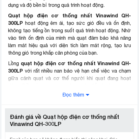
dụng và độ bền bỉ trong quá trình hoạt động.
Quạt hộp điện cơ thống nhất Vinawind QH-
300LP
hoạt động êm ái, tạo sức gió đều và ổn định,
không tạo tiếng ồn trong suốt quá trình hoạt động. Nhờ
vào tính ổn định của mình mà quạt đảm bảo khả năng
làm mát hiệu quả với diện tích làm mát rộng, tạo lưu
thông gió trong khắp căn phòng của bạn.
quạt hộp điện cơ thống nhất Vinawind QH-
Lồng
300LP
với rất nhiều nan bảo vệ hạn chế việc va chạm
giữa cánh quạt và cơ thể người khi quạt đang hoạt
động. Điều này tạo sự an tâm tuyệt đối cho bạn trong
suốt quá trình sử dụng, nhất là với gia đình có trẻ con.
Đọc thêm
Ngoài ra, mô tơ quạt còn được trang bị cầu chì chống
cháy, tự động ngắt quạt khi có sự cố, hạn chế các tai
nạn xảy ra do cháy nổ.
Đánh giá về Quạt hộp điện cơ thống nhất
Vinawind QH-300LP