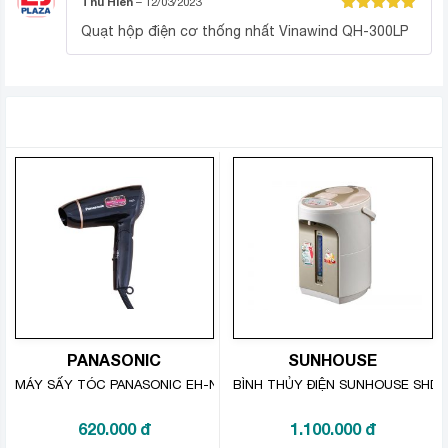
Thu Hiền
–
12/03/2023
Được xếp
Quạt hộp điện cơ thống nhất Vinawind QH-300LP
hạng
5
5
sao
SẢN PHẨM TƯƠNG TỰ
PANASONIC
SUNHOUSE
MÁY SẤY TÓC PANASONIC EH-ND30-K645
BÌNH THỦY ĐIỆN SUNHOUSE SHD1
620.000
đ
1.100.000
đ