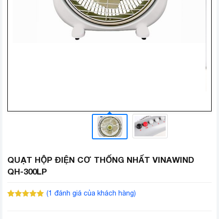
QUẠT HỘP ĐIỆN CƠ THỐNG NHẤT VINAWIND
QH-300LP
(
1
đánh giá của khách hàng)
5.00
1
trên 5
dựa trên
đánh giá