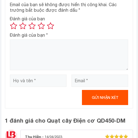
độ gió: mạnh, trung bình, yếu mang đến cho người dùng
Email của bạn sẽ không được hiển thị công khai.
Các
những trải nghiệm tuyệt vời nhất. Chỉ cần xoay núm điều
trường bắt buộc được đánh dấu
*
khiển ở phía sau thân quạt, người dùng đã có thể điều
Đánh giá của bạn
khiển được tốc độ gió của quạt sao cho phù hợp theo ý
muốn cũng như nhu cầu sử dụng.
Đánh giá của bạn
*
Núm xoay thiết kế đơn giản giúp cho bất kỳ ai cũng có
thể sử dụng và điều khiển quạt một cách dễ dàng.
Nan lồng đan khít, an toàn khi sử
dụng
Vinawind QĐ450-ĐM với lồng quạt được thiết kế chắc
chắn, bảo đảm an toàn cho người dùng khi tiếp xúc gần,
giảm thiểu tổn thương ở mức tối đa nếu vô tình chạm
vào quạt khi đang hoạt động.
Góc quay rộng
1 đánh giá cho
Quạt cây Điện cơ QD450-DM
Thu Hiền
–
14/04/2023