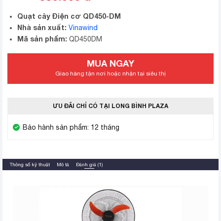
Quạt cây Điện cơ QD450-DM
Nhà sản xuất:
Vinawind
Mã sản phẩm:
QD450DM
MUA NGAY
Giao hàng tận nơi hoặc nhận tại siêu thị
ƯU ĐÃI CHỈ CÓ TẠI LONG BÌNH PLAZA
Bảo hành sản phẩm: 12 tháng
Thông số kỹ thuật
Mô tả
Đánh giá (1)