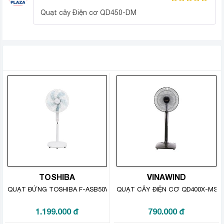
Được xếp
Quạt cây Điện cơ QD450-DM
hạng
5
5
sao
SẢN PHẨM TƯƠNG TỰ
TOSHIBA
VINAWIND
QUẠT ĐỨNG TOSHIBA F-ASB50VN(W) 55W
QUẠT CÂY ĐIỆN CƠ QD400X-MS (C
QĐ400-MS là quạt đứng có túp năng quay đều, góc
quay lớn, đưa gió lan tỏa khắp căn phòng cho mọi
1.199.000
đ
790.000
đ
người đều mát mẻ.