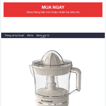
MUA NGAY
Giao hàng tận nơi hoặc nhận tại siêu thị
Thông số kỹ thuật
Mô tả
Đánh giá (1)