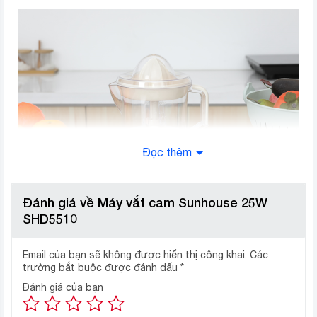
Đọc thêm
Đánh giá về Máy vắt cam Sunhouse 25W
SHD5510
Vắt nhanh, tự động đảo chiều hạn
chế tình trạng nước cam bị đắng
Email của bạn sẽ không được hiển thị công khai.
Các
– Công suất hoạt động 25W, tốc độ vắt nhanh, tiết kiệm
trường bắt buộc được đánh dấu
*
thời gian và công sức.
Đánh giá của bạn
– Máy vắt cam SHD5510 sở hữu tính năng tự động đảo