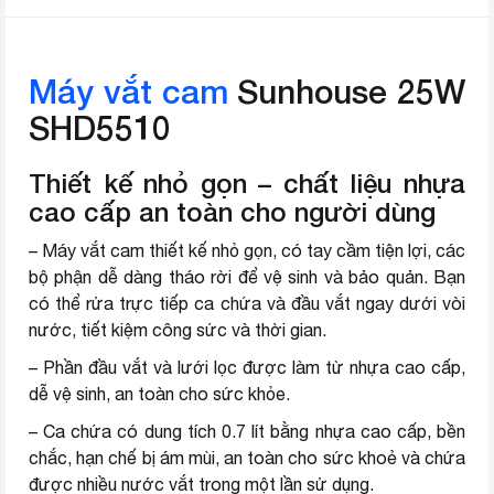
Có nắp đậy
Tiện ích
Ca chứa có vạch chia
2 đầu vắt lớn và nhỏ
Máy vắt cam
Sunhouse 25W
Tự ngắt khi quá nhiệt
SHD5510
Chế độ an toàn
Chân đế chống trượt
Chỉ hoạt động khi lắp đúng khớp
Thiết kế nhỏ gọn – chất liệu nhựa
Kích thước - Khối
Cao 19 cm – Ngang 18.5 cm –
cao cấp an toàn cho người dùng
lượng
Sâu 12 cm – Nặng 0.7 kg
– Máy vắt cam thiết kế nhỏ gọn, có tay cầm tiện lợi, các
Chiều dài dây điện
93 cm
bộ phận dễ dàng tháo rời để vệ sinh và bảo quản. Bạn
có thể rửa trực tiếp ca chứa và đầu vắt ngay dưới vòi
Sản xuất
Trung Quốc
nước, tiết kiệm công sức và thời gian.
Năm ra mắt
2024
– Phần đầu vắt và lưới lọc được làm từ nhựa cao cấp,
dễ vệ sinh, an toàn cho sức khỏe.
Thương hiệu (lọc)
Sunhouse
– Ca chứa có dung tích 0.7 lít bằng nhựa cao cấp, bền
chắc, hạn chế bị ám mùi, an toàn cho sức khoẻ và chứa
được nhiều nước vắt trong một lần sử dụng.