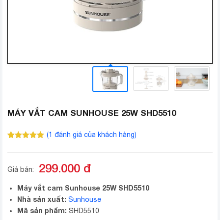
MÁY VẮT CAM SUNHOUSE 25W SHD5510
(
1
đánh giá của khách hàng)
5.00
1
trên 5
dựa trên
đánh giá
299.000
đ
Giá bán:
Máy vắt cam Sunhouse 25W SHD5510
Nhà sản xuất:
Sunhouse
Mã sản phẩm:
SHD5510