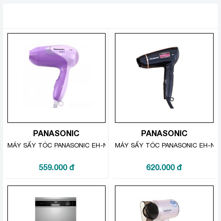
SẢN PHẨM TƯƠNG TỰ
Máy vắt cam Sunhouse 25W SHD5510
hoạt động ổn
định, dễ sử dụng kể cả người lớn tuổi hay người
có lực tay yếu cũng có thể dùng thoải mái, là người
PANASONIC
PANASONIC
bạn đồng hành thân thiết của mọi nhà.
MÁY SẤY TÓC PANASONIC EH-ND13-V645
MÁY SẤY TÓC PANASONIC EH-ND3
559.000
đ
620.000
đ