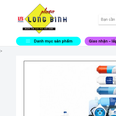
Danh mục sản phẩm
Giao nhận – lắ
>