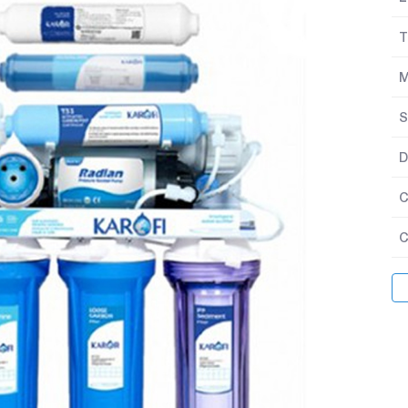
T
M
S
D
C
C
C
k
L