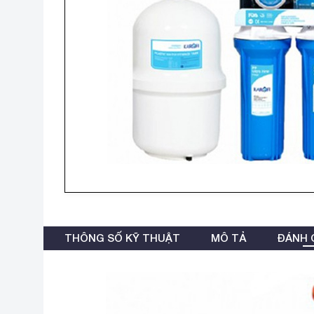
THÔNG SỐ KỸ THUẬT
MÔ TẢ
ĐÁNH G