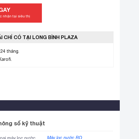
GAY
 nhận tại siêu thị
I CHỈ CÓ TẠI LONG BÌNH PLAZA
24 tháng.
arofi.
hông số kỹ thuật
oại máy lọc nước
Máy lọc nước RO