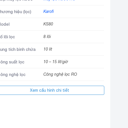
hương hiệu (lọc)
Karofi
odel
KS80
ố lõi lọc
8 lõi
ung tích bình chứa
10 lít
ông suất lọc
10 – 15 lít/giờ
ông nghệ lọc
Công nghệ lọc RO
ông nghệ kháng
Nano bạc
Xem cấu hình chi tiết
huẩn
Máy lọc nước 8 lõi lọc, Máy lọc
oại máy (lọc)
nước không vỏ