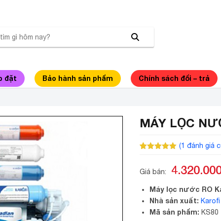
p đặt
Bảo hành sản phẩm
Chính sách đổi – trả
MÁY LỌC NƯỚ
(
1
đánh giá c
5.00
1
trên 5
dựa trên
4.320.00
đánh giá
Giá bán:
Máy lọc nước RO Kar
Nhà sản xuất:
Karofi
Mã sản phẩm:
KS80