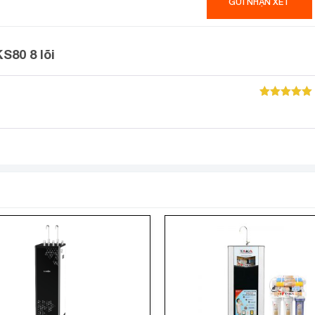
S80 8 lõi
Được xếp
hạng
5
5
sao