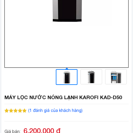
MÁY LỌC NƯỚC NÓNG LẠNH KAROFI KAD-D50
(
1
đánh giá của khách hàng)
5.00
1
trên 5
dựa trên
đánh giá
6.200.000
đ
Giá bán: