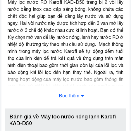
Máy lọc nước RO Karofi KAD-D50 trang bị 2 vòi lấy
nước bằng inox cao cấp sáng bóng, không chứa các
chất độc hại giúp bạn dễ dàng lấy nước và sử dụng
ngay. Hai vòi nước này được tích hợp đến 3 van mở lấy
nước ở 3 chế độ khác nhau cực kì linh hoạt. Bạn có thể
tùy chọn mở van để lấy nước nóng, lạnh hay nước RO ở
nhiệt độ thường tùy theo nhu cầu sử dụng. Mạch thông
minh trong máy lọc nước Karofi sẽ tự động đếm tuổi
thọ của linh kiện để trả kết quả về ứng dụng trên màn
hình điện thoại bao gồm thời gian còn lại của lõi lọc và
báo động khi lõi lọc đến hạn thay thế. Ngoài ra, tình
trạng hoạt động của máy lọc nước bao gồm thông tin
máy, lịch sử thiết bị, hiển thị độ sạch của nguồn nước
sau lọc, cảnh báo lỗi như cảnh báo nước yếu, cảnh báo
Đọc thêm
rò rỉ nước, cảnh báo mất nước đầu vào…. cũng được
hiển thị thông qua ứng dụng để sớm phát hiện và xử lý
kịp thời các vấn đề xảy ra.
Đánh giá về Máy lọc nước nóng lạnh Karofi
KAD-D50
Thiết kế mạnh mẽ, tủ kính cường