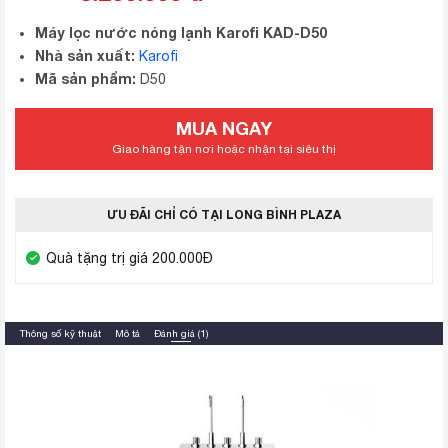
Máy lọc nước nóng lạnh Karofi KAD-D50
Nhà sản xuất:
Karofi
Mã sản phẩm:
D50
MUA NGAY
Giao hàng tận nơi hoặc nhận tại siêu thị
ƯU ĐÃI CHỈ CÓ TẠI LONG BÌNH PLAZA
Quà tặng trị giá 200.000Đ
Thông số kỹ thuật
Mô tả
Đánh giá (1)