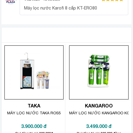
Được xếp
Máy lọc nước Karofi 8 cấp KT-ERO80
hạng
5
5
sao
Uống nước tinh khiết không cần
đun sôi
SẢN PHẨM TƯƠNG TỰ
Với máy lọc nước này, bạn có thể uống trực tiếp mà
không cần đun sôi. Giúp bạn giảm thiểu điện năng và
thời gian mỗi khi đun nước uống.
TAKA
KANGAROO
MÁY LỌC NƯỚC TAKA ROS5
MÁY LỌC NƯỚC KANGAROO KGR
3.900.000
đ
3.499.000
đ