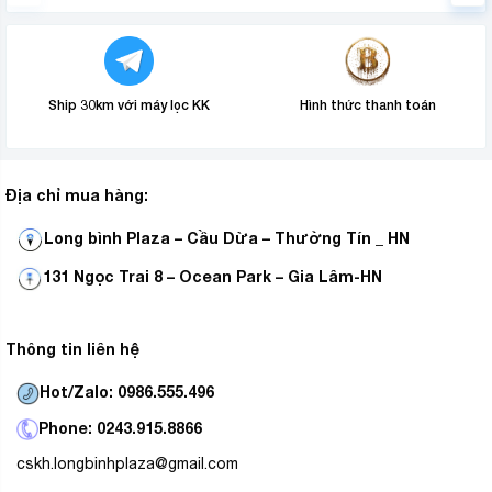
Ship 30km với máy lọc KK
Hình thức thanh toán
Địa chỉ mua hàng:
Long bình Plaza – Cầu Dừa – Thường Tín _ HN
Cung cấp nước sạch cho sinh hoạt mang lại sự an toàn
khi sử dụng trực tiếp nước máy, làm giảm nguy cơ mắc
131 Ngọc Trai 8 – Ocean Park – Gia Lâm-HN
bênh đường tiêu hóa như loại bỏ các loại vi khuẩn Asen,
Amip…gây tiêu chảy từ nước uống.
Thông tin liên hệ
Hot/Zalo: 0986.555.496
Phone: 0243.915.8866
cskh.longbinhplaza@gmail.com