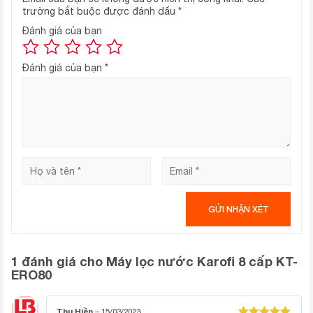
trường bắt buộc được đánh dấu
*
LÕI HỒNG NGOẠI XA:Phát ra các tia hồng ngoại xa
Đánh giá của bạn
khiến nước được hoạt hóa và dễ hấp thụ vào máu hơn.
MÀNG LỌC RO – USA/Hàn Quốc: Loại bỏ hầu hết vi
Đánh giá của bạn
*
khuẩn, amip, asen, các ion kim loại và các tạp chất
trong nước.
LÕI KHOÁNG ĐÁ: Giúp bổ sung khoáng chất có lợi cho
cơ thể.
LÕI NANO BẠC: Có khả năng diệt hầu hết vi khuẩn và
chống tái nhiễm khuẩn.
1 đánh giá cho
Máy lọc nước Karofi 8 cấp KT-
ERO80
Thu Hiền
–
15/03/2023