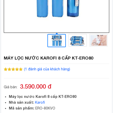
MÁY LỌC NƯỚC KAROFI 8 CẤP KT-ERO80
(
1
đánh giá của khách hàng)
5.00
1
trên 5
dựa trên
đánh giá
3.590.000
đ
Giá bán:
Máy lọc nước Karofi 8 cấp KT-ERO80
Nhà sản xuất:
Karofi
Mã sản phẩm:
ERO-80KVO