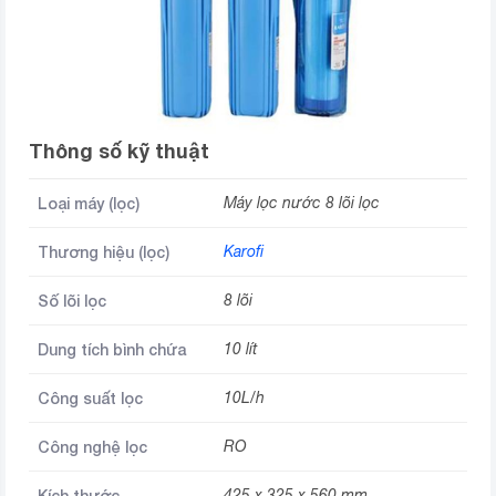
Thông số kỹ thuật
Loại máy (lọc)
Máy lọc nước 8 lõi lọc
Thương hiệu (lọc)
Karofi
Số lõi lọc
8 lõi
Dung tích bình chứa
10 lít
Công suất lọc
10L/h
Công nghệ lọc
RO
Kích thước
425 x 325 x 560 mm