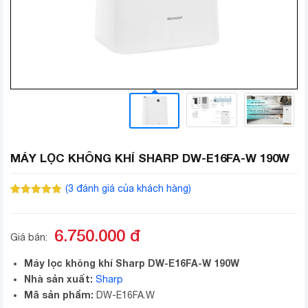
MÁY LỌC KHÔNG KHÍ SHARP DW-E16FA-W 190W
(
3
đánh giá của khách hàng)
5.00
3
trên 5
dựa trên
đánh giá
6.750.000
đ
Giá bán:
Máy lọc không khí Sharp DW-E16FA-W 190W
Nhà sản xuất:
Sharp
Mã sản phẩm:
DW-E16FA.W