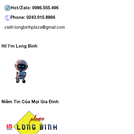
cảm giác khô ráo thoải mái cho người sử dụng.
Hot/Zalo: 0986.555.496
Phone: 0243.915.8866
cskh.longbinhplaza@gmail.com
Hi! I’m Long Bình
Niềm Tin Của Mọi Gia Đình