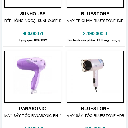
khí Plasmacluster ion với 7000 hạt
3
ion/cm
SUNHOUSE
BLUESTONE
Tạo ra các ion tương tự như trong tự nhiên, giúp không
BẾP HỒNG NGOẠI SUNHOUSE SHD6005
MÁY ÉP CHẬM BLUESTONE SJB-6
khí được làm sạch nhanh chóng.
960.000
đ
2.490.000
đ
Tặng quà 100.000đ
Bảo hành sản phẩm: 12 tháng Tặng quà trị giá 100.000đ
Tiện lợi với tính năng hong khô
PANASONIC
BLUESTONE
quần áo
MÁY SẤY TÓC PANASONIC EH-ND13-V645
MÁY SẤY TÓC BLUESTONE HDB-1
Với chế độ này tốc độ quạt hoạt động tối đa kết hợp