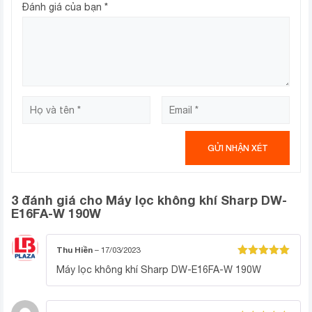
Đánh giá của bạn
*
lạ trong không khí (thuốc lá, vật nuôi, amoniac,…). Cảm
biến độ ẩm và hiển thị trên màn hình giúp thuận tiện cho
việc quan sát và điều chỉnh chế độ hút ẩm.
3 đánh giá cho
Máy lọc không khí Sharp DW-
E16FA-W 190W
Thu Hiền
–
17/03/2023
Được xếp
Máy lọc không khí Sharp DW-E16FA-W 190W
Hệ thống hút ẩm bằng máy nén và
hạng
5
5
sao
công suất hút ẩm mạnh