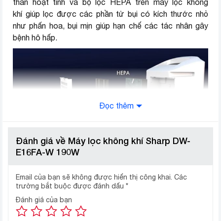
than hoạt tính và bộ lọc HEPA trên máy lọc không
Tiện ích
Đèn báo hoạt động
khí giúp lọc được các phần tử bụi có kích thước nhỏ
như phấn hoa, bụi mịn giúp hạn chế các tác nhân gây
Khoá bảng điều khiển
bệnh hô hấp.
Hong khô quần áo
Kích thước, khối
Ngang 36 cm – Cao 56.5 cm –
lượng
Sâu 26 cm – Nặng 12.2 kg
Thương hiệu (lọc)
Sharp
Đọc thêm
Đánh giá về Máy lọc không khí Sharp DW-
E16FA-W 190W
Tự động điều chỉnh chế độ hoạt
Email của bạn sẽ không được hiển thị công khai.
Các
trường bắt buộc được đánh dấu
*
động phù hợp với cảm biến độ ẩm
Đánh giá của bạn
và mùi
Tính năng khử mùi sẽ tự khởi động khi máy nhận ra mùi