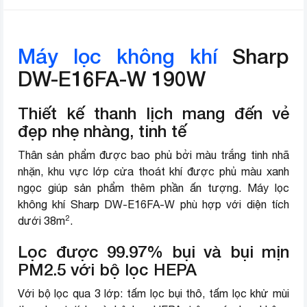
Độ ồn cao nhất
53 dB
Nơi sản xuất
Trung Quốc
Máy lọc không khí
Sharp
Năm ra mắt
2016
DW-E16FA-W 190W
Công nghệ
Plasmacluster ion
Thiết kế thanh lịch mang đến vẻ
Chế độ hút ẩmChế độ hong khô
đẹp nhẹ nhàng, tinh tế
Chế độ hoạt động
quần áo
Thân sản phẩm được bao phủ bởi màu trắng tinh nhã
4 mức độ: Auto – Thấp – Trung
nhặn, khu vực lớp cửa thoát khí được phủ màu xanh
Mức độ lọc
bình – Cao
ngọc giúp sản phẩm thêm phần ấn tượng. Máy lọc
không khí Sharp DW-E16FA-W phù hợp với diện tích
Cảm biến
Cảm biến độ ẩmCảm biến mùi
2
dưới 38m
.
Ứng dụng kết nối
Không có
Lọc được 99.97
%
bụi và bụi mịn
PM2.5 với bộ lọc HEPA
Hút ẩm hiệu quả
Với bộ lọc qua 3 lớp: tấm lọc bụi thô, tấm lọc khử mùi
Hẹn giờ