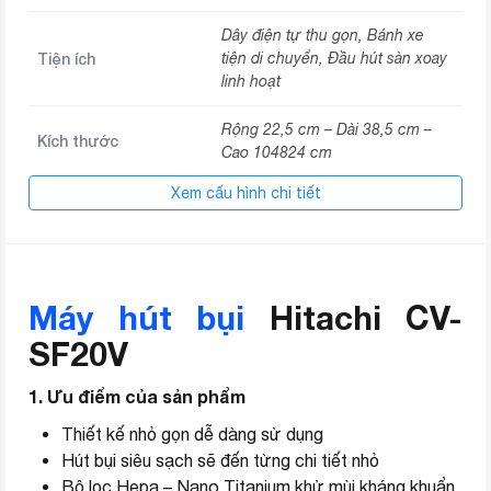
Dây điện tự thu gọn, Bánh xe
Tiện ích
tiện di chuyển, Đầu hút sàn xoay
linh hoạt
Rộng 22,5 cm – Dài 38,5 cm –
Kích thước
Cao 104824 cm
Xem cấu hình chi tiết
Thương hiệu (lọc)
Hitachi
Máy hút bụi
Hitachi CV-
SF20V
1. Ưu điểm của sản phẩm
Thiết kế nhỏ gọn dễ dàng sử dụng
Hút bụi siêu sạch sẽ đến từng chi tiết nhỏ
Bộ lọc Hepa – Nano Titanium khử mùi kháng khuẩn