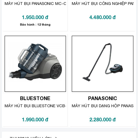
MÁY HÚT BỤI PANASONIC MC-CG371AN46
MÁY HÚT BỤI CÔNG NGHIỆP PAN
1.950.000
đ
4.480.000
đ
Bảo hành : 12 tháng
Hộp chứa bụi có dung tích 1.6 lít, chứa được
lượng lớn bụi không mất nhiều thời gian đổ bụi
nhiều lần, dễ làm sạch
BLUESTONE
PANASONIC
MÁY HÚT BỤI BLUESTONE VCB-8068
MÁY HÚT BỤI DẠNG HỘP PANASO
1.990.000
đ
2.280.000
đ