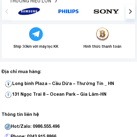
THƯƠNG HIỆU LỚN
Đầu hút sàn xoay linh hoạt, thêm đầu hút khe tiện
lợi, giúp làm sạch nhanh gọn, nhẹ nhàng tới mọi
ngóc ngách trong ngôi nhà bạn
Ship 30km với máy lọc KK
Hình thức thanh toán
Địa chỉ mua hàng:
Long bình Plaza – Cầu Dừa – Thường Tín _ HN
131 Ngọc Trai 8 – Ocean Park – Gia Lâm-HN
Thông tin liên hệ
Hot/Zalo: 0986.555.496
Phone: 0243.915.8866