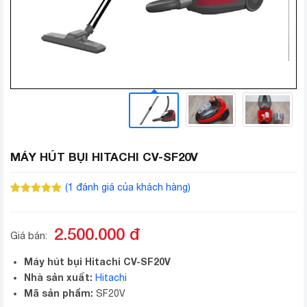
MÁY HÚT BỤI HITACHI CV-SF20V
(
1
đánh giá của khách hàng)
5.00
1
trên 5
dựa trên
đánh giá
2.500.000
đ
Giá bán:
Máy hút bụi Hitachi CV-SF20V
Nhà sản xuất:
Hitachi
Mã sản phẩm:
SF20V