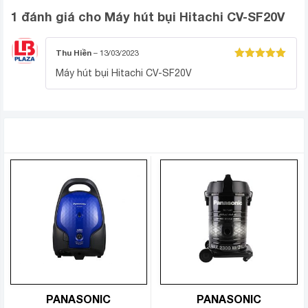
1 đánh giá cho
Máy hút bụi Hitachi CV-SF20V
Thu Hiền
–
13/03/2023
Được xếp
Máy hút bụi Hitachi CV-SF20V
hạng
5
5
sao
SẢN PHẨM TƯƠNG TỰ
Máy có bộ lọc Hepa – Nano Titanium có khả năng
loại bỏ đến 99.9% vi khuẩn có hại, bụi bẩn, nấm
mốc…, khử mùi hiệu quả
PANASONIC
PANASONIC