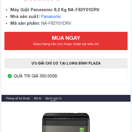
Máy Giặt Panasonic 8.2 Kg NA-F82Y01DRV
Nhà sản xuất:
Panasonic
Mã sản phẩm:
NA-F82Y01DRV
MUA NGAY
Giao hàng tận nơi hoặc nhận tại siêu thị
ƯU ĐÃI CHỈ CÓ TẠI LONG BÌNH PLAZA
QUÀ TRỊ GIÁ 300.000Đ
Thông số kỹ thuật
Mô tả
Đánh giá (1)