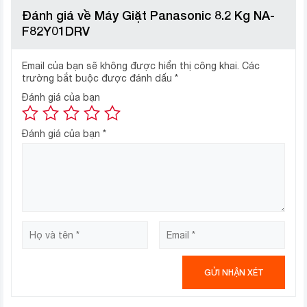
Hệ thống ActiveFoam tạo bọt siêu
Đánh giá về Máy Giặt Panasonic 8.2 Kg NA-
mịn, hiệu quả giặt sạch sâu
F82Y01DRV
Máy giặt Panasonic NA-F82Y01DRV tích hợp hệ thống
Email của bạn sẽ không được hiển thị công khai.
Các
ActiveFoam giúp hòa tan triệt để chất tẩy, sau đó tạo
trường bắt buộc được đánh dấu
*
ra bọt siêu mịn và đậm đặc nhằm giúp chúng dễ dàng
Đánh giá của bạn
thấm sâu vào sợi vải để loại bỏ hoàn toàn bụi bẩn giúp
quần áo của bạn được giặt sạch hơn.
Đánh giá của bạn
*