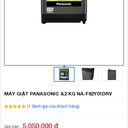
MÁY GIẶT PANASONIC 8.2 KG NA-F82Y01DRV
(
1
đánh giá của khách hàng)
5.00
1
trên 5
dựa trên
đánh giá
5.050.000
đ
Giá bán: