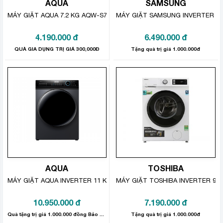
AQUA
SAMSUNG
cường, các vết bẩn được thấm ướt sâu hơn và hoạt
MÁY GIẶT AQUA 7.2 KG AQW-S72CT (LỒNG ĐỨNG)
MÁY GIẶT SAMSUNG INVERTER 8
động xoay đảo mạnh mẽ giúp tác động lên chúng. Kết
quả là, hiệu suất giặt sạch được cải thiện hơn 15%* so
4.190.000
đ
6.490.000
đ
với chế độ giặt thông thường. Nhờ vào sự kết hợp này,
QUÀ GIA DỤNG TRỊ GIÁ 300,000Đ
Tặng quà trị giá 1.000.000đ
Panasonic NA-F82Y01DRV đem lại kết quả vượt trội
trong việc loại bỏ các vết bẩn cứng đầu.
AQUA
TOSHIBA
MÁY GIẶT AQUA INVERTER 11 KG AQD- D1103G.BK
MÁY GIẶT TOSHIBA INVERTER 9.
10.950.000
đ
7.190.000
đ
Chế độ sấy gió 90 phút, tiết kiệm
Quà tặng trị giá 1.000.000 đồng Bảo hành sản phẩm: 24 tháng
Tặng quà trị giá 1.000.000đ