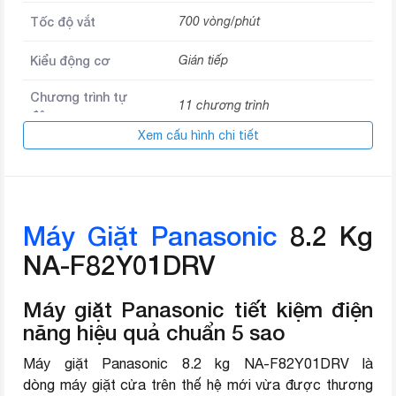
Tốc độ vắt
700 vòng/phút
Kiểu động cơ
Gián tiếp
Chương trình tự
11 chương trình
động
Xem cấu hình chi tiết
Chất liệu lồng giặt
Thép không gỉ
Kích thước
952 x 554 x 582 mm
Máy Giặt Panasonic
8.2 Kg
Xuất xứ
Việt Nam
NA-F82Y01DRV
Năm sản xuất
2023
Máy giặt Panasonic tiết kiệm điện
Thương hiệu (lọc)
Panasonic
năng hiệu quả chuẩn 5 sao
Máy giặt Panasonic 8.2 kg NA-F82Y01DRV là
dòng máy giặt cửa trên thế hệ mới vừa được thương