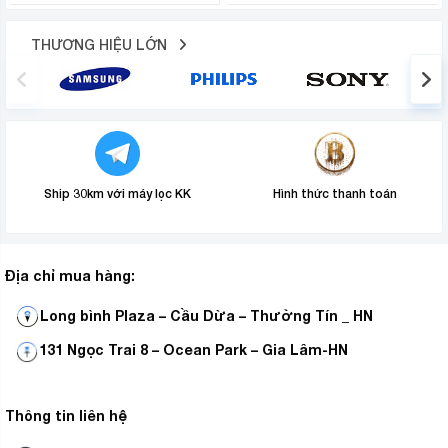
thời gian khi phơi
THƯƠNG HIỆU LỚN
Ship 30km với máy lọc KK
Hình thức thanh toán
Địa chỉ mua hàng:
máy giặt cửa trên
Chế độ sấy gió trong 90 phút của
Long bình Plaza – Cầu Dừa – Thường Tín _ HN
Panasonic NA-F82Y01DRV mang đến lợi ích đáng kể
131 Ngọc Trai 8 – Ocean Park – Gia Lâm-HN
cho việc làm khô quần áo, đồng thời giúp tiết kiệm thời
gian khi phơi quần áo ngoài trời. Thông qua chế độ này,
quần áo sẽ được khô nhanh chóng và hiệu quả, giúp bạn
Thông tin liên hệ
tiết kiệm thời gian, hạn chế quần áo tiếp xúc quá nhiều