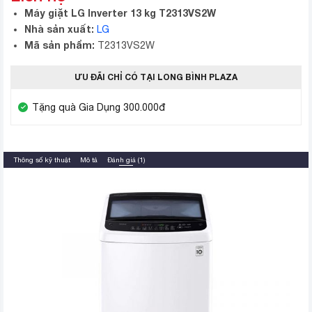
Máy giặt LG Inverter 13 kg T2313VS2W
Nhà sản xuất:
LG
Mã sản phẩm:
T2313VS2W
ƯU ĐÃI CHỈ CÓ TẠI LONG BÌNH PLAZA
Tặng quà Gia Dụng 300.000đ
Thông số kỹ thuật
Mô tả
Đánh giá (1)