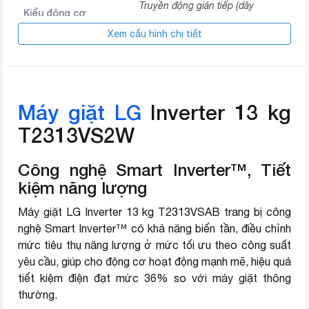
Truyền động gián tiếp (dây
Kiểu động cơ
Curoa)
Xem cấu hình chi tiết
Công nghệ giặt Smart motion
Công nghệ giặt
Giặt xoay chiều TurboDrum
Tính năng giặt trước PreWash+
Máy giặt LG
Inverter 13 kg
T2313VS2W
Chẩn đoán lỗi Smart Diagnosis
Tiện ích
Hẹn giờ giặt
Công nghệ Smart Inverter™, Tiết
Chế độ giặt sơ tự động
kiệm năng lượng
Máy giặt LG Inverter 13 kg T2313VSAB trang bị công
Chất liệu lồng giặt
Thép không gỉ
nghệ Smart Inverter™ có khả năng biến tần, điều chỉnh
Chất liệu vỏ máy
Kim loại sơn tĩnh điện
mức tiêu thụ năng lượng ở mức tối ưu theo công suất
yêu cầu, giúp cho động cơ hoạt động mạnh mẽ, hiệu quả
Chất liệu nắp máy
Nhựa ABS + Kính
tiết kiệm điện đạt mức 36% so với máy giặt thông
thường.
Bảng điều khiển
Song ngữ Anh – Việt nút nhấn