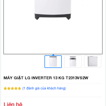
MÁY GIẶT LG INVERTER 13 KG T2313VS2W
(
1
đánh giá của khách hàng)
5.00
1
trên 5
dựa trên
đánh giá
Liên hệ