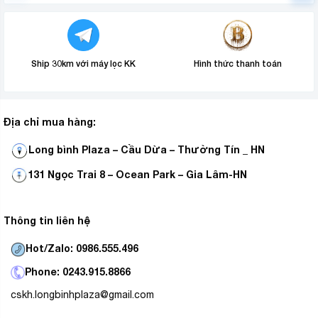
Máy giặt LG Inverter 13 kg T2313VSAB sở hữu công
nghệ Smart Diagnosis trên điện thoại thông minh, giúp
người dùng có thể chẩn đoán và xử lý nhanh các lỗi hay
Ship 30km với máy lọc KK
Hình thức thanh toán
gặp trên máy giặt LG như: đặt quần áo không cân, nắp
máy giặt không chặt, đường nước vào bị hở,.v.v.. mà
không làm gián đoạn công việc giặt giũ và tiết kiệm chi
Địa chỉ mua hàng:
phí sửa chữa cho bạn.
Long bình Plaza – Cầu Dừa – Thường Tín _ HN
131 Ngọc Trai 8 – Ocean Park – Gia Lâm-HN
Thông tin liên hệ
Hot/Zalo: 0986.555.496
Phone: 0243.915.8866
cskh.longbinhplaza@gmail.com