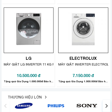
Máy giặt LG Inverter 13 kg T2313VSAB tích hợp Công
nghệ đấm nước Punch+3 có cấu tạo đấm nước nằm ở
giữa mâm giặt chính, đồng thời kết hợp 3 mâm giặt phụ
xung quanh để tạo ra những dòng nước xoáy cực mạnh
nhào trộn quần áo lên xuống liên tục theo phương thẳng
quần áo được giặt sạch đồng đều.
đứng, giúp
LG
ELECTROLUX
MÁY GIẶT LG INVERTER 11 KG FV1411S4P
MÁY GIẶT INVERTER ELECTROLU
10.500.000
đ
7.150.000
đ
Tặng quà Gia Dụng 1.000.000đ Bảo hành sản phẩm: 24 tháng
Tặng quà Gia Dụng 1.000.000đ Bảo hành sản phẩm: 24 tháng
THƯƠNG HIỆU LỚN
Công nghệ Smart Diagnosis