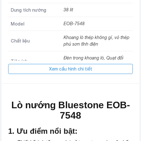
Dung tích nướng
38 lít
Model
EOB-7548
Khoang lò thép không gỉ, vỏ thép
Chất liệu
phủ sơn tĩnh điện
Đèn trong khoang lò, Quạt đối
Tiện ích
lưu, Nướng xiên quay
Xem cấu hình chi tiết
Nhiệt độ
0 – 230 độ C
Lò nướng Bluestone EOB-
7548
1. Ưu điểm nổi bật: