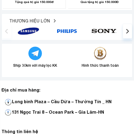
Tặng quà trị giá 150.000đ
Quà tặng trị giá 150.000Đ
THƯƠNG HIỆU LỚN
Ship 30km với máy lọc KK
Hình thức thanh toán
Với thương hiệu uy tín,chất lương tốt, nướng thức ăn
Địa chỉ mua hàng:
ngon
Lò nướng Bluestone EOB-7548 38 lít
được
nhiều người tin dùng.
Long bình Plaza – Cầu Dừa – Thường Tín _ HN
131 Ngọc Trai 8 – Ocean Park – Gia Lâm-HN
3.
Long Bình Plaza
cam kết:
– Chỉ bán hàng chính hãng từ các thương hiệu uy tín
Thông tin liên hệ
với giá tốt nhất thị trường, hàng mới 100% nguyên đai