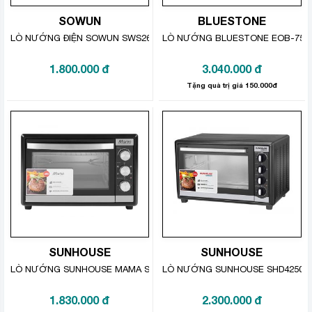
SOWUN
BLUESTONE
Lò nướng bánh gia đình còn có quạt đối lưu trong
LÒ NƯỚNG ĐIỆN SOWUN SWS265
LÒ NƯỚNG BLUESTONE EOB-758
khoang lò giúp luân chuyển nhiệt độ đều hơn.
1.800.000
đ
3.040.000
đ
Tặng quà trị giá 150.000đ
SUNHOUSE
SUNHOUSE
Lò nướng có xiên quay giúp nướng gà vịt nguyên
LÒ NƯỚNG SUNHOUSE MAMA SHD4240 40 LÍT
LÒ NƯỚNG SUNHOUSE SHD4250S 5
con dễ dàng hơn
1.830.000
đ
2.300.000
đ