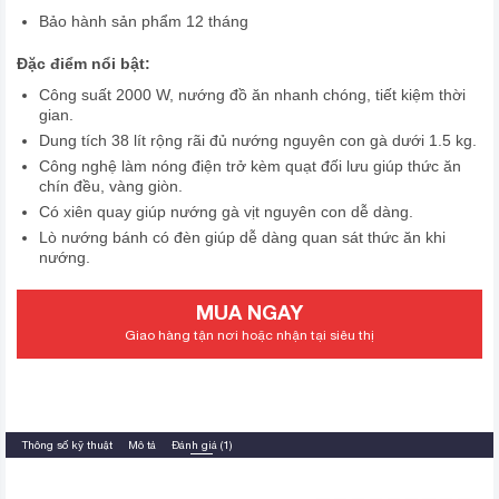
Bảo hành sản phẩm 12 tháng
Đặc điểm nổi bật:
Công suất 2000 W, nướng đồ ăn nhanh chóng, tiết kiệm thời
gian.
Dung tích 38 lít rộng rãi đủ nướng nguyên con gà dưới 1.5 kg.
Công nghệ làm nóng điện trở kèm quạt đối lưu giúp thức ăn
chín đều, vàng giòn.
Có xiên quay giúp nướng gà vịt nguyên con dễ dàng.
Lò nướng bánh có đèn giúp dễ dàng quan sát thức ăn khi
nướng.
MUA NGAY
Giao hàng tận nơi hoặc nhận tại siêu thị
Thông số kỹ thuật
Mô tả
Đánh giá (1)