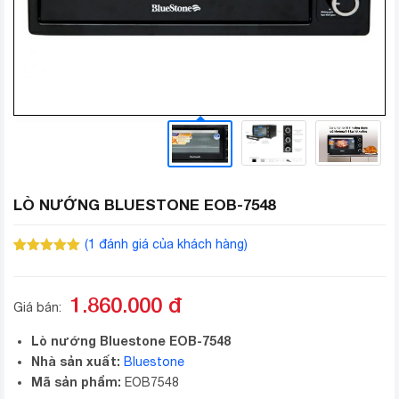
LÒ NƯỚNG BLUESTONE EOB-7548
(
1
đánh giá của khách hàng)
5.00
1
trên 5
dựa trên
đánh giá
1.860.000
đ
Giá bán:
Lò nướng Bluestone EOB-7548
Nhà sản xuất:
Bluestone
Mã sản phẩm:
EOB7548