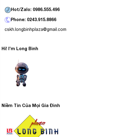
nguyên kiện.
Hot/Zalo: 0986.555.496
– Đặc biệt khách hàng được miễn phí vận chuyển nội
Phone: 0243.915.8866
thành Hà Nội, giao hàng trong 24 tiếng.
cskh.longbinhplaza@gmail.com
– Lắp đặt theo đúng quy trình, đạt chuẩn theo quy định
của nhà sản xuất đưa ra.
Hi! I’m Long Bình
– Dịch vụ sau bán hàng luôn được chú trọng và hỗ trợ
nhanh nhất khi khách hàng có yêu cầu.
– Nhân viên chuyên nghiệp, giàu kinh nghiệm sẵn sàng
tư vấn để khách hàng chọn mua được những sản phẩm
chất lượng tốt nhất.
>>> Xem thêm các sản phẩm khác tại
Niềm Tin Của Mọi Gia Đình
đây:
https://longbinhplaza.vn/lo-vi-song/.