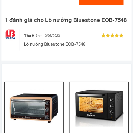
Lò nướng đa năng có bảng điều khiển nút vặn dễ
sử dụng ngay cả với người lớn tuổi
1 đánh giá cho
Lò nướng Bluestone EOB-7548
Thu Hiền
–
12/03/2023
Được xếp
Lò nướng Bluestone EOB-7548
hạng
5
5
sao
SẢN PHẨM TƯƠNG TỰ
Bên trong lò còn có đèn giúp quan sát quá trình
nướng đơn giản, dễ dàng