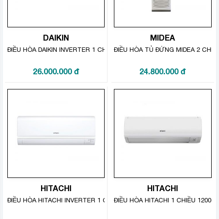
điện và các tính năng khá đa dạng. Đồng thời các bạn
cũng có thể xem xét đến các sản phẩm bởi khả năng
vận hành một cách bền bỉ và yên tĩnh phù hợp cho trẻ
nhỏ và người già, bảo vệ sức khỏe cho gia đình.
DAIKIN
MIDEA
ĐIỀU HÒA DAIKIN INVERTER 1 CHIỀU 20500 BTU FTKS60GVMV
ĐIỀU HÒA TỦ ĐỨNG MIDEA 2 CHIỀ
26.000.000
đ
24.800.000
đ
HITACHI
HITACHI
ĐIỀU HÒA HITACHI INVERTER 1 CHIỀU 12000BTU RAS-X13CJV/RAC-X
ĐIỀU HÒA HITACHI 1 CHIỀU 1200