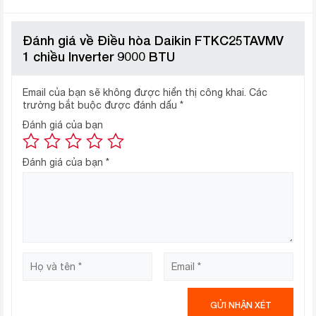
Đánh giá về Điều hòa Daikin FTKC25TAVMV
Làm lạnh nhanh Powerful
1 chiều Inverter 9000 BTU
Với chế độ làm lạnh nhanh Powerful, các bạn sẽ cảm
nhận được hơi lạnh sảng khoái dễ chịu ngay tức thì khi
Email của bạn sẽ không được hiển thị công khai.
Các
vừa từ ngoài về nhà.
trường bắt buộc được đánh dấu
*
Đánh giá của bạn
Cảm biến chuyển động với mắt
Đánh giá của bạn
*
thần thông minh
Mắt thần thông minh – Intelligent Eye có khả năng cảm
biến chuyển động trong phòng, nếu không có người
điều hòa
trong phòng thì
sẽ tự động tăng/giảm 2 độ C
cho phù hợp với nhiệt độ bình thường giúp tiết kiệm điện
năng cho bạn.