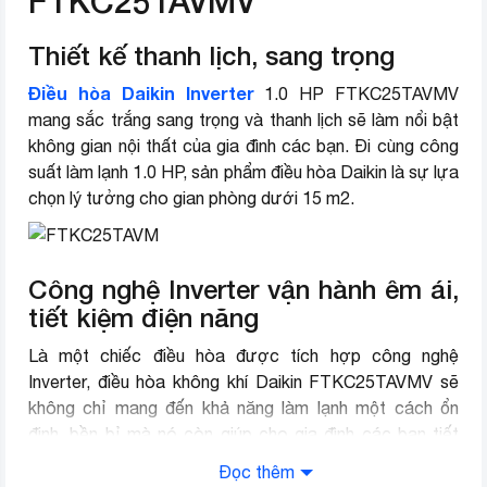
FTKC25TAVMV
Dài 77 cm – Cao 28.5 cm – Dày
Kích thước cục lạnh
22.6 cm – Nặng 8 kg
Thiết kế thanh lịch, sang trọng
Dài 65.8 cm – Cao 55 cm – Dày
Điều hòa Daikin Inverter
1.0 HP FTKC25TAVMV
Kích thước cục nóng
27.5 cm – Nặng 26 kg
mang sắc trắng sang trọng và thanh lịch sẽ làm nổi bật
không gian nội thất của gia đình các bạn. Đi cùng công
Loại gas sử dụng
R-32
suất làm lạnh 1.0 HP, sản phẩm điều hòa Daikin là sự lựa
chọn lý tưởng cho gian phòng dưới 15 m2.
Chiều dài lắp ống
Tối đa 15 m
đồng
Chiều cao lắp cục
Tối đa 12 m
Công nghệ Inverter vận hành êm ái,
nóng
tiết kiệm điện năng
Thương hiệu (lọc)
Daikin
Là một chiếc điều hòa được tích hợp công nghệ
Nơi lắp ráp
Việt Nam
Inverter, điều hòa không khí Daikin FTKC25TAVMV sẽ
không chỉ mang đến khả năng làm lạnh một cách ổn
Năm ra mắt
2018
định, bền bỉ mà nó còn giúp cho gia đình các bạn tiết
kiệm đáng kể một khoản chi phí điện hàng tháng.
Đọc thêm