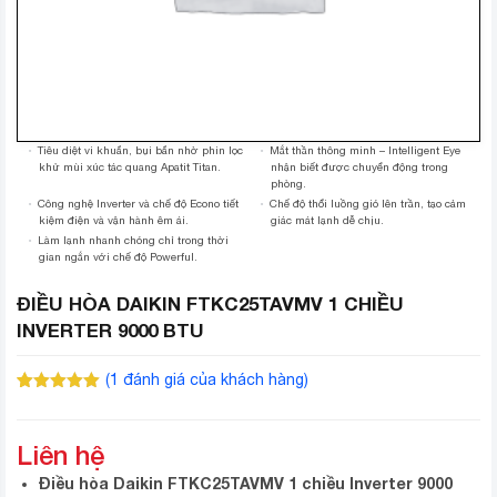
Tiêu diệt vi khuẩn, bụi bẩn nhờ phin lọc
Mắt thần thông minh – Intelligent Eye
khử mùi xúc tác quang Apatit Titan.
nhận biết được chuyển động trong
phòng.
Công nghệ Inverter và chế độ Econo tiết
Chế độ thổi luồng gió lên trần, tạo cảm
kiệm điện và vận hành êm ái.
giác mát lạnh dễ chịu.
Làm lạnh nhanh chóng chỉ trong thời
gian ngắn với chế độ Powerful.
ĐIỀU HÒA DAIKIN FTKC25TAVMV 1 CHIỀU
INVERTER 9000 BTU
(
1
đánh giá của khách hàng)
5.00
1
trên 5
dựa trên
đánh giá
Liên hệ
Điều hòa Daikin FTKC25TAVMV 1 chiều Inverter 9000