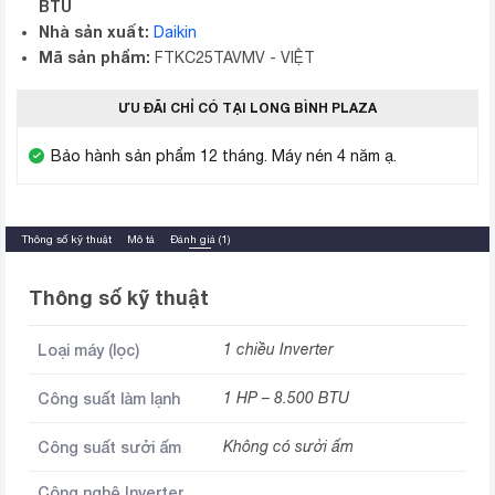
BTU
Nhà sản xuất:
Daikin
Mã sản phẩm:
FTKC25TAVMV - VIỆT
ƯU ĐÃI CHỈ CÓ TẠI LONG BÌNH PLAZA
Bảo hành sản phẩm 12 tháng. Máy nén 4 năm ạ.
Thông số kỹ thuật
Mô tả
Đánh giá (1)
Thông số kỹ thuật
Loại máy (lọc)
1 chiều Inverter
Công suất làm lạnh
1 HP – 8.500 BTU
Công suất sưởi ấm
Không có sưởi ấm
Công nghệ Inverter