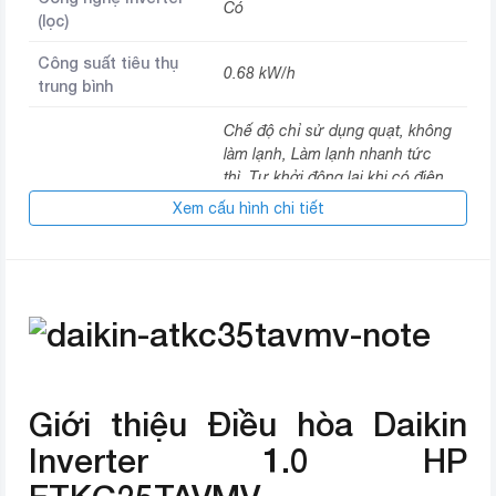
Có
(lọc)
Công suất tiêu thụ
0.68 kW/h
trung bình
Chế độ chỉ sử dụng quạt, không
làm lạnh, Làm lạnh nhanh tức
thì, Tự khởi động lại khi có điện,
Tiện ích
Chức năng hút ẩm, Hẹn giờ bật
Xem cấu hình chi tiết
tắt máy, Hoạt động siêu êm, Thổi
gió dễ chịu (cho trẻ em, người
già)
Phin lọc khử mùi xúc tác quang
Lọc bụi kháng khuẩn
Apatit Titan
Điều khiển lên xuống tự động,
Chế độ gió
Giới thiệu Điều hòa Daikin
trái phải tùy chỉnh tay
Inverter 1.0 HP
Hiệu suất năng lượng
5 sao (Hiệu suất năng lượng 5.7)