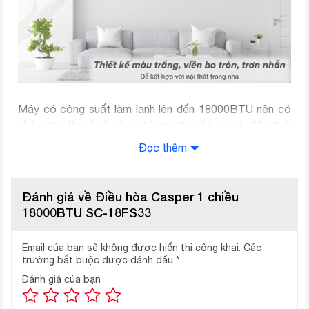
Máy có công suất làm lạnh lên đến 18000BTU nên có
khả năng làm lạnh cho những căn phòng có diện tích
dưới 30m2 như: Phòng khách, hội trường…
Đọc thêm
Điều hòa Casper SC-18FS33 làm
lạnh nhanh chóng cùng chế độ
Đánh giá về Điều hòa Casper 1 chiều
Turbo
18000BTU SC-18FS33
Điều hòa Casper 2022
được trang bị tính năng làm
Email của bạn sẽ không được hiển thị công khai.
Các
lạnh nhanh nên sẽ giúp căn phòng nhanh chóng đạt
trường bắt buộc được đánh dấu
*
được nhiệt độ cài đặt. Bạn sẽ không còn phải lo lắng
Đánh giá của bạn
mỗi khi có khách đến chơi đột suất hay muốn làm mát
căn phòng ngay khi bước chân vào nữa.