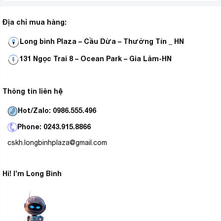
LG
Panasonic,
… Môi chất lạnh này không những giúp
gia tăng hiệu suất làm lạnh của máy mà còn giúp hạn
Địa chỉ mua hàng:
chế hiện tượng nóng lên của trái đất. Bên cạnh đó, chi
phí sửa chữa thay mới của môi chất lạnh này cũng rẻ
Long bình Plaza – Cầu Dừa – Thường Tín _ HN
hơn so với môi chất lạnh R410a trước đây.
131 Ngọc Trai 8 – Ocean Park – Gia Lâm-HN
Thông tin liên hệ
Hot/Zalo: 0986.555.496
Phone: 0243.915.8866
cskh.longbinhplaza@gmail.com
Hi! I’m Long Bình
Điều hòa Casper SC-18FS33 có độ
bền cao