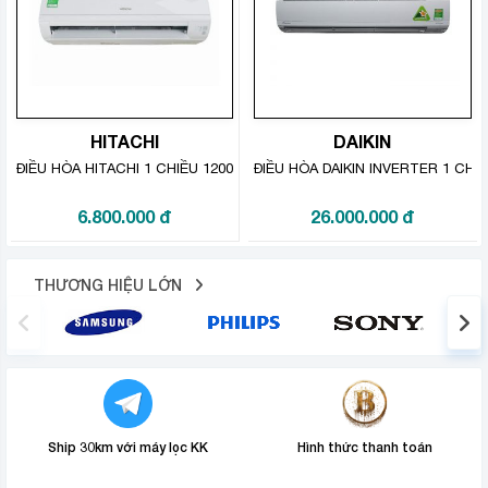
chính xác lỗi mà máy nhà mình đang gặp phải để đưa ra
phương án khắc phục tối ưu nhất.
HITACHI
DAIKIN
ĐIỀU HÒA HITACHI 1 CHIỀU 12000BTU RAS-F13CJV
ĐIỀU HÒA DAIKIN INVERTER 1 CH
6.800.000
đ
26.000.000
đ
THƯƠNG HIỆU LỚN
Tiết kiệm điện với môi chất lạnh
thế hệ mới R32 thân thiện môi
trường
R32 là môi chất lạnh thế hệ mới nhất hiện nay được ứng
Ship 30km với máy lọc KK
Hình thức thanh toán
dụng ở nhiều thương hiệu nổi tiếng như: Daikin,