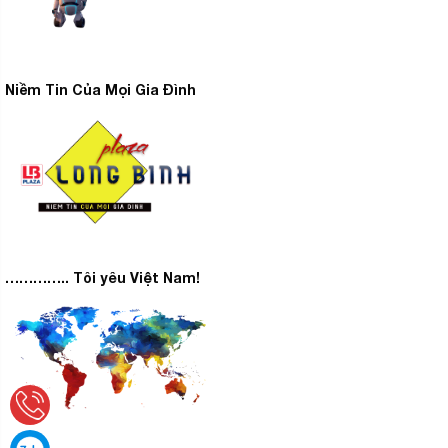
Niềm Tin Của Mọi Gia Đình
Casper SC-18FS33 sử dụng dàn tản nhiệt bằng đồng,
cánh tản nhiệt được phủ lớp gold Fin không những giúp
………….. Tôi yêu Việt Nam!
máy hạn chế sự ăn mòn của các tác nhân thời tiết mà
còn giúp máy gia tăng hiệu quả hoạt động. Từ đó , cũng
sẽ giúp bạn tiết kiệm được kha khá chi phí hóa đơn tiền
điện hàng tháng.