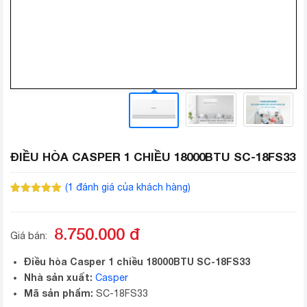
ĐIỀU HÒA CASPER 1 CHIỀU 18000BTU SC-18FS33
(
1
đánh giá của khách hàng)
5.00
1
trên 5
dựa trên
đánh giá
8.750.000
đ
Giá bán:
Điều hòa Casper 1 chiều 18000BTU SC-18FS33
Nhà sản xuất:
Casper
Mã sản phẩm:
SC-18FS33