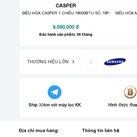
CASPER
ĐIỀU HÒA CASPER 1 CHIỀU 18000BTU SC-18FS32
ĐIỀU HÒA 
Công nghệ NANO lưới lọc tiên ti
9.090.000
đ
Nhờ vào việc tiếp cận công nghệ tiên tiến và áp dụ
Bảo hành sản phẩm: 36 tháng
công nghệ lọc Nano để nhanh chóng mang lại sự tinh
THƯƠNG HIỆU LỚN
Ship 30km với máy lọc KK
Hình thức tha
Địa chỉ mua hàng:
Thông tin liên hệ