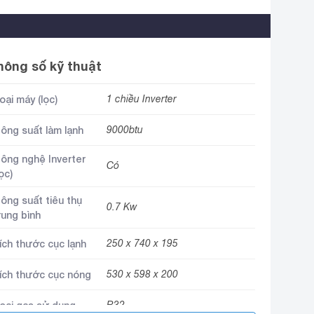
hông số kỹ thuật
oại máy (lọc)
1 chiều Inverter
ông suất làm lạnh
9000btu
ông nghệ Inverter
Có
lọc)
ông suất tiêu thụ
0.7 Kw
rung bình
ích thước cục lạnh
250 x 740 x 195
ích thước cục nóng
530 x 598 x 200
oại gas sử dụng
R32