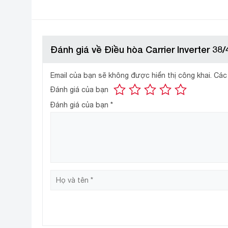
Đánh giá về Điều hòa Carrier Inverter 3
Email của bạn sẽ không được hiển thị công khai.
Các
Đánh giá của bạn
Công nghệ siêu việt Xpower DC inverter kết hợp 2 hệ
Đánh giá của bạn
*
PAM: Máy khởi động với công suất cực đại, giúp hạ
PWV: Điều hòa Carrier với công nghệ biến tần rộng 
được, giúp tiết kiệm điện năng nhất và máy nén hoạ
Làm lạnh nhanh với chức năng H
Với chức năng này chúng ta sẽ cảm nhận được cảm gi
mát lạnh mà không phải đợi lâu trong những ngày hè