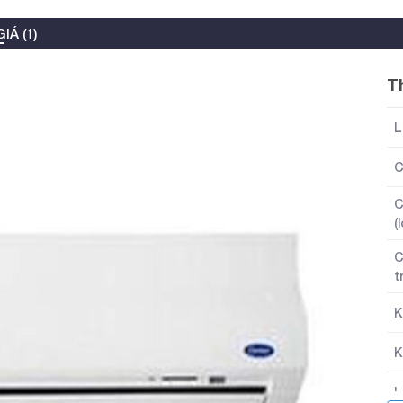
IÁ (1)
T
L
C
C
(
C
t
K
K
L