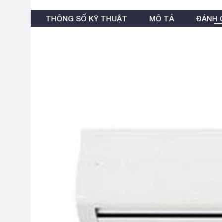
THÔNG SỐ KỸ THUẬT
MÔ TẢ
ĐÁNH G