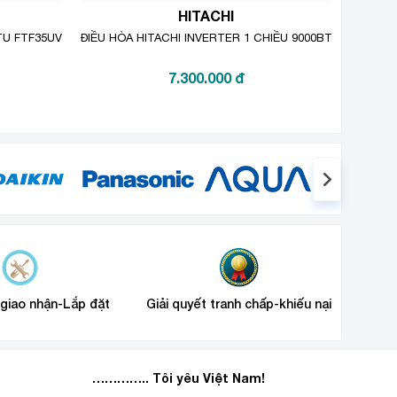
HITACHI
BTU FTF35UV1V/RF35UV1V
ĐIỀU HÒA HITACHI INVERTER 1 CHIỀU 9000BTU RAS-X10
7.300.000
đ
nhà và văn phòng làm việc. Điều hòa Carrier sử dụng
 giao nhận-Lắp đặt
Giải quyết tranh chấp-khiếu nại
………….. Tôi yêu Việt Nam!