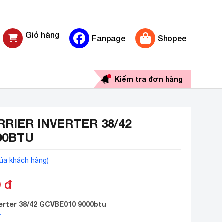
Giỏ hàng
Fanpage
Shopee
0 sản phẩm
Kiểm tra đơn hàng
RRIER INVERTER 38/42
00BTU
ủa khách hàng)
0
đ
verter 38/42 GCVBE010 9000btu
r