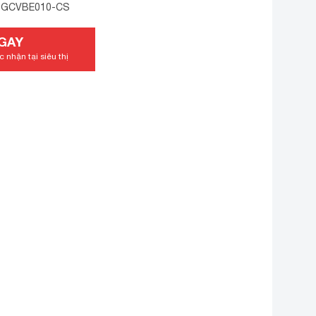
2 GCVBE010-CS
GAY
 nhận tại siêu thị