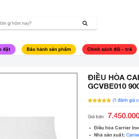
p đặt
Bảo hành sản phẩm
Chính sách đổi – trả
ĐIỀU HÒA CA
GCVBE010 90
(
1
đánh giá c
5.00
1
trên 5
dựa trên
7.450.00
đánh giá
Giá bán:
Điều hòa Carrier In
Nhà sản xuất:
Carrie