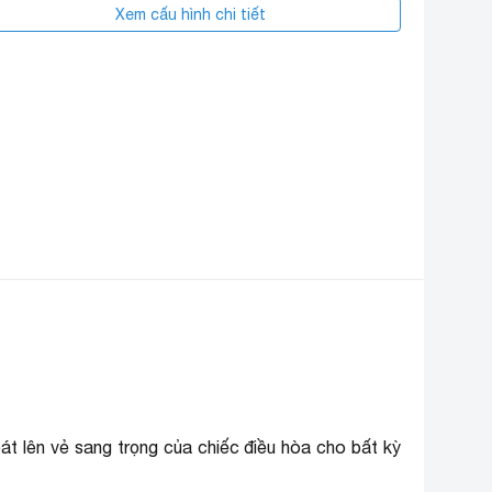
Xem cấu hình chi tiết
hiều dài lắp ống
20m
ồng
hiều cao lắp cục
10m
óng
ơi lắp ráp
Thái Lan
hương hiệu (lọc)
Carrier
át lên vẻ sang trọng của chiếc điều hòa cho bất kỳ