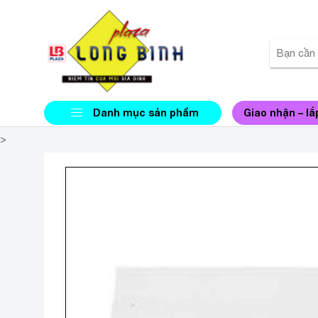
Danh mục sản phẩm
Giao nhận – lắ
>