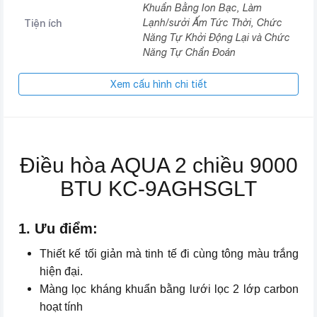
Khuẩn Bằng Ion Bạc, Làm
Tiện ích
Lạnh/sưởi Ấm Tức Thời, Chức
Năng Tự Khởi Động Lại và Chức
Năng Tự Chẩn Đoán
Kích thước cục lạnh
265 X 790 X 170 Mm
Xem cấu hình chi tiết
Kích thước cục nóng
430 X 720 X 320 Mm
Chức năng khử và kháng khuẩn
Điều hòa AQUA 2 chiều 9000
bằng ion bạc, Làm lạnh/sưởi ấm
tức thời, Chức năng tự khởi
BTU KC-9AGHSGLT
động lại, Chức năng tự chẩn
đoán, Chế độ vận hành điều
khiển bằng vi xử lý, Chế độ nghỉ
1. Ưu điểm:
ngơi nhân bản, Chế độ tự làm
Tính năng
sạch, Chế độ vận hành quạt tự
Thiết kế tối giản mà tinh tế đi cùng tông màu trắng
động, Chế độ điều khiển luồng
hiện đại.
khí quét tự động, Chế độ cài đặt
Màng lọc kháng khuẩn bằng lưới lọc 2 lớp carbon
hẹn giờ mở/tắt trong 24 giờ, Chế
hoạt tính
độ hút ẩm nhẹ, Dàn lạnh xanh,