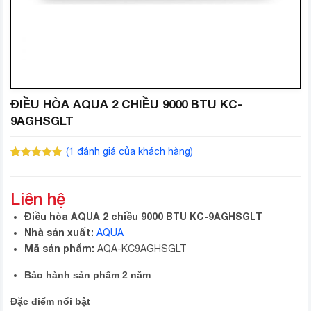
ĐIỀU HÒA AQUA 2 CHIỀU 9000 BTU KC-
9AGHSGLT
(
1
đánh giá của khách hàng)
5.00
1
trên 5
dựa trên
đánh giá
Liên hệ
Điều hòa AQUA 2 chiều 9000 BTU KC-9AGHSGLT
Nhà sản xuất:
AQUA
Mã sản phẩm:
AQA-KC9AGHSGLT
Bảo hành sản phẩm 2 năm
Đặc điểm nổi bật