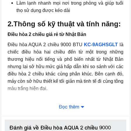
Làm lạnh nhanh mọi nơi trong phòng và giúp tuổi
Khóa trẻ em, Tốc độ quạt tự
động và ba nấc điều khiển, Siêu
thọ sử dụng được kéo dài
tĩnh
2.Thông số kỹ thuật và tính năng:
Thương hiệu (lọc)
AQUA
Điều hòa 2 chiều giá rẻ từ Nhật Bản
Nơi lắp ráp
Thái Lan
Điều hòa AQUA 2 chiều 9000 BTU
KC-9AGHSGLT
là
chiếc điều hòa hai chiều đến từ một trong những
thương hiệu nổi tiếng và phổ biến nhất từ Nhật Bản
nhưng lại sở hữu mức giá hấp dẫn khi so sánh với các
điều hòa 2 chiều khác cùng phân khúc. Bên cạnh đó,
máy còn sở hữu thiết kế tối giản mà tinh tế đi cùng tông
màu trắng hiện đại.
Đọc thêm
Đánh giá về Điều hòa AQUA 2 chiều 9000