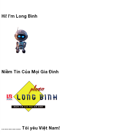
diệt và ngăn ngừa sự sinh sôi của vi khuẩn. Nhờ đó,
không khí trong phòng luôn được làm sạch liên tục,
Hi! I’m Long Bình
mang lại một cảm giác thoải mái, dễ chịu và an toàn cho
sức khỏe của cả gia đình.
3.
Long Bình Plaza
cam kết:
– Chỉ bán hàng chính hãng từ các thương hiệu uy tín
với giá tốt nhất thị trường, hàng mới 100% nguyên đai
nguyên kiện.
Niềm Tin Của Mọi Gia Đình
– Đặc biệt khách hàng được miễn phí vận chuyển nội
thành Hà Nội, giao hàng trong 24 tiếng.
– Lắp đặt theo đúng quy trình, đạt chuẩn theo quy định
của nhà sản xuất đưa ra.
– Dịch vụ sau bán hàng luôn được chú trọng và hỗ trợ
nhanh nhất khi khách hàng có yêu cầu.
………….. Tôi yêu Việt Nam!
– Nhân viên chuyên nghiệp, giàu kinh nghiệm sẵn sàng