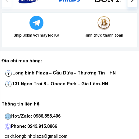
được làm lạnh kịp thời và nhanh chóng sau khi có điện.
Ngoài ra, điều hòa vẫn có thể hoạt động tốt trong điều
kiện điện áp dưới mức chuẩn, giúp khắc phục tình trạng
điện áp không ổn định ở một số khu vực.
Ship 30km với máy lọc KK
Hình thức thanh toán
Địa chỉ mua hàng:
Long bình Plaza – Cầu Dừa – Thường Tín _ HN
131 Ngọc Trai 8 – Ocean Park – Gia Lâm-HN
Thông tin liên hệ
Hot/Zalo: 0986.555.496
Lưới lọc ion Ag+ kháng khuẩn
Phone: 0243.915.8866
Điều hòa AQA-9AGHSGLT còn được trang bị lưới lọc
cskh.longbinhplaza@gmail.com
ion bạc có khả năng khử mùi, kháng khuẩn giúp tiêu