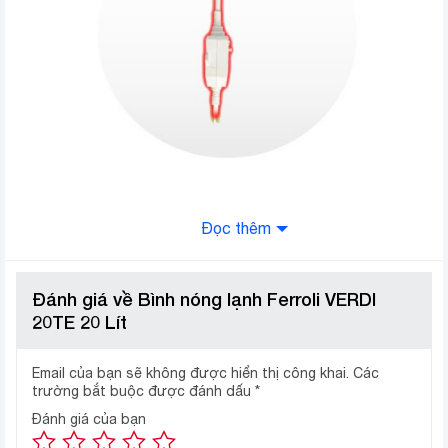
NÚT XOAY ĐIỀU CHỈNH NHIỆT
Đọc thêm
Bình nóng lạnh 20L có nút xoay chỉnh nhiệt độ, cho
phép tùy chỉnh nhiệt độ thuận tiện, đáp ứng nhu cầu sử
Đánh giá về Bình nóng lạnh Ferroli VERDI
dụng. Luôn luôn duy trì nhiệt độ nước ổn định.
20TE 20 Lít
Email của bạn sẽ không được hiển thị công khai.
Các
trường bắt buộc được đánh dấu
*
Đánh giá của bạn