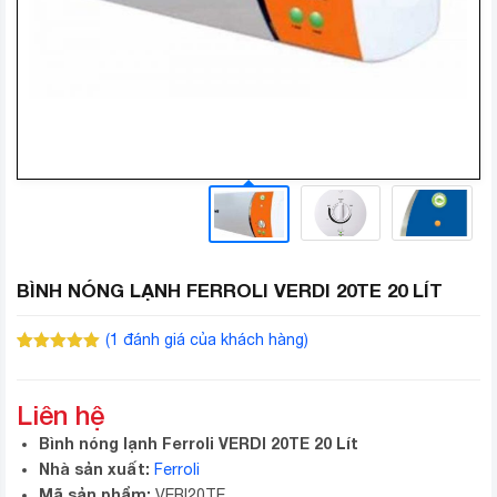
BÌNH NÓNG LẠNH FERROLI VERDI 20TE 20 LÍT
(
1
đánh giá của khách hàng)
5.00
1
trên 5
dựa trên
đánh giá
Liên hệ
Bình nóng lạnh Ferroli VERDI 20TE 20 Lít
Nhà sản xuất:
Ferroli
Mã sản phẩm:
VERI20TE