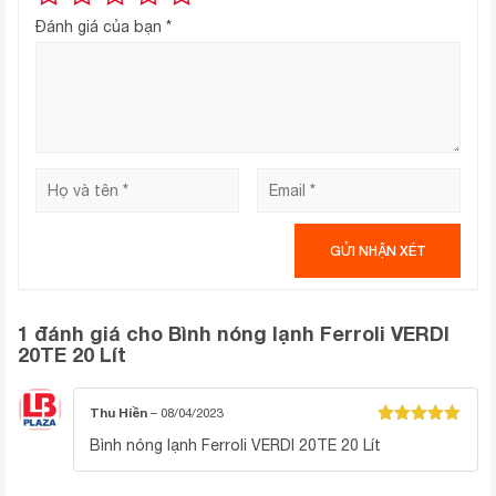
Đánh giá của bạn
*
LỚP CÁCH NHIỆT KHÔNG CHỨA
CFC
1 đánh giá cho
Bình nóng lạnh Ferroli VERDI
20TE 20 Lít
Bình nóng lạnh gián tiếp có lớp cách nhiệt không chứa
CFC, được cấu tạo bằng lớp bọt tổng hợp
Polyurethane đậm đặc không có CFC, lớp cách nhiệt
Thu Hiền
–
08/04/2023
Được xếp
đảm bảo giảm được sự thất thoát nhiệt và tổn thất
Bình nóng lạnh Ferroli VERDI 20TE 20 Lít
hạng
5
5
năng lượng.
sao