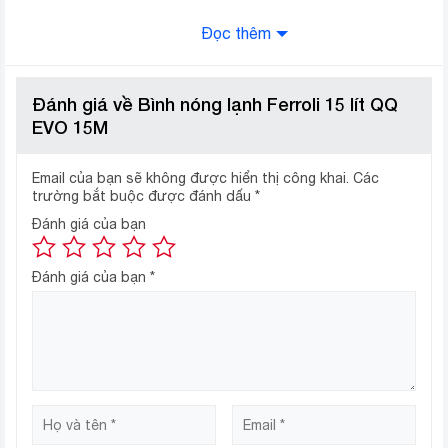
Đọc thêm
Đánh giá về Bình nóng lạnh Ferroli 15 lít QQ
EVO 15M
Email của bạn sẽ không được hiển thị công khai.
Các
trường bắt buộc được đánh dấu
*
Đánh giá của bạn
Thiết kế đơn giản nhưng không kém phần tinh tế,
dung tích 15 lít cùng với đó là công suất làm
Đánh giá của bạn
*
nóng 2500 W
Bình nóng lạnh Ferroli QQ EVO 15M 15 lít có thiết kế
chữ nhật ngang mới lạ, đi cùng sắc trắng đơn giản,
trung tính sẽ mang lại vẻ đẹp tinh tế, làm hài lòng mọi vị
gia chủ yêu thích phong cách tối giản.
Với dung tích 15 lít, chiếc bình tắm nóng lạnh Ferroli