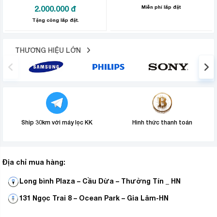
quá trình hoạt động diễn ra an toàn hơn, hạn chế sự cố
2.000.000
đ
Miễn phí lắp đặt
chạm điện bên trong máy, ngắt điện khi gặp sự cố, đảm
Tặng công lắp đặt.
bảo an toàn cho tính mạng con người cũng như phòng
chống cháy nổ, đem lại cho người dùng cảm giác an
THƯƠNG HIỆU LỚN
tâm khi sử dụng.
Ship 30km với máy lọc KK
Hình thức thanh toán
Địa chỉ mua hàng:
Long bình Plaza – Cầu Dừa – Thường Tín _ HN
Lớp vỏ chống thấm nước chuẩn IPX1 hiện đại,
131 Ngọc Trai 8 – Ocean Park – Gia Lâm-HN
nâng cao độ bền cho bình