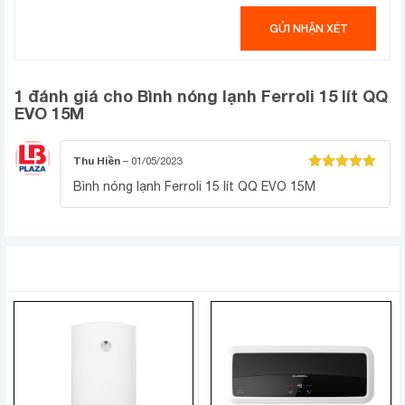
này sẽ là sự lựa chọn lý tưởng cho gia đình dưới 2
thành viên hoặc người sống độc thân.
1 đánh giá cho
Bình nóng lạnh Ferroli 15 lít QQ
EVO 15M
Thu Hiền
–
01/05/2023
Được xếp
Bình nóng lạnh Ferroli 15 lít QQ EVO 15M
hạng
5
5
sao
SẢN PHẨM TƯƠNG TỰ
Cơ chế làm nóng gián tiếp lý tưởng khi lắp đặt ở
khu vực có khí hậu lạnh
Với cơ chế làm nóng gián tiếp, khi sử dụng máy nước
nóng gián tiếp Ferroli này, bạn sẽ không còn lo lắng
nước không đủ nóng nếu nhiệt độ môi trường trở nên