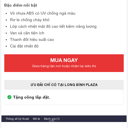
Đặc điểm nổi bật
Vỏ nhựa ABS có UV chống ngả màu
Rơ le chống cháy khô
Lớp cách nhiệt mật độ cao tiết kiệm năng lượng
Van xả cặn tiện ích
Thanh đốt hiệu suất cao
Cài đặt nhiệt độ
MUA NGAY
Giao hàng tận nơi hoặc nhận tại siêu thị
ƯU ĐÃI CHỈ CÓ TẠI LONG BÌNH PLAZA
Tặng công lắp đặt.
Thông số kỹ thuật
Mô tả
Đánh giá (1)