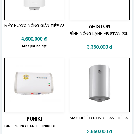
thấp hơn 20 độ C.
Ngoài ra, bạn cũng có thể sử dụng chung chiếc bình
nước nóng Ferroli này còn cho khu vực bồn rửa mặt,
MÁY NƯỚC NÓNG GIÁN TIẾP ARISTON 80 LÍT PRO R 80 V 2.5 FE
ARISTON
bồn rửa chén,… vô cùng tiện lợi.
BÌNH NÓNG LẠNH ARISTON 20L SL
4.600.000
đ
Miễn phí lắp đặt
3.350.000
đ
Cầu dao chống rò điện ELCB bảo vệ an toàn cho cả
FUNIKI
MÁY NƯỚC NÓNG GIÁN TIẾP ARISTO
nhà
BÌNH NÓNG LẠNH FUNIKI 31LÍT ECO31S
Được trang bị thêm cầu dao chống rò điện ELCB giúp
3.650.000
đ