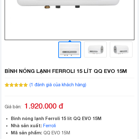
BÌNH NÓNG LẠNH FERROLI 15 LÍT QQ EVO 15M
(
1
đánh giá của khách hàng)
5.00
1
trên 5
dựa trên
đánh giá
1.920.000
đ
Giá bán:
Bình nóng lạnh Ferroli 15 lít QQ EVO 15M
Nhà sản xuất:
Ferroli
Mã sản phẩm:
QQ EVO 15M