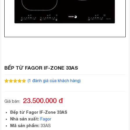
BẾP TỪ FAGOR IF-ZONE 33AS
(
1
đánh giá của khách hàng)
5.00
1
trên 5
dựa trên
đánh giá
23.500.000
đ
Giá bán:
Bếp từ Fagor IF-Zone 33AS
Nhà sản xuất:
Fagor
Mã sản phẩm:
33AS