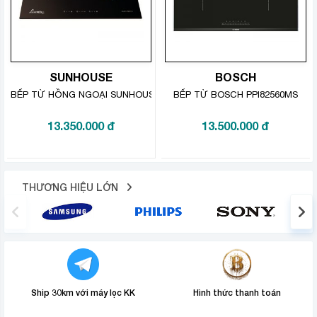
SUNHOUSE
BOSCH
BẾP TỪ HỒNG NGOẠI SUNHOUSE APEX APB9911A
BẾP TỪ BOSCH PPI82560MS
13.350.000
đ
13.500.000
đ
Nấu nướng nhanh gọn, tiện dụng với bếp từ
THƯƠNG HIỆU LỚN
Chức năng hẹn giờ từ 1-99 phút tiện dụng: Chỉ cần hẹn
giờ nấu thích hợp cho mỗi món ăn, bếp sẽ tự hoạt động
làm chín thực phẩm và tắt bếp khi hết thời gian hẹn.
Không cần trực tiếp đứng lâu bên bếp mà các món nấu
vẫn được hoàn thành nhanh gọn, tiết kiệm thời gian
cho người nội trợ bận rộn.
Ship 30km với máy lọc KK
Hình thức thanh toán
Chức năng giữ nhiệt: Khi nấu xong, sử dụng chế độ giữ