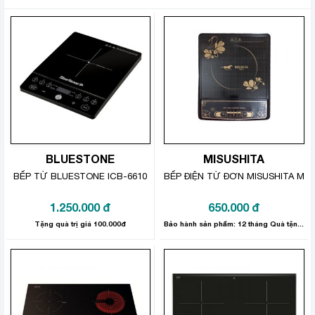
Hội tụ các tính năng nấu nướng tiện ích
Hiệu suất làm việc cao:
Bếp từ
Fagor IF-Zone
33AS
có tổng công suất là 7.2 kW, tích hợp chức năng
Booster đẩy công suất lên cao trong thời gian ngắn, nấu
nướng nhanh hơn. Vùng nấu có thể tự nhận diện đáy
nồi, chỉ sinh nhiệt tại nơi có nồi nấu nên nhiệt lượng tập
trung cao, tránh thất thoát nhiệt ra môi trường ngoài,
đảm bảo hiệu suất nấu nướng cao, tiết kiệm điện năng.
BLUESTONE
MISUSHITA
Chức năng độc lập từng bếp cùng 12 mức công suất
BẾP TỪ BLUESTONE ICB-6610
BẾP ĐIỆN TỪ ĐƠN MISUSHITA MS-
nấu, rất tiện dụng khi cùng lúc nấu các món khác nhau
trên mỗi bếp. Chế độ nấu đa dạng, tùy chỉnh nhiệt dễ
1.250.000
đ
650.000
đ
dàng phù hợp với các món rán, xào, hấp, luộc,… đảm
Tặng quà trị giá 100.000đ
Bảo hành sản phẩm: 12 tháng Quà tặng trị giá 100.000đ
bảo món nấu chín thơm ngon, trọn vị.