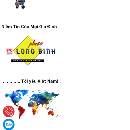
– Chỉ bán hàng chính hãng từ các thương hiệu uy tín
với giá tốt nhất thị trường, hàng mới 100% nguyên đai
nguyên kiện.
Niềm Tin Của Mọi Gia Đình
– Đặc biệt khách hàng được miễn phí vận chuyển nội
thành Hà Nội, giao hàng trong 24 tiếng.
– Lắp đặt theo đúng quy trình, đạt chuẩn theo quy định
của nhà sản xuất đưa ra.
– Dịch vụ sau bán hàng luôn được chú trọng và hỗ trợ
nhanh nhất khi khách hàng có yêu cầu.
………….. Tôi yêu Việt Nam!
– Nhân viên chuyên nghiệp, giàu kinh nghiệm sẵn sàng
tư vấn để khách hàng chọn mua được những sản phẩm
chất lượng tốt nhất.
Có thể bạn quan tâm đến:
BẾP TỪ KẾT HỢP HỒNG
NGOẠI GOLDSUN CH-GYL28