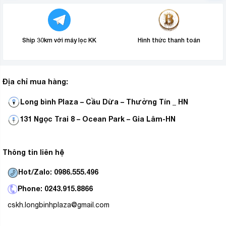
– Tự ngắt khi bếp nóng quá tải.
– Tự nhận diện kích cỡ đáy nồi.
Ship 30km với máy lọc KK
Hình thức thanh toán
– Tự tắt khi để quên.
– Cảnh báo khi không có nồi trên bếp.
Địa chỉ mua hàng:
– Tự ngắt khi không có nồi.
– Khóa bảng điều khiển tránh cho trẻ em chơi đùa xung
Long bình Plaza – Cầu Dừa – Thường Tín _ HN
quanh bếp gây nguy hiểm cho chúng và thay đổi các cài
131 Ngọc Trai 8 – Ocean Park – Gia Lâm-HN
đặt trước đó, làm gián đoạn quá trình nấu.
– Cảnh báo nồi chảo không phù hợp.
Thông tin liên hệ
– Tự tắt khi không sử dụng.
Hot/Zalo: 0986.555.496
Phone: 0243.915.8866
cskh.longbinhplaza@gmail.com