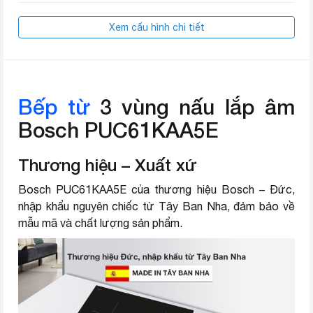
Tự ngắt khi điện áp quá cao/thấp
Xem cấu hình chi tiết
Cảnh báo mặt bếp nóng
Tự ngắt khi bếp nóng quá tải
Tự nhận diện kích cỡ đáy nồi
Bếp từ
3 vùng nấu lắp âm
Tự tắt khi để quên
Bosch PUC61KAA5E
Cảnh báo khi không có nồi trên
Chế độ an toàn
Thương hiệu – Xuất xứ
bếp
Tự ngắt khi không có nồi
Bosch PUC61KAA5E của thương hiệu Bosch – Đức,
nhập khẩu nguyên chiếc từ Tây Ban Nha, đảm bảo về
Khóa bảng điều khiển
mẫu mã và chất lượng sản phẩm.
Cảnh báo nồi chảo không phù
hợp
Tự tắt khi không sử dụng
Ngang 59.2 cm – Dọc 52.2 cm –