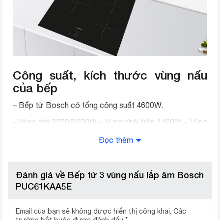
Kích thước sản phẩm
Cao 5.1 cm – Nặng 11 kg
Kích thước khoét đá
Ngang 56 cm – Dọc 51 cm
Công suất, kích thước vùng nấu
của bếp
– Bếp từ Bosch có tổng công suất 4600W.
– Vùng trái 2200/3700W – Vùng phải trên 1400W – Vùng
phải dưới 1800W.
Đọc thêm
– Kích thước vùng nấu: Trái Ø 24 cm – Phải trên Ø 14
cm – Phải dưới Ø 18 cm.
Đánh giá về Bếp từ 3 vùng nấu lắp âm Bosch
PUC61KAA5E
Email của bạn sẽ không được hiển thị công khai.
Các