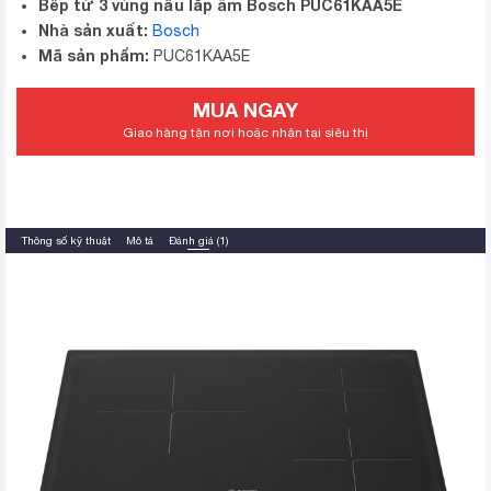
Bếp từ 3 vùng nấu lắp âm Bosch PUC61KAA5E
Nhà sản xuất:
Bosch
Mã sản phẩm:
PUC61KAA5E
MUA NGAY
Giao hàng tận nơi hoặc nhận tại siêu thị
Thông số kỹ thuật
Mô tả
Đánh giá (1)