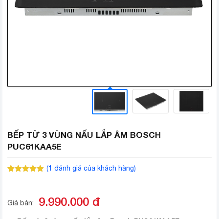
BẾP TỪ 3 VÙNG NẤU LẮP ÂM BOSCH
PUC61KAA5E
(
1
đánh giá của khách hàng)
5.00
1
trên 5
dựa trên
đánh giá
9.990.000
đ
Giá bán: