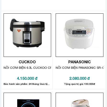
SẢN PHẨM TƯƠNG TỰ
CUCKOO
PANASONIC
NỒI CƠM ĐIỆN 6.3L CUCKOO CR-3521S
NỒI CƠM ĐIỆN PANASONIC SR-C
4.150.000
đ
2.080.000
đ
Bảo hành sản phẩm: 24 tháng Quà tặng trị giá 100.000 đồng
Tặng quà trị giá 130.000đ