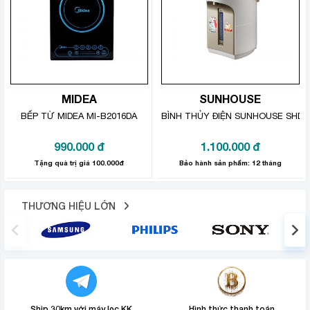
MIDEA
SUNHOUSE
BẾP TỪ MIDEA MI-B2016DA
BÌNH THỦY ĐIỆN SUNHOUSE SHD1
990.000
đ
1.100.000
đ
Tặng quà trị giá 100.000đ
Bảo hành sản phẩm: 12 tháng
THƯƠNG HIỆU LỚN
Ship 30km với máy lọc KK
Hình thức thanh toán