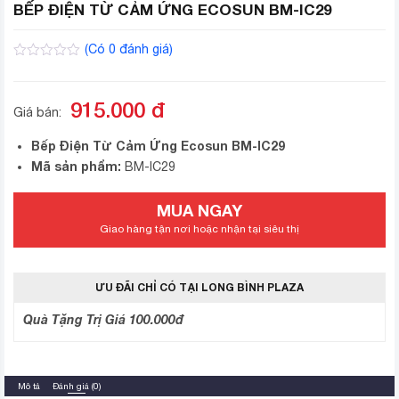
BẾP ĐIỆN TỪ CẢM ỨNG ECOSUN BM-IC29
(Có
0
đánh giá)
0
2
trên
5
915.000
đ
dựa
Giá bán:
trên
đánh
giá
Bếp Điện Từ Cảm Ứng Ecosun BM-IC29
Mã sản phẩm:
BM-IC29
MUA NGAY
Giao hàng tận nơi hoặc nhận tại siêu thị
ƯU ĐÃI CHỈ CÓ TẠI LONG BÌNH PLAZA
Quà Tặng Trị Giá 100.000đ
Mô tả
Đánh giá (0)