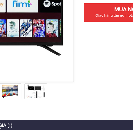
MUA N
Giao hàng tận nơi hoặc
IÁ (1)