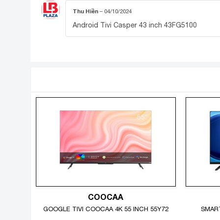
Thu Hiền
–
04/10/2024
Hình ảnh có chiều sâu hơn với 
Android Tivi Casper 43 inch 43FG5100
Tivi Casper tăng cường độ tương phản giữa các vùng
SẢN PHẨM TƯƠNG TỰ
COOCAA
GOOGLE TIVI COOCAA 4K 55 INCH 55Y72
SMART