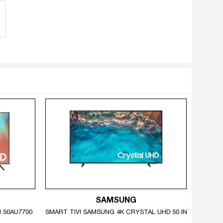
c, gần với thực tế nhất.
SAMSUNG
H 50AU7700
SMART TIVI SAMSUNG 4K CRYSTAL UHD 50 INCH UA50BU