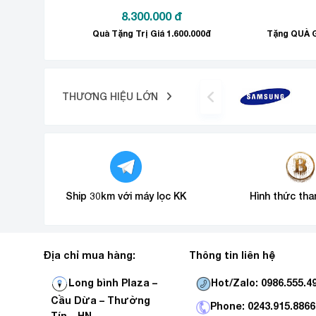
8.300.000
đ
Quà Tặng Trị Giá 1.600.000đ
Màu sắc hiển thị rực rỡ, tự nhiê
THƯƠNG HIỆU LỚN
Ship 30km với máy lọc KK
Hình thức tha
Địa chỉ mua hàng:
Thông tin liên hệ
Hot/Zalo: 0986.555.4
Long bình Plaza –
Cầu Dừa – Thường
Phone: 0243.915.8866
Tín _ HN