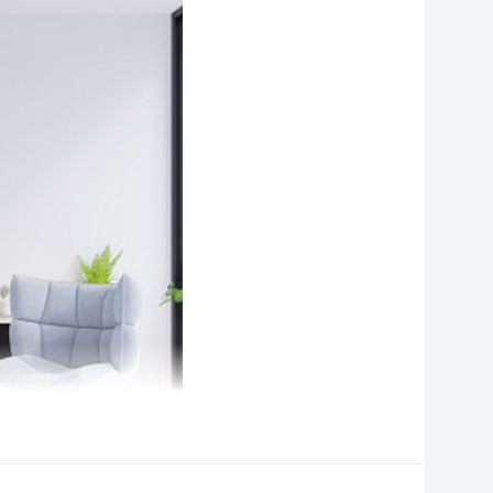
AirScreen
ết nối bàn
Có thể kết nối (sử dụng tốt nhất
hím/chuột
trong trình duyệt web)
Trợ lý ảo Google Assistant, Tìm
ính năng thông
kiếm bằng giọng nói (có hỗ trợ
inh khác
tiếng Việt)
ông nghệ xử lý hình
Màn hình siêu sáng – Super
nh
Brightness, Tấm nền IPS, HDR
ổng công suất loa
16W
ông suất
75W
ích thước có chân,
Ngang 96.97 cm – Cao 60.7 cm
ặt bàn
– Dày 21.72 cm
hối lượng có chân
7.3 kg