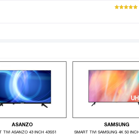
công nghệ HDR
Được xếp
hạng
5
5
sao
 sáng và vùng tối trong từng khung hình cho hình ảnh trung thự
ASANZO
SAMSUNG
 TIVI ASANZO 43 INCH 43S51
SMART TIVI SAMSUNG 4K 50 INC