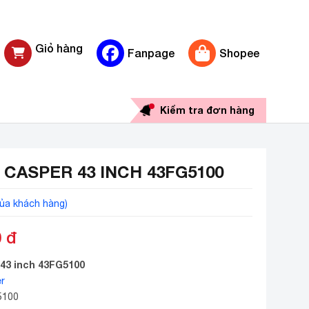
Giỏ hàng
Fanpage
Shopee
0 sản phẩm
Kiểm tra đơn hàng
 CASPER 43 INCH 43FG5100
ủa khách hàng)
0
đ
 43 inch 43FG5100
r
5100