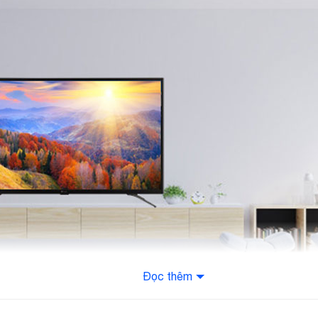
K
p
T
m
C
ả
T
C
K
đ
Đọc thêm
K
 2 lần độ phân giải HD