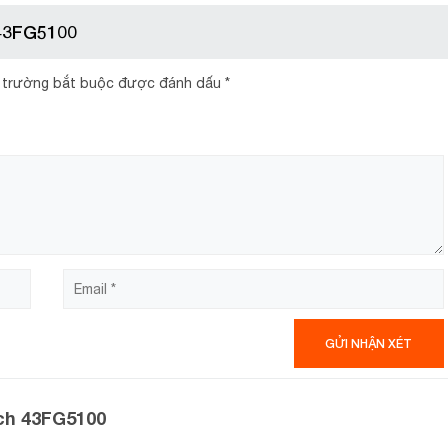
K
 43FG5100
c
K
 trường bắt buộc được đánh dấu
*
c
N
T
N
nch 43FG5100