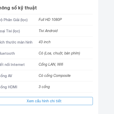
hông số kỹ thuật
ộ Phân Giải (lọc)
Full HD 1080P
oại Tivi (lọc)
Tivi Android
ích thước màn hình
43 inch
luetooth
Có (Loa, chuột, bàn phím)
ết nối Internet
Cổng LAN, Wifi
ổng AV
Có cổng Composite
ổng HDMI
3 cổng
Jack loa 3.5 mm, Cổng Optical
ổng suất âm thanh
Xem cấu hình chi tiết
(Digital Audio Out)
ích hợp đầu thu