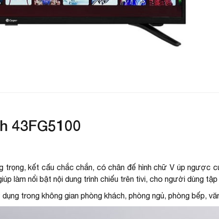
K
H
C
c
C
r
ch 43FG5100
R
Đ
ng trọng, kết cấu chắc chắn, có chân đế hình chữ V úp ngược 
làm nổi bật nội dung trình chiếu trên tivi, cho người dùng tập tr
sử dụng trong không gian phòng khách, phòng ngủ, phòng bếp, văn
K