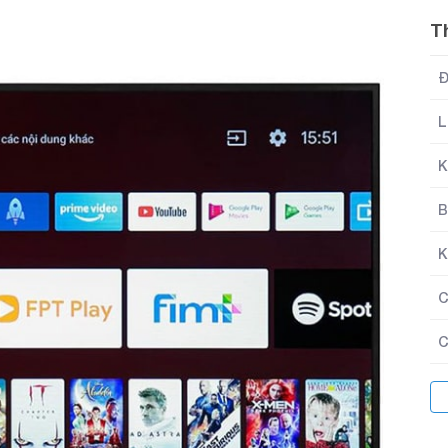
T
Đ
L
K
B
K
C
C
C
T