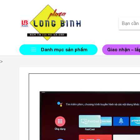
Danh mục sản phẩm
Giao nhận – lắ
>