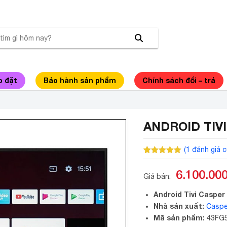
p đặt
Bảo hành sản phẩm
Chính sách đổi – trả
ANDROID TIVI
(
1
đánh giá c
5.00
1
trên 5
dựa trên
6.100.00
đánh giá
Giá bán:
Android Tivi Casper
Nhà sản xuất:
Caspe
Mã sản phẩm:
43FG