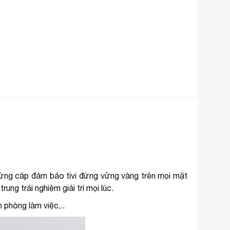
DVB-T2
TS
ệ điều hành
Android TM 9 Pie
ác ứng dụng sẵn
Youtube, Google Play
ó
MyTV, Spotify, FPT Play,
ác ứng dụng mở
Nhaccuatui, ZingTV, Clip TV,
ộng
Fim+
Có remote thông minh (tìm
emote thông minh
kiếm bằng giọng nói có hỗ trợ
tiếng Việt)
iều khiển TV bằng
cứng cáp đảm bảo tivi đứng vững vàng trên mọi mặt
Bằng ứng dụng Android TV
ĐT
ung trải nghiệm giải trí mọi lúc.
Chiếu màn hình Screen
 phòng làm việc,..
Mirroring, Chiếu màn hình
ết nối không dây
AirPlay qua ứng dụng