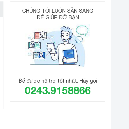
ích thước không
Ngang 96.97 cm – Cao 56.5 cm
CHÚNG TÔI LUÔN SẴN SÀNG
hân, treo tường
– Dày 8 cm
ĐỂ GIÚP ĐỠ BẠN
hối lượng không
7.1 kg
hân
ơi lắp ráp
Thái Lan
hương hiệu (lọc)
Casper
ăm ra mắt
2019
Để được hỗ trợ tốt nhất. Hãy gọi
0243.9158866