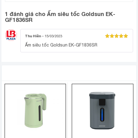
Không để thấp hơn mức tối thiểu và không cao hơn
1 đánh giá cho
Ấm siêu tốc Goldsun EK-
mức tối đa, để quá trình đun nước an toàn, hiệu quả
GF1836SR
hơn.
Thu Hiền
–
15/03/2023
Được xếp
Ấm siêu tốc Goldsun EK-GF1836SR
hạng
5
5
sao
SẢN PHẨM TƯƠNG TỰ
Thang hiển thị mực nước tiện dụng
Đổ nước vào bình đun, đậy nắp kín, nhấn nút trên