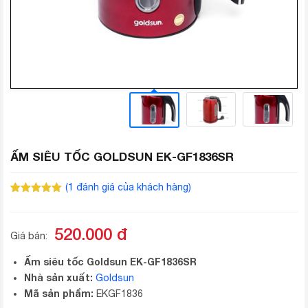
ẤM SIÊU TỐC GOLDSUN EK-GF1836SR
(
1
đánh giá của khách hàng)
5.00
1
trên 5
dựa trên
đánh giá
520.000
đ
Giá bán:
Ấm siêu tốc Goldsun EK-GF1836SR
Nhà sản xuất:
Goldsun
Mã sản phẩm:
EKGF1836