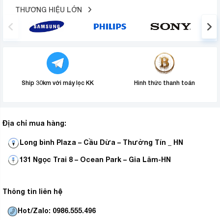
Ruột bình bằng inox sáng bền, công suất 1850 W
THƯƠNG HIỆU LỚN
giúp đun nước nhanh sôi
Đun sôi đầy bình nước chỉ trong khoảng 7 phút nhờ đó
tiết kiệm thời gian, điện năng tối ưu. Chất liệu inox của
ruột bình dễ làm sạch sau khi sử dụng.
Ship 30km với máy lọc KK
Hình thức thanh toán
Địa chỉ mua hàng:
Long bình Plaza – Cầu Dừa – Thường Tín _ HN
131 Ngọc Trai 8 – Ocean Park – Gia Lâm-HN
Thông tin liên hệ
Hot/Zalo: 0986.555.496
Ruột bình bằng inox, dễ làm sạch