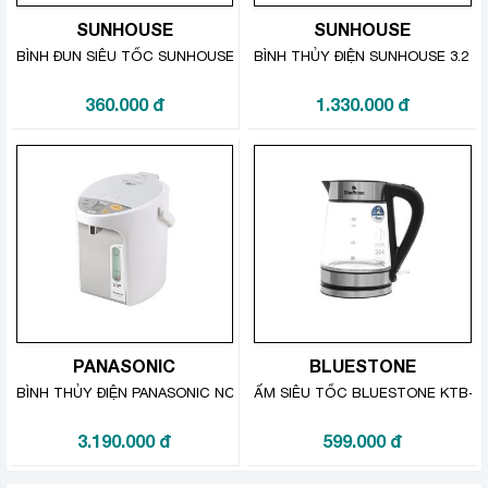
tay cầm để đun sôi nước
SUNHOUSE
SUNHOUSE
Sản phẩm sẽ tự ngắt điện khi nước sôi hoặc khi bình
BÌNH ĐUN SIÊU TỐC SUNHOUSE 1.8 LÍT SHD1353
BÌNH THỦY ĐIỆN SUNHOUSE 3.2 LÍ
cạn nước giúp đảm bảo an toàn cho người dùng và kéo
360.000
đ
1.330.000
đ
dài tuổi thọ cho sản phẩm.
PANASONIC
BLUESTONE
BÌNH THỦY ĐIỆN PANASONIC NC-HU301PZSY 3 LÍT
ẤM SIÊU TỐC BLUESTONE KTB-342
3.190.000
đ
599.000
đ
Nhấn nút để bình đun nước