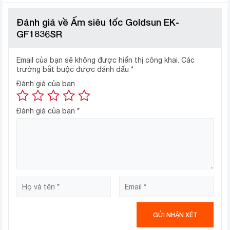
Bình đun siêu tốc Goldsun EK-GF1836SR đun được
nhiều nước nóng, đáp ứng nhu cầu sử dụng tối ưu cho
Đánh giá về Ấm siêu tốc Goldsun EK-
gia đình có từ 3 – 4 người dùng.
GF1836SR
Email của bạn sẽ không được hiển thị công khai.
Các
trường bắt buộc được đánh dấu
*
Đánh giá của bạn
Đánh giá của bạn
*
Thiết kế đẹp, nổi bật
Thang hiển thị mực nước giúp bạn dễ dàng điều
chỉnh lượng nước cho vào bình