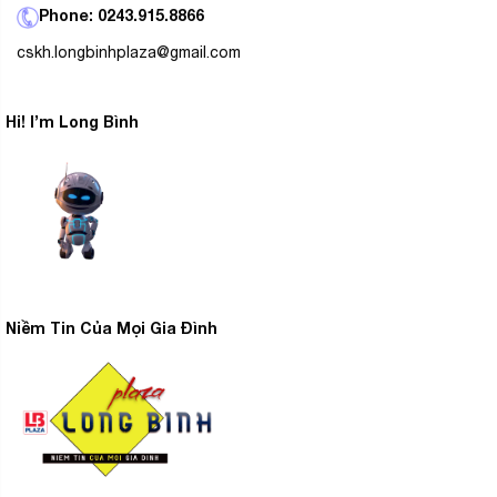
Phone: 0243.915.8866
Vòi rót nước có lưới lọc cặn giúp nước đổ ra tinh
cskh.longbinhplaza@gmail.com
sạch hơn
Hi! I’m Long Bình
Niềm Tin Của Mọi Gia Đình
Đế tiếp điện trung cấp chất lượng ổn định, xoay 360
độ
Nên người dùng thuận tiện trong việc nhấc và đặt bình