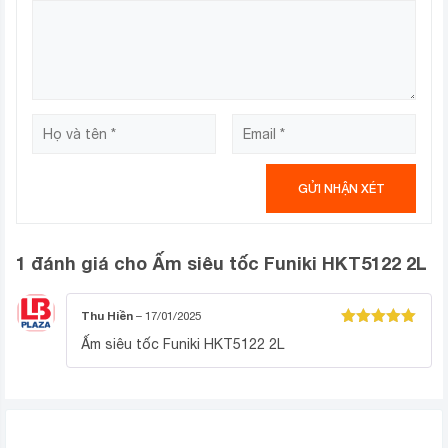
1 đánh giá cho
Ấm siêu tốc Funiki HKT5122 2L
Thu Hiền
–
17/01/2025
Được xếp
Ấm siêu tốc Funiki HKT5122 2L
hạng
5
5
sao
SẢN PHẨM TƯƠNG TỰ