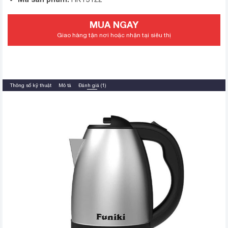
MUA NGAY
Giao hàng tận nơi hoặc nhận tại siêu thị
Thông số kỹ thuật
Mô tả
Đánh giá (1)