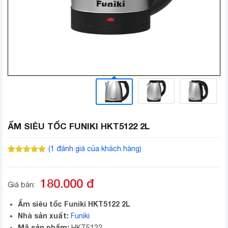
ẤM SIÊU TỐC FUNIKI HKT5122 2L
(
1
đánh giá của khách hàng)
5.00
1
trên 5
dựa trên
đánh giá
180.000
đ
Giá bán:
Ấm siêu tốc Funiki HKT5122 2L
Nhà sản xuất:
Funiki
Mã sản phẩm:
HKT5122