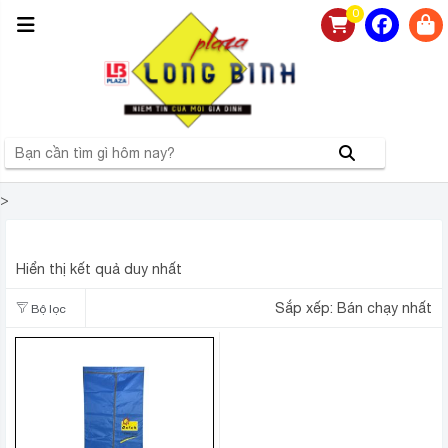
0
>
TỦ SẤY QUẦN ÁO NEFA CƠ NFS02
Hiển thị kết quả duy nhất
Sắp xếp:
Bán chạy nhất
Bộ lọc