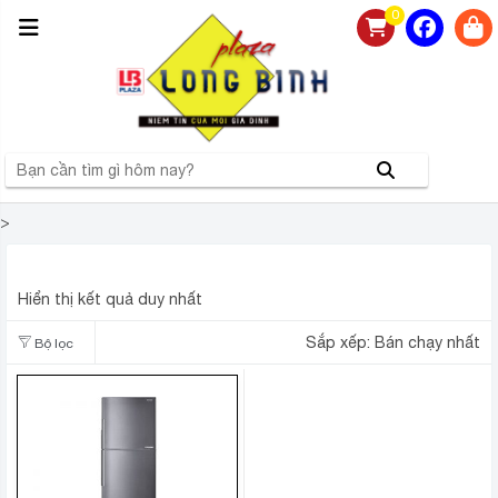
0
>
TỦ LẠNH SHARP X316EDS
Hiển thị kết quả duy nhất
Sắp xếp:
Bán chạy nhất
Bộ lọc