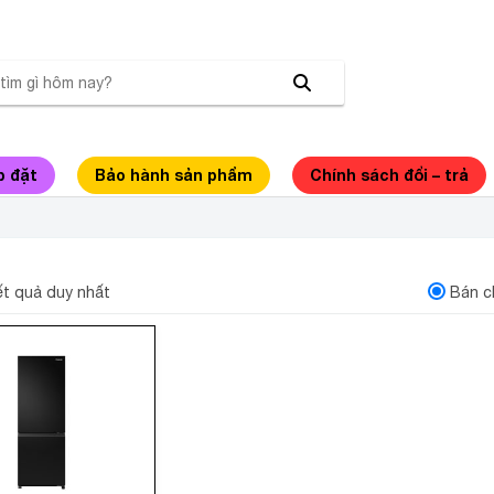
p đặt
Bảo hành sản phẩm
Chính sách đổi – trả
NH PANASONIC INVERTER 300L NR-BV331CPK
kết quả duy nhất
Bán c