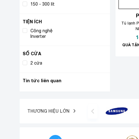
150 - 300 lít
(1)
TIỆN ÍCH
Tủ lạnh P
N
Công nghệ
(1)
Inverter
1
QUÀ TẶN
SỐ CỬA
2 cửa
(1)
Tin tức liên quan
THƯƠNG HIỆU LỚN