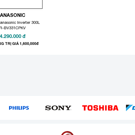
PANASONIC
anasonic Inverter 300L
R-BV331CPKV
4.290.000
đ
G TRỊ GIÁ 1,600,000đ