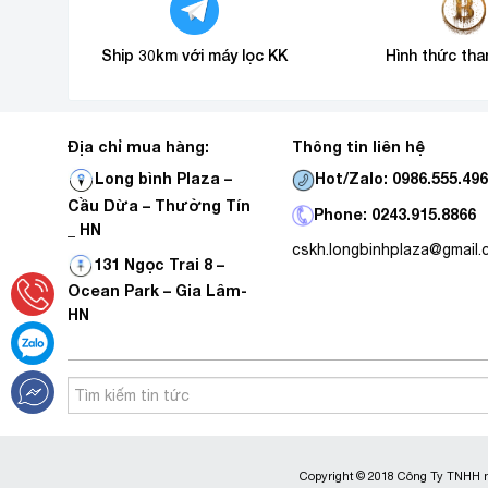
Ship 30km với máy lọc KK
Hình thức tha
Địa chỉ mua hàng:
Thông tin liên hệ
Hot/Zalo: 0986.555.49
Long bình Plaza –
Cầu Dừa – Thường Tín
Phone: 0243.915.8866
_ HN
cskh.longbinhplaza@gmail
131 Ngọc Trai 8 –
Ocean Park – Gia Lâm-
HN
Copyright © 2018 Công Ty TNHH m