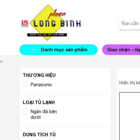
Danh mục sản phẩm
Giao nhận – lắ
>
TỦ LẠ
THƯƠNG HIỆU
Hiển thị 
Panasonic
(1)
LOẠI TỦ LẠNH
Ngăn đá bên
(1)
dưới
DUNG TÍCH TỦ