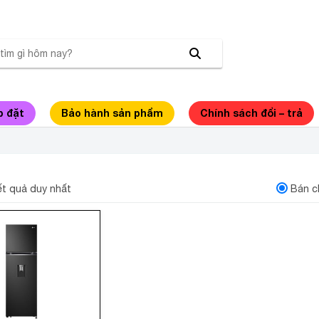
p đặt
Bảo hành sản phẩm
Chính sách đổi – trả
NH LG INVERTER 264 LÍT GV-D262BL
kết quả duy nhất
Bán c