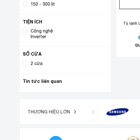
150 - 300 lít
(1)
TIỆN ÍCH
Tủ lạnh L
Công nghệ
(1)
Inverter
QU
SỐ CỬA
2 cửa
(1)
Tin tức liên quan
THƯƠNG HIỆU LỚN