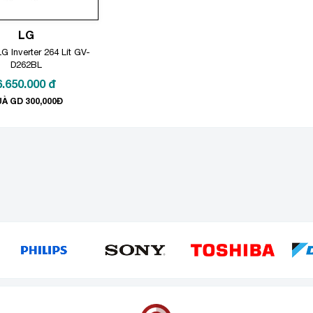
LG
G Inverter 264 Lít GV-
D262BL
6.650.000
đ
À GD 300,000Đ