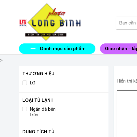
Danh mục sản phẩm
Giao nhận – lắ
>
TỦ LẠ
THƯƠNG HIỆU
Hiển thị 
LG
(1)
LOẠI TỦ LẠNH
Ngăn đá bên
(1)
trên
DUNG TÍCH TỦ