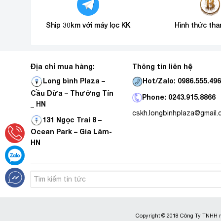
Ship 30km với máy lọc KK
Hình thức tha
Địa chỉ mua hàng:
Thông tin liên hệ
Hot/Zalo: 0986.555.49
Long bình Plaza –
Cầu Dừa – Thường Tín
Phone: 0243.915.8866
_ HN
cskh.longbinhplaza@gmail
131 Ngọc Trai 8 –
Ocean Park – Gia Lâm-
HN
Copyright © 2018 Công Ty TNHH m