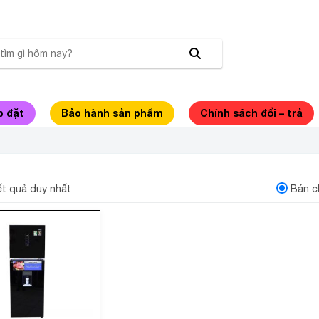
p đặt
Bảo hành sản phẩm
Chính sách đổi – trả
NH AQUA INVERTER 318 LÍT
kết quả duy nhất
Bán c