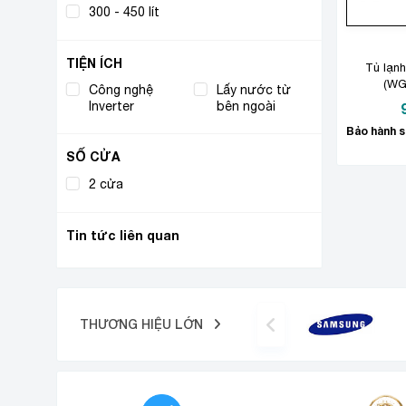
300 - 450 lít
(1)
TIỆN ÍCH
Tủ lạn
(WGB
Công nghệ
Lấy nước từ
(1)
(1)
Inverter
bên ngoài
SỐ CỬA
2 cửa
(1)
Tin tức liên quan
THƯƠNG HIỆU LỚN