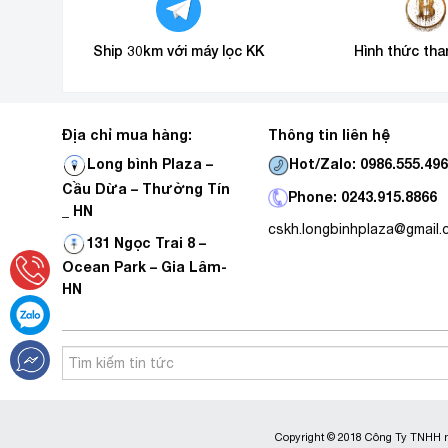
Ship 30km với máy lọc KK
Hình thức tha
Địa chỉ mua hàng:
Thông tin liên hệ
Hot/Zalo: 0986.555.49
Long bình Plaza –
Cầu Dừa – Thường Tín
Phone: 0243.915.8866
_ HN
cskh.longbinhplaza@gmail
131 Ngọc Trai 8 –
Ocean Park – Gia Lâm-
HN
Copyright © 2018 Công Ty TNHH m