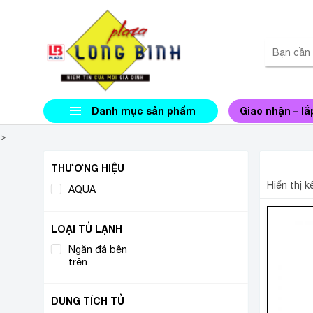
Danh mục sản phẩm
Giao nhận – lắ
>
TỦ LẠ
THƯƠNG HIỆU
Hiển thị 
AQUA
(1)
LOẠI TỦ LẠNH
Ngăn đá bên
(1)
trên
DUNG TÍCH TỦ