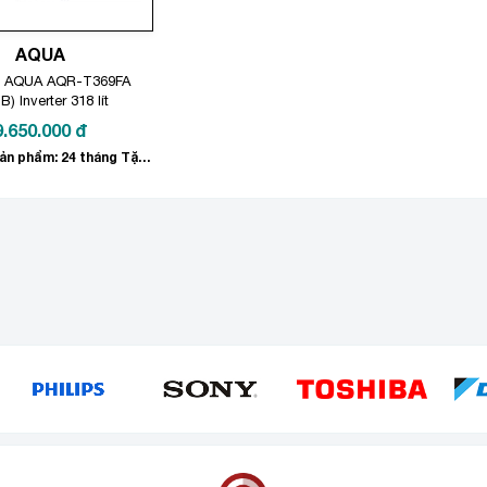
AQUA
h AQUA AQR-T369FA
) Inverter 318 lít
9.650.000
đ
Bảo hành sản phẩm: 24 tháng Tặng quà trị giá 1.000.000đ