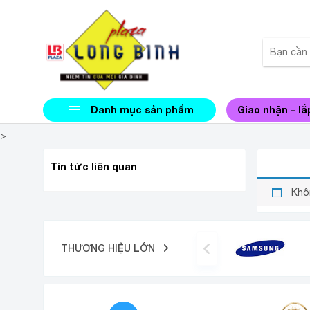
Danh mục sản phẩm
Giao nhận – lắ
>
TỦ ĐÔ
Tin tức liên quan
Khô
THƯƠNG HIỆU LỚN