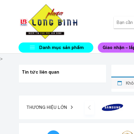
Danh mục sản phẩm
Giao nhận – lắ
>
TỦ ĐÔ
Tin tức liên quan
Khô
THƯƠNG HIỆU LỚN