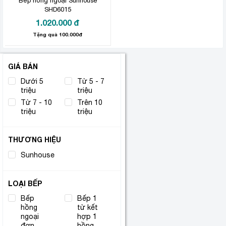
Bếp hồng ngoại Sunhouse
SHD6015
1.020.000
đ
Tặng quà 100.000đ
GIÁ BÁN
Dưới 5
Từ 5 - 7
triệu
triệu
Từ 7 - 10
Trên 10
triệu
triệu
THƯƠNG HIỆU
Sunhouse
(3)
LOẠI BẾP
Bếp
Bếp 1
hồng
từ kết
(1)
ngoại
hợp 1
(1)
đơn
hồng