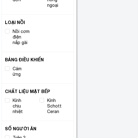
ngoại
LOẠI NỒI
Nồi cơm
điện
(1)
nắp gài
BẢNG ĐIỀU KHIỂN
Cảm
(2)
ứng
CHẤT LIỆU MẶT BẾP
Kính
Kính
chịu
(1)
Schott
(1)
nhiệt
Ceran
SỐ NGƯỜI ĂN
Trên 2