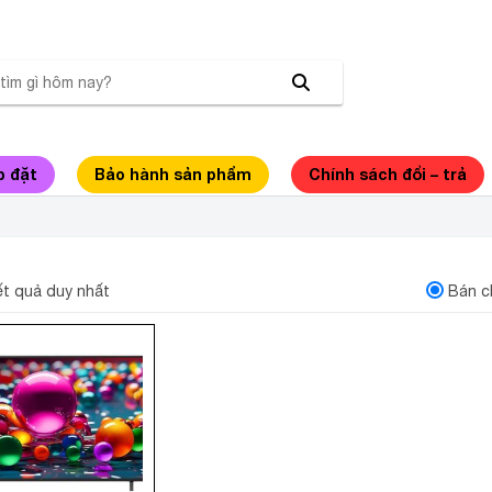
p đặt
Bảo hành sản phẩm
Chính sách đổi – trả
TIVI LG AI 4K 65 INCH 65UA8450PSA
kết quả duy nhất
Bán c