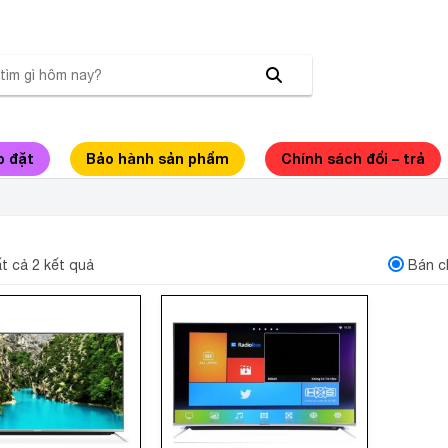
p đặt
Bảo hành sản phẩm
Chính sách đổi – trả
ORTH
ất cả 2 kết quả
Bán c