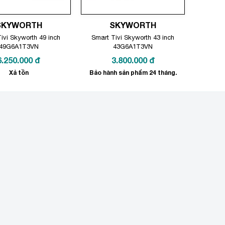
SKYWORTH
SKYWORTH
ivi Skyworth 49 inch
Smart Tivi Skyworth 43 inch
49G6A1T3VN
43G6A1T3VN
6.250.000
đ
3.800.000
đ
Xả tồn
Bảo hành sản phẩm 24 tháng.