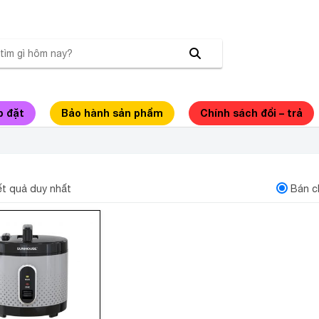
p đặt
Bảo hành sản phẩm
Chính sách đổi – trả
ƠM ĐIỆN SUNHOUSE SHD8306 3 LÍT
kết quả duy nhất
Bán c