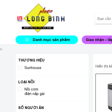
Danh mục sản phẩm
Giao nhận – lắ
>
NỒI C
THƯƠNG HIỆU
Hiển thị 
Sunhouse
(1)
LOẠI NỒI
Nồi cơm
(1)
điện nắp gài
SỐ NGƯỜI ĂN