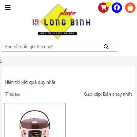
0
>
NỒI CƠM ĐIỆN SUNHOUSE SHD8208C 1 LÍT 7
Hiển thị kết quả duy nhất
Sắp xếp:
Bán chạy nhất
Bộ lọc